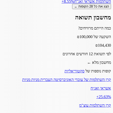
השתלמות אשראי ואג"ח
‎+8.55%
הצג את כל
28
הקופות ←
מחשבון תשואה
כמה הייתם מרוויחים?
השקעה של ₪100,000
₪
104,430
לפי תשואת 12 חודשים אחרונים
מחשבון מלא ←
קופות נוספות של
סקטוריאליות
קרן השתלמות של עובדי האוניברסיטה העברית מניות מניות
אשראי ואג״ח
‎+25.63%
קרן השתלמות עוצ"מ