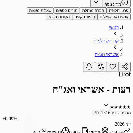
מידע נוסף
פרטי הקופה
חברה מנהלת
תזרים כספים
שאלות נפוצות
אנשים גם שואלים
סיפור הקופה
מקורות מידע
ראשי
קרן השתלמות
אשראי ואג״ח
רעות - אשראי ואג"ח
★
★
★
★
★
מספר קופה
1316
‎+0.09%
יוני 2026
‎+4.43%
28
#
28
/
%
0.46
18 שנים
₪‎-2