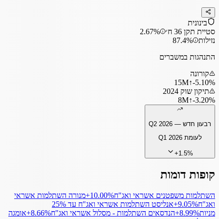
בינונית
סטיית תקן 36 ח׳
2.67%
נזילות
87.4%
התנהגות במשברים
קורונה
15
M
↑
‎-5.10%
תיקון שוק 2024
8
M
↑
‎-3.20%
רבעון חדש —
Q2 2026
לעומת
Q1 2026
+
1.5
%
קופות דומות
השתלמות משפטנים אשראי ואג"ח
‎+10.00%
מנורה השתלמות אשראי
ואג"ח
‎+9.05%
אנליסט השתלמות אשראי ואג"ח עד 25%
מניות
‎+8.99%
הנדסאים השתלמות - מסלול אשראי ואג"ח
‎+8.66%
אומגה