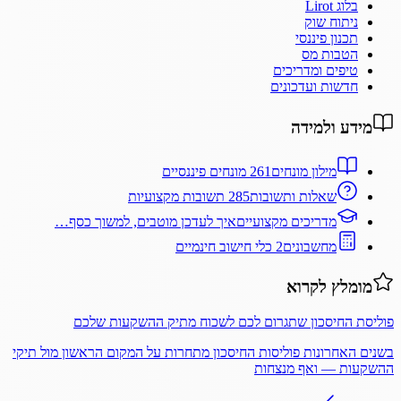
בלוג Lirot
ניתוח שוק
תכנון פיננסי
הטבות מס
טיפים ומדריכים
חדשות ועדכונים
מידע ולמידה
מילון מונחים
261 מונחים פיננסיים
שאלות ותשובות
285 תשובות מקצועיות
מדריכים מקצועיים
איך לעדכן מוטבים, למשוך כסף…
מחשבונים
2 כלי חישוב חינמיים
מומלץ לקרוא
פוליסת החיסכון שתגרום לכם לשכוח מתיק ההשקעות שלכם
בשנים האחרונות פוליסות החיסכון מתחרות על המקום הראשון מול תיקי
ההשקעות — ואף מנצחות