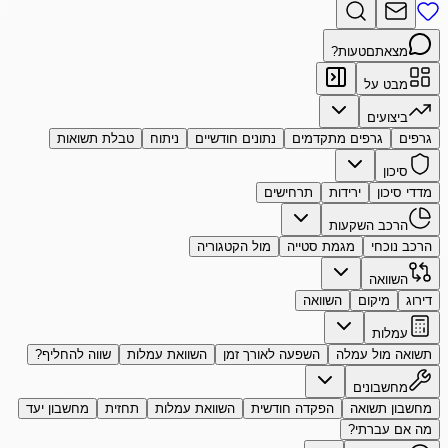
מצאתם
טעות?
מבט על
ביצועים
גרפים
גרפים מתקדמים
נתונים חודשיים
ניתוח
טבלת תשואות
סיכון
מדדי סיכון
ירידות
תרחישים
הרכב השקעות
הרכב נוכחי
מגמת סטייה
מול הקטגוריה
השוואה
דירוג
מיקום
השוואה
עמלות
תשואה מול עמלה
השפעה לאורך זמן
השוואת עמלות
שווה להחליף?
מחשבונים
מחשבון תשואה
הפקדה חודשית
השוואת עמלות
תחזית
מחשבון יעד
מה אם עברתי?