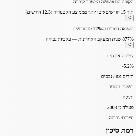
הקופה התאוששה ממשבר קורונה
תוך 15 חודשים
איטי יותר מממוצע הקטגוריה (12.3 חודשים)
תשואה חיובית ב-77% מהחודשים
77%
8 שנות המעקב האחרונות — עקביות גבוהה
צמיחה אורגנית
-5.2
%
תזרים נטו / נכסים
בשלות הקופה
ותיקה
פעילה מ-2008
יציבות:
גבוהה
רמת סיכון