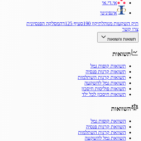
אי.די.אי
אינפיניטי
תיק השקעות מנוהל
תיקון 190
סעיף 125ד
המסלקה הפנסיונית
צרו קשר
תשואות והשוואות
תשואות
תשואות קופות גמל
תשואות קרנות פנסיה
תשואות קרנות השתלמות
תשואות גמל להשקעה
תשואות פוליסות חיסכון
תשואות חיסכון לכל ילד
השוואות
השוואת קופות גמל
השוואת קרנות פנסיה
השוואת קרנות השתלמות
השוואת גמל להשקעה