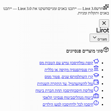
חדש
Lirot 3.0
— ייתכנו באגים זמניים
השקנו את
Lirot 3.0
— ייתכנו
באגים ותקלות זמניות.
מוצרים
סוגי מוצרים פנסיונים
קופת גמל
חיסכון גמיש עם הטבות מס
קרן פנסיה
פנסיה מקיפה או כללית
קרן השתלמות
6 שנים, פטור ממס
גמל להשקעה
נזיל, עד התקרה השנתית
פוליסת חיסכון
חיסכון תחת חברת ביטוח
ביטוח מנהלים
ביטוח פנסיוני קלאסי
חיסכון לכל ילד
חיסכון למען הילדים