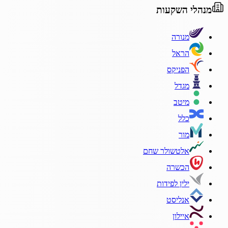
מנהלי השקעות
מנורה
הראל
הפניקס
מגדל
מיטב
כלל
מור
אלטשולר שחם
הכשרה
ילין לפידות
אנליסט
איילון