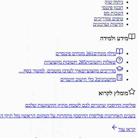
ניתוח שוק
תכנון פיננסי
הטבות מס
טיפים ומדריכים
חדשות ועדכונים
מידע ולמידה
מילון מונחים
261 מונחים פיננסיים
שאלות ותשובות
285 תשובות מקצועיות
מדריכים מקצועיים
איך לעדכן מוטבים, למשוך כסף…
מחשבונים
2 כלי חישוב חינמיים
מומלץ לקרוא
פוליסת החיסכון שתגרום לכם לשכוח מתיק ההשקעות שלכם
בשנים האחרונות פוליסות החיסכון מתחרות על המקום הראשון מול תיקי 
קראו עוד