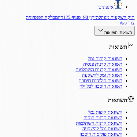
אינפיניטי
תיק השקעות מנוהל
תיקון 190
סעיף 125ד
המסלקה הפנסיונית
צרו קשר
תשואות והשוואות
תשואות
תשואות קופות גמל
תשואות קרנות פנסיה
תשואות קרנות השתלמות
תשואות גמל להשקעה
תשואות פוליסות חיסכון
תשואות חיסכון לכל ילד
השוואות
השוואת קופות גמל
השוואת קרנות פנסיה
השוואת קרנות השתלמות
השוואת גמל להשקעה
השוואת פוליסות חיסכון