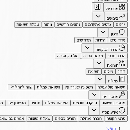
מבט על
ביצועים
גרפים
גרפים מתקדמים
נתונים חודשיים
ניתוח
טבלת תשואות
סיכון
מדדי סיכון
ירידות
תרחישים
הרכב השקעות
הרכב נוכחי
מגמת סטייה
מול הקטגוריה
השוואה
דירוג
מיקום
השוואה
עמלות
תשואה מול עמלה
השפעה לאורך זמן
השוואת עמלות
שווה להחליף?
מחשבונים
מחשבון תשואה
הפקדה חודשית
השוואת עמלות
תחזית
מחשבון יעד
מה
מידע נוסף
פרטי הקופה
חברה מנהלת
תזרים כספים
שאלות נפוצות
אנשים גם שואל
ראשי