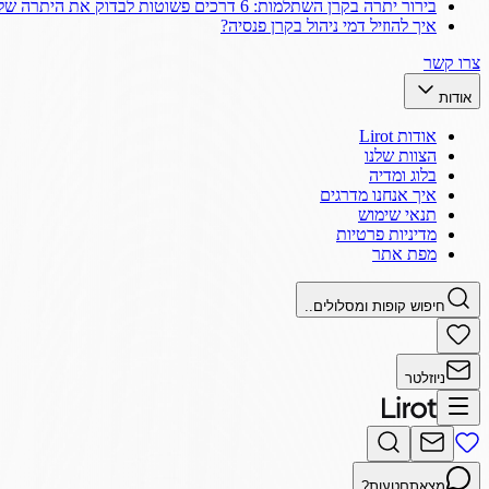
בירור יתרה בקרן השתלמות: 6 דרכים פשוטות לבדוק את היתרה שלך
איך להוזיל דמי ניהול בקרן פנסיה?
צרו קשר
אודות
אודות Lirot
הצוות שלנו
בלוג ומדיה
איך אנחנו מדרגים
תנאי שימוש
מדיניות פרטיות
מפת אתר
חיפוש קופות ומסלולים..
ניוזלטר
מצאתם
טעות?