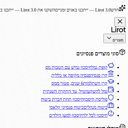
חדש
Lirot 3.0
— ייתכנו באגים זמניים
השקנו את
Lirot 3.0
— ייתכנו בא
מוצרים
סוגי מוצרים פנסיונים
קופת גמל
חיסכון גמיש עם הטבות מס
קרן פנסיה
פנסיה מקיפה או כללית
קרן השתלמות
6 שנים, פטור ממס
גמל להשקעה
נזיל, עד התקרה השנתית
פוליסת חיסכון
חיסכון תחת חברת ביטוח
ביטוח מנהלים
ביטוח פנסיוני קלאסי
חיסכון לכל ילד
חיסכון למען הילדים