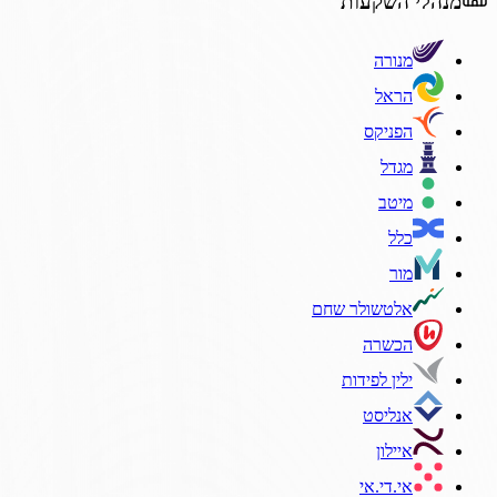
מנהלי השקעות
מנורה
הראל
הפניקס
מגדל
מיטב
כלל
מור
אלטשולר שחם
הכשרה
ילין לפידות
אנליסט
איילון
אי.די.אי