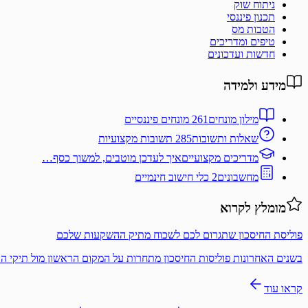
ניתוח שוק
תכנון פיננסי
הטבות מס
טיפים ומדריכים
חדשות ועדכונים
מידע ולמידה
מילון מונחים
261 מונחים פיננסיים
שאלות ותשובות
285 תשובות מקצועיות
מדריכים מקצועיים
איך לעדכן מוטבים, למשוך כסף…
מחשבונים
2 כלי חישוב חינמיים
מומלץ לקרוא
פוליסת החיסכון שתגרום לכם לשכוח מתיק ההשקעות שלכם
בשנים האחרונות פוליסות החיסכון מתחרות על המקום הראשון מול תיקי 
קראו עוד