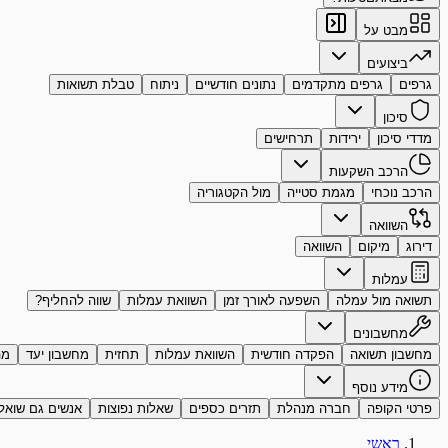
מבט על
ביצועים
גרפים
גרפים מתקדמים
נתונים חודשיים
ניתוח
טבלת תשואות
סיכון
מדדי סיכון
ירידות
תרחישים
הרכב השקעות
הרכב נוכחי
מגמת סטייה
מול הקטגוריה
השוואה
דירוג
מיקום
השוואה
עמלות
תשואה מול עמלה
השפעה לאורך זמן
השוואת עמלות
שווה להחליף?
מחשבונים
מחשבון תשואה
הפקדה חודשית
השוואת עמלות
תחזית
מחשבון יעד
מה
מידע נוסף
פרטי הקופה
חברה מנהלת
תזרים כספים
שאלות נפוצות
אנשים גם שואל
ראשי