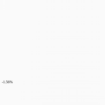
‎-1.56%