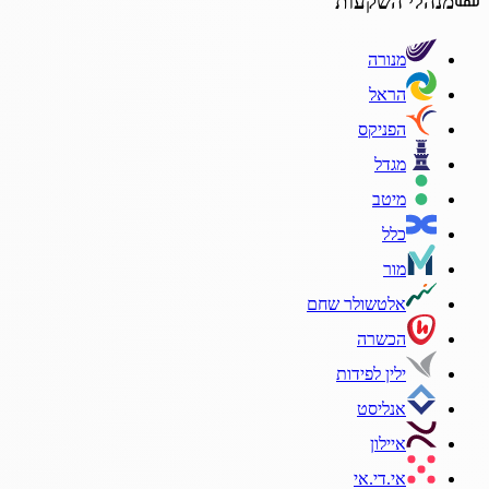
מנהלי השקעות
מנורה
הראל
הפניקס
מגדל
מיטב
כלל
מור
אלטשולר שחם
הכשרה
ילין לפידות
אנליסט
איילון
אי.די.אי