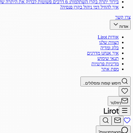
בירור יתרה בקרן השתלמות: 6 דרכים פשוטות לבדוק את היתרה שלך
איך להוזיל דמי ניהול בקרן פנסיה?
צרו קשר
אודות
אודות Lirot
הצוות שלנו
בלוג ומדיה
איך אנחנו מדרגים
תנאי שימוש
מדיניות פרטיות
מפת אתר
חיפוש קופות ומסלולים..
ניוזלטר
מצאתם
טעות?