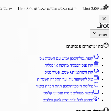
חדש
Lirot 3.0
— ייתכנו באגים זמניים
השקנו את
Lirot 3.0
— ייתכנו בא
מוצרים
סוגי מוצרים פנסיונים
קופת גמל
חיסכון גמיש עם הטבות מס
קרן פנסיה
פנסיה מקיפה או כללית
קרן השתלמות
6 שנים, פטור ממס
גמל להשקעה
נזיל, עד התקרה השנתית
פוליסת חיסכון
חיסכון תחת חברת ביטוח
ביטוח מנהלים
ביטוח פנסיוני קלאסי
חיסכון לכל ילד
חיסכון למען הילדים