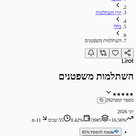
קרן השתלמות
כללי
השתלמות משפטנים
השתלמות משפטנים
★
★
★
★
★
מספר קופה
292
יוני 2026
‎+16.56%
5
#
39
/
%
0.42
55 שנים
₪‎-11
שונאת להפסיד
81%