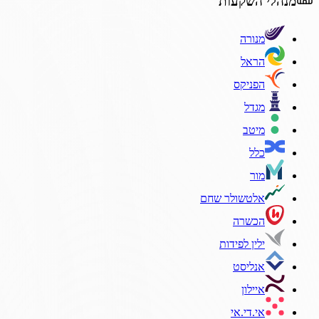
מנהלי השקעות
מנורה
הראל
הפניקס
מגדל
מיטב
כלל
מור
אלטשולר שחם
הכשרה
ילין לפידות
אנליסט
איילון
אי.די.אי