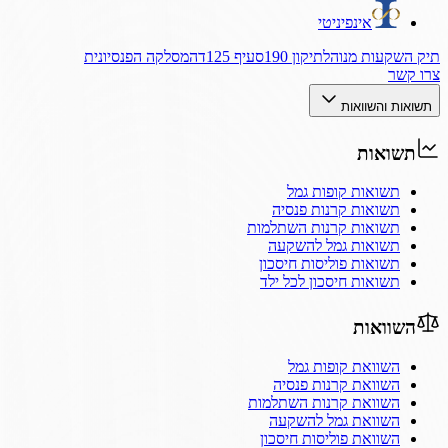
אינפיניטי
תיק השקעות מנוהל
תיקון 190
סעיף 125ד
המסלקה הפנסיונית
צרו קשר
תשואות והשוואות
תשואות
תשואות קופות גמל
תשואות קרנות פנסיה
תשואות קרנות השתלמות
תשואות גמל להשקעה
תשואות פוליסות חיסכון
תשואות חיסכון לכל ילד
השוואות
השוואת קופות גמל
השוואת קרנות פנסיה
השוואת קרנות השתלמות
השוואת גמל להשקעה
השוואת פוליסות חיסכון