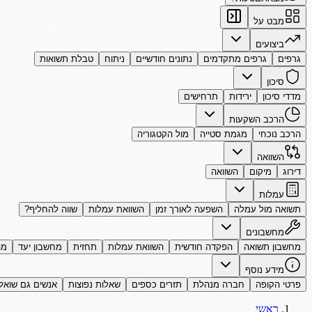
מבט על
ביצועים
גרפים
גרפים מתקדמים
נתונים חודשיים
ניתוח
טבלת תשואות
סיכון
מדדי סיכון
ירידות
תרחישים
הרכב השקעות
הרכב נוכחי
מגמת סטייה
מול הקטגוריה
השוואה
דירוג
מיקום
השוואה
עמלות
תשואה מול עמלה
השפעה לאורך זמן
השוואת עמלות
שווה להחליף?
מחשבונים
מחשבון תשואה
הפקדה חודשית
השוואת עמלות
תחזית
מחשבון יעד
מה
מידע נוסף
פרטי הקופה
חברה מנהלת
תזרים כספים
שאלות נפוצות
אנשים גם שואל
ראשי