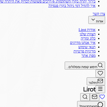
בירור יתרה בקרן השתלמות: 6 דרכים פשוטות לבדוק את היתרה שלך
איך להוזיל דמי ניהול בקרן פנסיה?
צרו קשר
אודות
אודות Lirot
הצוות שלנו
בלוג ומדיה
איך אנחנו מדרגים
תנאי שימוש
מדיניות פרטיות
מפת אתר
חיפוש קופות ומסלולים..
ניוזלטר
מצאתם
טעות?