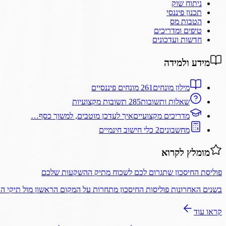
ניתוח שוק
תכנון פיננסי
הטבות מס
טיפים ומדריכים
חדשות ועדכונים
מידע ולמידה
מילון מונחים
261 מונחים פיננסיים
שאלות ותשובות
285 תשובות מקצועיות
מדריכים מקצועיים
איך לעדכן מוטבים, למשוך כסף…
מחשבונים
2 כלי חישוב חינמיים
מומלץ לקרוא
פוליסת החיסכון שתגרום לכם לשכוח מתיק ההשקעות שלכם
בשנים האחרונות פוליסות החיסכון מתחרות על המקום הראשון מול תיקי 
קראו עוד