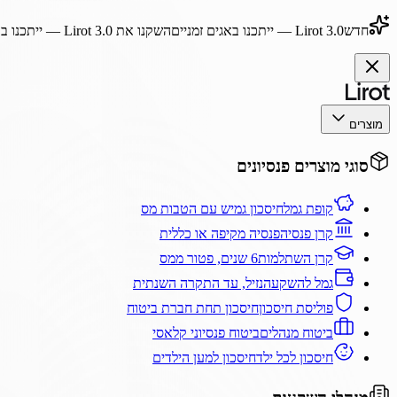
חדש
Lirot 3.0
— ייתכנו באגים זמניים
השקנו את
Lirot 3.0
— ייתכנו בא
מוצרים
סוגי מוצרים פנסיונים
קופת גמל
חיסכון גמיש עם הטבות מס
קרן פנסיה
פנסיה מקיפה או כללית
קרן השתלמות
6 שנים, פטור ממס
גמל להשקעה
נזיל, עד התקרה השנתית
פוליסת חיסכון
חיסכון תחת חברת ביטוח
ביטוח מנהלים
ביטוח פנסיוני קלאסי
חיסכון לכל ילד
חיסכון למען הילדים