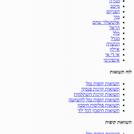
מנורה
מיטב
הפניקס
מור
אלטשולר שחם
הראל
כלל
מגדל
הכשרה
איילון
אי.די.אי
אינפיניטי
לוח תשואות
תשואות קופות גמל
תשואות קרנות פנסיה
תשואות קרנות השתלמות
תשואות קופות גמל להשקעה
תשואות פוליסות חיסכון
תשואות חיסכון לכל ילד
השוואת קופות
השוואת קופות גמל