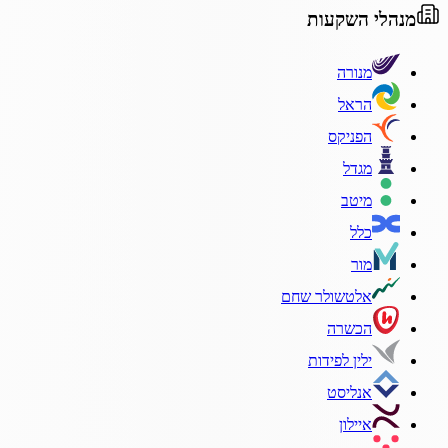
מנהלי השקעות
מנורה
הראל
הפניקס
מגדל
מיטב
כלל
מור
אלטשולר שחם
הכשרה
ילין לפידות
אנליסט
איילון