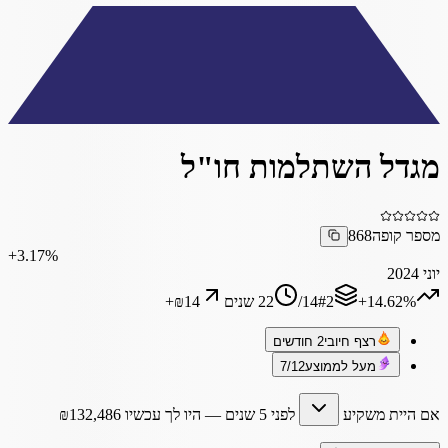
מגדל השתלמות חו"ל
מספר קופה
868
‎+3.17%
יוני 2024
‎+14.62%
2
#
14
/
22 שנים
₪14
+
רצף חיובי
2 חודשים
מעל לממוצע
7/12
אם היית משקיע
לפני 5 שנים
— היו לך עכשיו
132,486
₪