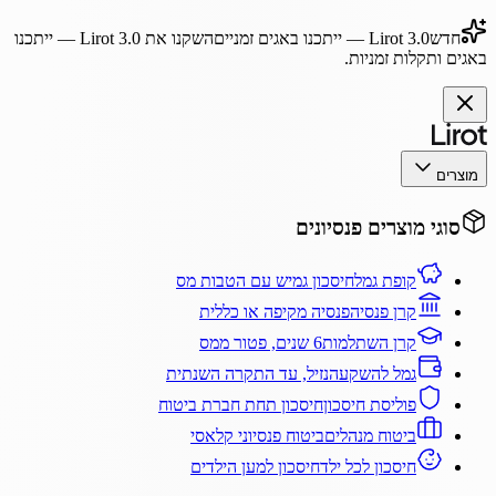
חדש
Lirot 3.0
— ייתכנו באגים זמניים
השקנו את
Lirot 3.0
— ייתכנו
באגים ותקלות זמניות.
מוצרים
סוגי מוצרים פנסיונים
קופת גמל
חיסכון גמיש עם הטבות מס
קרן פנסיה
פנסיה מקיפה או כללית
קרן השתלמות
6 שנים, פטור ממס
גמל להשקעה
נזיל, עד התקרה השנתית
פוליסת חיסכון
חיסכון תחת חברת ביטוח
ביטוח מנהלים
ביטוח פנסיוני קלאסי
חיסכון לכל ילד
חיסכון למען הילדים