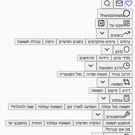
מצאתם
טעות?
מבט על
ביצועים
גרפים
גרפים מתקדמים
נתונים חודשיים
ניתוח
טבלת תשואות
סיכון
מדדי סיכון
ירידות
תרחישים
הרכב השקעות
הרכב נוכחי
מגמת סטייה
מול הקטגוריה
השוואה
דירוג
מיקום
השוואה
עמלות
תשואה מול עמלה
השפעה לאורך זמן
השוואת עמלות
שווה להחליף?
מחשבונים
מחשבון תשואה
הפקדה חודשית
השוואת עמלות
תחזית
מחשבון יעד
מה אם עברתי?