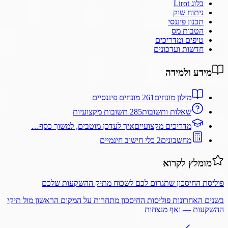
בלוג Lirot
ניתוח שוק
תכנון פיננסי
הטבות מס
טיפים ומדריכים
חדשות ועדכונים
מידע ולמידה
מילון מונחים
261 מונחים פיננסיים
שאלות ותשובות
285 תשובות מקצועיות
מדריכים מקצועיים
איך לעדכן מוטבים, למשוך כסף…
מחשבונים
2 כלי חישוב חינמיים
מומלץ לקרוא
פוליסת החיסכון שתגרום לכם לשכוח מתיק ההשקעות שלכם
בשנים האחרונות פוליסות החיסכון מתחרות על המקום הראשון מול תיקי
ההשקעות — ואף מנצחות