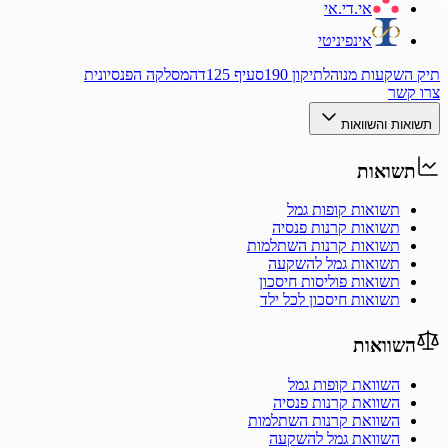
אי.די.אי
אינפיניטי
תיק השקעות מנוהל
תיקון 190
סעיף 125ד
המסלקה הפנסיונית
צרו קשר
תשואות והשוואות
תשואות
תשואות קופות גמל
תשואות קרנות פנסיה
תשואות קרנות השתלמות
תשואות גמל להשקעה
תשואות פוליסות חיסכון
תשואות חיסכון לכל ילד
השוואות
השוואת קופות גמל
השוואת קרנות פנסיה
השוואת קרנות השתלמות
השוואת גמל להשקעה