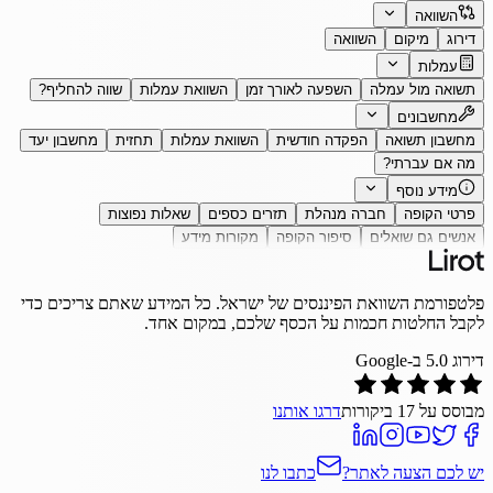
השוואה
דירוג
מיקום
השוואה
עמלות
תשואה מול עמלה
השפעה לאורך זמן
השוואת עמלות
שווה להחליף?
מחשבונים
מחשבון תשואה
הפקדה חודשית
השוואת עמלות
תחזית
מחשבון יעד
מה אם עברתי?
מידע נוסף
פרטי הקופה
חברה מנהלת
תזרים כספים
שאלות נפוצות
אנשים גם שואלים
סיפור הקופה
מקורות מידע
פלטפורמת השוואת הפיננסים של ישראל. כל המידע שאתם צריכים כדי
לקבל החלטות חכמות על הכסף שלכם, במקום אחד.
דירוג
5.0
ב-Google
מבוסס על
17
ביקורות
דרגו אותנו
יש לכם הצעה לאתר?
כתבו לנו