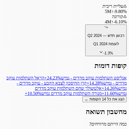
עליית ריבית
5
M
↑
‎-9.80%
קורונה
4
M
↑
‎-6.10%
רבעון חדש —
Q2 2024
לעומת
Q1 2024
-1.3
%
קופות דומות
אנליסט השתלמות עוקב מדדים - גמיש
‎+24.23%
הראל השתלמות עוקב
מדדים - גמיש
‎+14.28%
קרן החיסכון לצבא הקבע - עוקב מדדים -
גמיש
‎+14.26%
אלטשולר שחם השתלמות עוקב מדדים
גמיש
‎+11.60%
מנורה השתלמות עוקב מדדים גמיש
‎+10.50%
הצג את כל
14
הקופות ←
מחשבון תשואה
כמה הייתם מרוויחים?