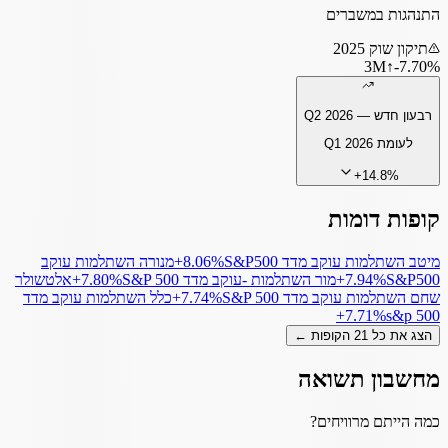
התנהגות במשברים
תיקון שוק 2025
3
M
↑
‎-7.70%
רבעון חדש —
Q2 2026
לעומת
Q1 2026
+
14.8
%
קופות דומות
מיטב השתלמות עוקב מדד S&P500
‎+8.06%
מנורה השתלמות עוקב
S&P500
‎+7.94%
מור השתלמות -עוקב מדד S&P 500
‎+7.80%
אלטשולר
שחם השתלמות עוקב מדד S&P 500
‎+7.74%
כלל השתלמות עוקב מדד
‎+7.71%
s&p 500
הצג את כל
21
הקופות ←
מחשבון תשואה
כמה הייתם מרוויחים?