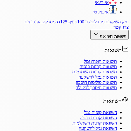
אי.די.אי
אינפיניטי
תיק השקעות מנוהל
תיקון 190
סעיף 125ד
המסלקה הפנסיונית
צרו קשר
תשואות והשוואות
תשואות
תשואות קופות גמל
תשואות קרנות פנסיה
תשואות קרנות השתלמות
תשואות גמל להשקעה
תשואות פוליסות חיסכון
תשואות חיסכון לכל ילד
השוואות
השוואת קופות גמל
השוואת קרנות פנסיה
השוואת קרנות השתלמות
השוואת גמל להשקעה