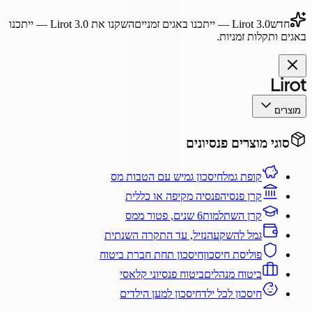
חדש
Lirot 3.0
— ייתכנו באגים זמניים
השקנו את
Lirot 3.0
— ייתכנו
באגים ותקלות זמניות.
מוצרים
סוגי מוצרים פנסיונים
קופת גמל
חיסכון גמיש עם הטבות מס
קרן פנסיה
פנסיה מקיפה או כללית
קרן השתלמות
6 שנים, פטור ממס
גמל להשקעה
נזיל, עד התקרה השנתית
פוליסת חיסכון
חיסכון תחת חברת ביטוח
ביטוח מנהלים
ביטוח פנסיוני קלאסי
חיסכון לכל ילד
חיסכון למען הילדים