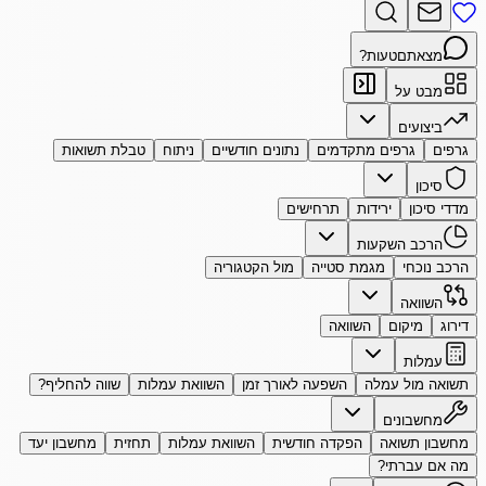
מצאתם
טעות?
מבט על
ביצועים
גרפים
גרפים מתקדמים
נתונים חודשיים
ניתוח
טבלת תשואות
סיכון
מדדי סיכון
ירידות
תרחישים
הרכב השקעות
הרכב נוכחי
מגמת סטייה
מול הקטגוריה
השוואה
דירוג
מיקום
השוואה
עמלות
תשואה מול עמלה
השפעה לאורך זמן
השוואת עמלות
שווה להחליף?
מחשבונים
מחשבון תשואה
הפקדה חודשית
השוואת עמלות
תחזית
מחשבון יעד
מה אם עברתי?