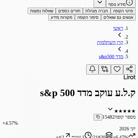
מידע נוסף
פרטי הקופה
חברה מנהלת
תזרים כספים
שאלות נפוצות
אנשים גם שואלים
סיפור הקופה
מקורות מידע
ראשי
קרן השתלמות
מדד s&p500
ק.ל.ע עוקב מדד s&p 500
★
★
★
★
★
מספר קופה
15482
‎+4.57%
יוני 2026
‎+6.47%
20
#
21
/
1 שנים
₪2
+