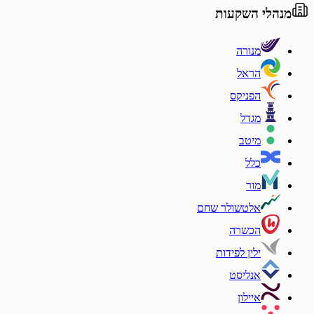
מנהלי השקעות
מנורה
הראל
הפניקס
מגדל
מיטב
כלל
מור
אלטשולר שחם
הכשרה
ילין לפידות
אנליסט
איילון