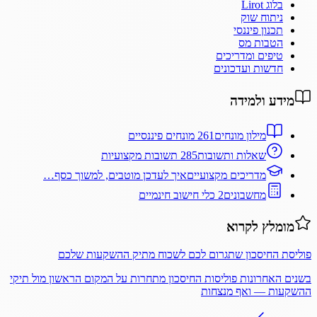
בלוג Lirot
ניתוח שוק
תכנון פיננסי
הטבות מס
טיפים ומדריכים
חדשות ועדכונים
מידע ולמידה
מילון מונחים
261 מונחים פיננסיים
שאלות ותשובות
285 תשובות מקצועיות
מדריכים מקצועיים
איך לעדכן מוטבים, למשוך כסף…
מחשבונים
2 כלי חישוב חינמיים
מומלץ לקרוא
פוליסת החיסכון שתגרום לכם לשכוח מתיק ההשקעות שלכם
בשנים האחרונות פוליסות החיסכון מתחרות על המקום הראשון מול תיקי
ההשקעות — ואף מנצחות