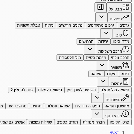
מבט על
ביצועים
גרפים
גרפים מתקדמים
נתונים חודשיים
ניתוח
טבלת תשואות
סיכון
מדדי סיכון
ירידות
תרחישים
הרכב השקעות
הרכב נוכחי
מגמת סטייה
מול הקטגוריה
השוואה
דירוג
מיקום
השוואה
עמלות
תשואה מול עמלה
השפעה לאורך זמן
השוואת עמלות
שווה להחליף?
מחשבונים
מחשבון תשואה
הפקדה חודשית
השוואת עמלות
תחזית
מחשבון יעד
מה
מידע נוסף
פרטי הקופה
חברה מנהלת
תזרים כספים
שאלות נפוצות
אנשים גם שואל
ראשי