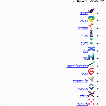
מנהלי השקעות
מנורה
הראל
הפניקס
מגדל
מיטב
כלל
מור
אלטשולר שחם
הכשרה
ילין לפידות
אנליסט
איילון
אי.די.אי