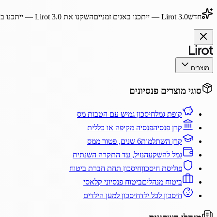
חדש
Lirot 3.0
— ייתכנו באגים זמניים
השקנו את
Lirot 3.0
— ייתכנו בא
מוצרים
סוגי מוצרים פנסיונים
קופת גמל
חיסכון גמיש עם הטבות מס
קרן פנסיה
פנסיה מקיפה או כללית
קרן השתלמות
6 שנים, פטור ממס
גמל להשקעה
נזיל, עד התקרה השנתית
פוליסת חיסכון
חיסכון תחת חברת ביטוח
ביטוח מנהלים
ביטוח פנסיוני קלאסי
חיסכון לכל ילד
חיסכון למען הילדים