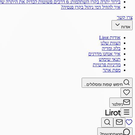
בירור יתרה בקרן השתלמות: 6 דרכים פשוטות לבדוק את היתרה שלך
איך להוזיל דמי ניהול בקרן פנסיה?
צרו קשר
אודות
אודות Lirot
הצוות שלנו
בלוג ומדיה
איך אנחנו מדרגים
תנאי שימוש
מדיניות פרטיות
מפת אתר
חיפוש קופות ומסלולים..
ניוזלטר
מצאתם
טעות?