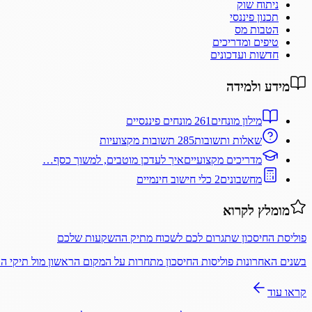
ניתוח שוק
תכנון פיננסי
הטבות מס
טיפים ומדריכים
חדשות ועדכונים
מידע ולמידה
מילון מונחים
261 מונחים פיננסיים
שאלות ותשובות
285 תשובות מקצועיות
מדריכים מקצועיים
איך לעדכן מוטבים, למשוך כסף…
מחשבונים
2 כלי חישוב חינמיים
מומלץ לקרוא
פוליסת החיסכון שתגרום לכם לשכוח מתיק ההשקעות שלכם
בשנים האחרונות פוליסות החיסכון מתחרות על המקום הראשון מול תיקי 
קראו עוד