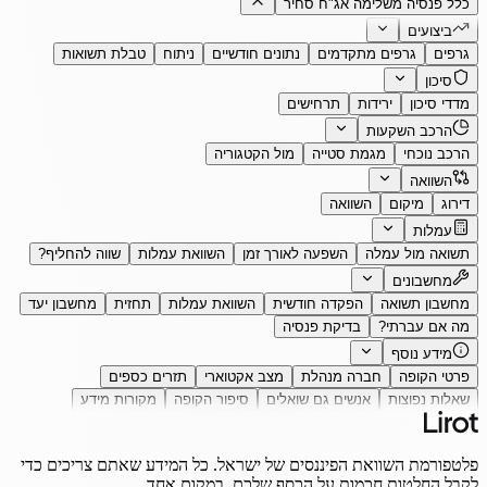
כלל פנסיה משלימה אג"ח סחיר
ביצועים
גרפים
גרפים מתקדמים
נתונים חודשיים
ניתוח
טבלת תשואות
סיכון
מדדי סיכון
ירידות
תרחישים
הרכב השקעות
הרכב נוכחי
מגמת סטייה
מול הקטגוריה
השוואה
דירוג
מיקום
השוואה
עמלות
תשואה מול עמלה
השפעה לאורך זמן
השוואת עמלות
שווה להחליף?
מחשבונים
מחשבון תשואה
הפקדה חודשית
השוואת עמלות
תחזית
מחשבון יעד
מה אם עברתי?
בדיקת פנסיה
מידע נוסף
פרטי הקופה
חברה מנהלת
מצב אקטוארי
תזרים כספים
שאלות נפוצות
אנשים גם שואלים
סיפור הקופה
מקורות מידע
פלטפורמת השוואת הפיננסים של ישראל. כל המידע שאתם צריכים כדי
לקבל החלטות חכמות על הכסף שלכם, במקום אחד.