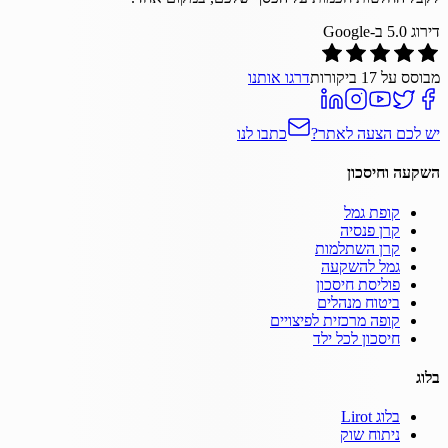
דירוג
5.0
ב-Google
מבוסס על
17
ביקורות
דרגו אותנו
יש לכם הצעה לאתר?
כתבו לנו
השקעה וחיסכון
קופת גמל
קרן פנסיה
קרן השתלמות
גמל להשקעה
פוליסת חיסכון
ביטוח מנהלים
קופה מרכזית לפיצויים
חיסכון לכל ילד
בלוג
בלוג Lirot
ניתוח שוק