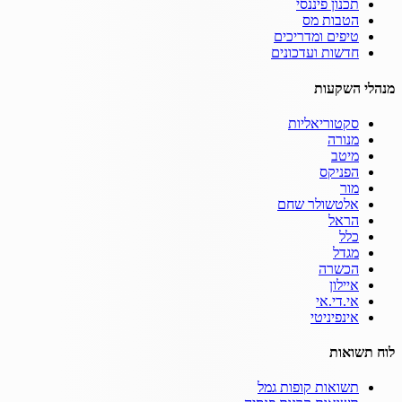
תכנון פיננסי
הטבות מס
טיפים ומדריכים
חדשות ועדכונים
מנהלי השקעות
סקטוריאליות
מנורה
מיטב
הפניקס
מור
אלטשולר שחם
הראל
כלל
מגדל
הכשרה
איילון
אי.די.אי
אינפיניטי
לוח תשואות
תשואות קופות גמל