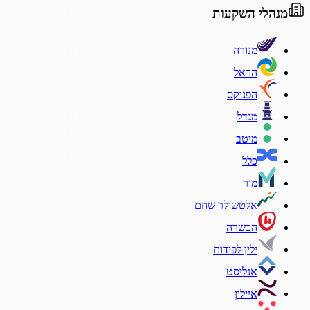
מנהלי השקעות
מנורה
הראל
הפניקס
מגדל
מיטב
כלל
מור
אלטשולר שחם
הכשרה
ילין לפידות
אנליסט
איילון