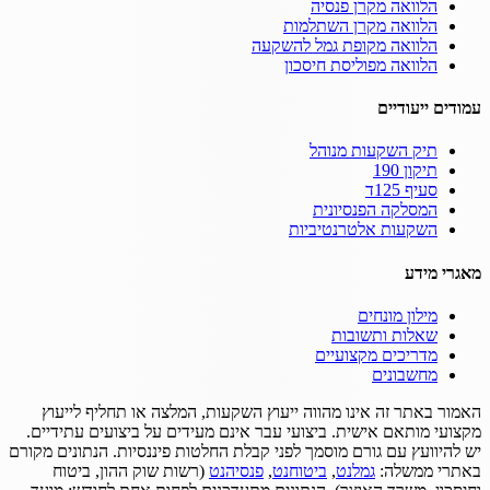
הלוואה מקרן פנסיה
הלוואה מקרן השתלמות
הלוואה מקופת גמל להשקעה
הלוואה מפוליסת חיסכון
עמודים ייעודיים
תיק השקעות מנוהל
תיקון 190
סעיף 125ד
המסלקה הפנסיונית
השקעות אלטרנטיביות
מאגרי מידע
מילון מונחים
שאלות ותשובות
מדריכים מקצועיים
מחשבונים
האמור באתר זה אינו מהווה ייעוץ השקעות, המלצה או תחליף לייעוץ
מקצועי מותאם אישית.
ביצועי עבר אינם מעידים על ביצועים עתידיים.
יש להיוועץ עם גורם מוסמך לפני קבלת החלטות פיננסיות.
הנתונים מקורם
באתרי ממשלה:
גמלנט
,
ביטוחנט
,
פנסיהנט
(רשות שוק ההון, ביטוח