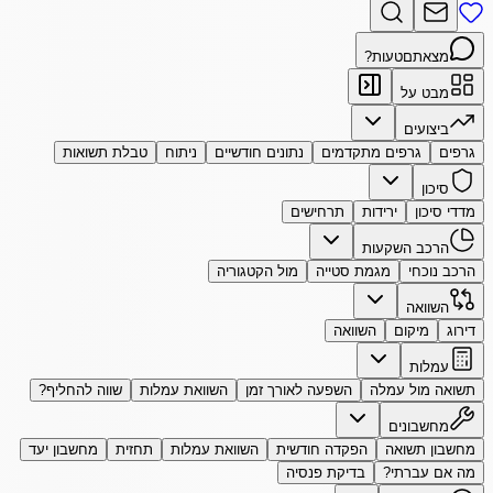
מצאתם
טעות?
מבט על
ביצועים
גרפים
גרפים מתקדמים
נתונים חודשיים
ניתוח
טבלת תשואות
סיכון
מדדי סיכון
ירידות
תרחישים
הרכב השקעות
הרכב נוכחי
מגמת סטייה
מול הקטגוריה
השוואה
דירוג
מיקום
השוואה
עמלות
תשואה מול עמלה
השפעה לאורך זמן
השוואת עמלות
שווה להחליף?
מחשבונים
מחשבון תשואה
הפקדה חודשית
השוואת עמלות
תחזית
מחשבון יעד
מה אם עברתי?
בדיקת פנסיה