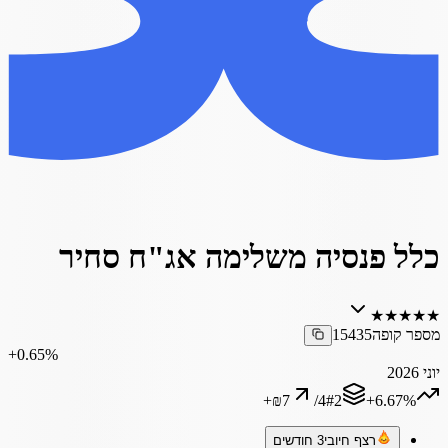
כלל פנסיה משלימה אג"ח סחיר
★
★
★
★
★
מספר קופה
15435
‎+0.65%
יוני 2026
+
₪7
/
4
#
2
‎+6.67%
רצף חיובי
3 חודשים