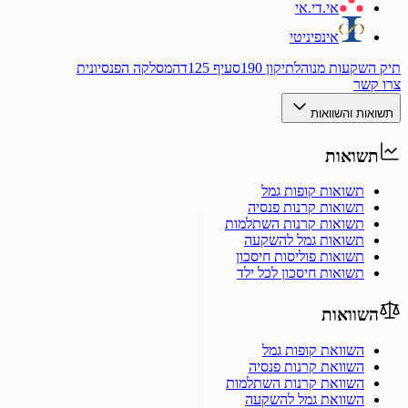
אי.די.אי
אינפיניטי
תיק השקעות מנוהל
תיקון 190
סעיף 125ד
המסלקה הפנסיונית
צרו קשר
תשואות והשוואות
תשואות
תשואות קופות גמל
תשואות קרנות פנסיה
תשואות קרנות השתלמות
תשואות גמל להשקעה
תשואות פוליסות חיסכון
תשואות חיסכון לכל ילד
השוואות
השוואת קופות גמל
השוואת קרנות פנסיה
השוואת קרנות השתלמות
השוואת גמל להשקעה