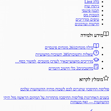
בלוג Lirot
ניתוח שוק
תכנון פיננסי
הטבות מס
טיפים ומדריכים
חדשות ועדכונים
מידע ולמידה
מילון מונחים
261 מונחים פיננסיים
שאלות ותשובות
285 תשובות מקצועיות
מדריכים מקצועיים
איך לעדכן מוטבים, למשוך כסף…
מחשבונים
2 כלי חישוב חינמיים
מומלץ לקרוא
פוליסת החיסכון שתגרום לכם לשכוח מתיק ההשקעות שלכם
בשנים האחרונות פוליסות החיסכון מתחרות על המקום הראשון מול תיקי
ההשקעות — ואף מנצחות