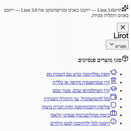
חדש
Lirot 3.0
— ייתכנו באגים זמניים
השקנו את
Lirot 3.0
— ייתכנו
באגים ותקלות זמניות.
מוצרים
סוגי מוצרים פנסיונים
קופת גמל
חיסכון גמיש עם הטבות מס
קרן פנסיה
פנסיה מקיפה או כללית
קרן השתלמות
6 שנים, פטור ממס
גמל להשקעה
נזיל, עד התקרה השנתית
פוליסת חיסכון
חיסכון תחת חברת ביטוח
ביטוח מנהלים
ביטוח פנסיוני קלאסי
חיסכון לכל ילד
חיסכון למען הילדים