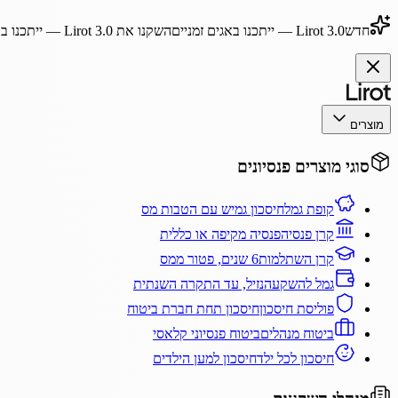
חדש
Lirot 3.0
— ייתכנו באגים זמניים
השקנו את
Lirot 3.0
— ייתכנו בא
מוצרים
סוגי מוצרים פנסיונים
קופת גמל
חיסכון גמיש עם הטבות מס
קרן פנסיה
פנסיה מקיפה או כללית
קרן השתלמות
6 שנים, פטור ממס
גמל להשקעה
נזיל, עד התקרה השנתית
פוליסת חיסכון
חיסכון תחת חברת ביטוח
ביטוח מנהלים
ביטוח פנסיוני קלאסי
חיסכון לכל ילד
חיסכון למען הילדים