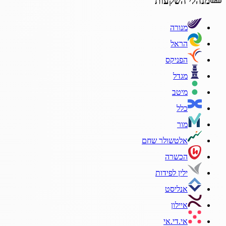
מנהלי השקעות
מנורה
הראל
הפניקס
מגדל
מיטב
כלל
מור
אלטשולר שחם
הכשרה
ילין לפידות
אנליסט
איילון
אי.די.אי