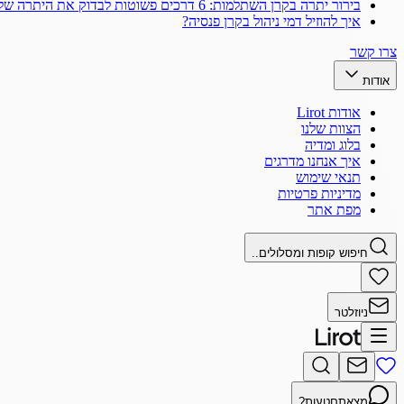
בירור יתרה בקרן השתלמות: 6 דרכים פשוטות לבדוק את היתרה שלך
איך להוזיל דמי ניהול בקרן פנסיה?
צרו קשר
אודות
אודות Lirot
הצוות שלנו
בלוג ומדיה
איך אנחנו מדרגים
תנאי שימוש
מדיניות פרטיות
מפת אתר
חיפוש קופות ומסלולים..
ניוזלטר
מצאתם
טעות?