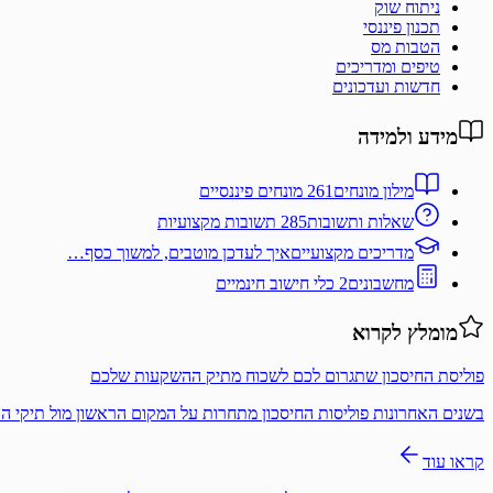
ניתוח שוק
תכנון פיננסי
הטבות מס
טיפים ומדריכים
חדשות ועדכונים
מידע ולמידה
מילון מונחים
261 מונחים פיננסיים
שאלות ותשובות
285 תשובות מקצועיות
מדריכים מקצועיים
איך לעדכן מוטבים, למשוך כסף…
מחשבונים
2 כלי חישוב חינמיים
מומלץ לקרוא
פוליסת החיסכון שתגרום לכם לשכוח מתיק ההשקעות שלכם
בשנים האחרונות פוליסות החיסכון מתחרות על המקום הראשון מול תיקי 
קראו עוד