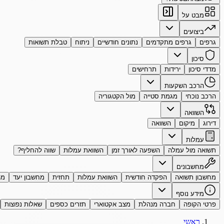
מבט על
ביצועים
גרפים
גרפים מתקדמים
נתונים חודשיים
ניתוח
טבלת תשואות
סיכון
מדדי סיכון
ירידות
תרחישים
הרכב השקעות
הרכב נוכחי
מגמת סטייה
מול הקטגוריה
השוואה
דירוג
מיקום
השוואה
עמלות
תשואה מול עמלה
השפעה לאורך זמן
השוואת עמלות
שווה להחליף?
מחשבונים
מחשבון תשואה
הפקדה חודשית
השוואת עמלות
תחזית
מחשבון יעד
מה
מידע נוסף
פרטי הקופה
חברה מנהלת
מצב אקטוארי
תזרים כספים
שאלות נפוצות
ראשי