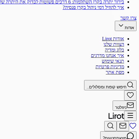
בירור יתרה בקרן השתלמות: 6 דרכים פשוטות לבדוק את היתרה שלך
איך להוזיל דמי ניהול בקרן פנסיה?
צרו קשר
אודות
אודות Lirot
הצוות שלנו
בלוג ומדיה
איך אנחנו מדרגים
תנאי שימוש
מדיניות פרטיות
מפת אתר
חיפוש קופות ומסלולים..
ניוזלטר
מצאתם
טעות?