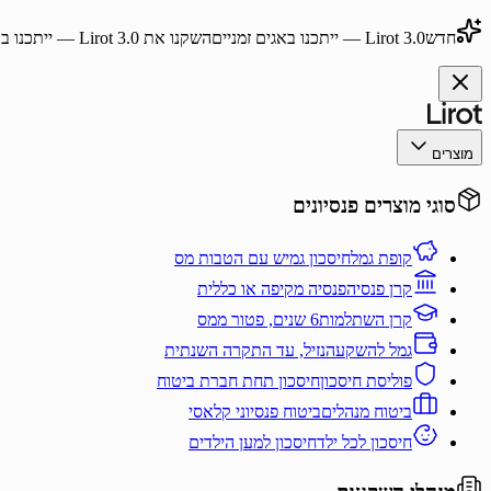
חדש
Lirot 3.0
— ייתכנו באגים זמניים
השקנו את
Lirot 3.0
— ייתכנו בא
מוצרים
סוגי מוצרים פנסיונים
קופת גמל
חיסכון גמיש עם הטבות מס
קרן פנסיה
פנסיה מקיפה או כללית
קרן השתלמות
6 שנים, פטור ממס
גמל להשקעה
נזיל, עד התקרה השנתית
פוליסת חיסכון
חיסכון תחת חברת ביטוח
ביטוח מנהלים
ביטוח פנסיוני קלאסי
חיסכון לכל ילד
חיסכון למען הילדים