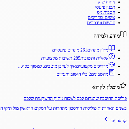
ניתוח שוק
תכנון פיננסי
הטבות מס
טיפים ומדריכים
חדשות ועדכונים
מידע ולמידה
מילון מונחים
261 מונחים פיננסיים
שאלות ותשובות
285 תשובות מקצועיות
מדריכים מקצועיים
איך לעדכן מוטבים, למשוך כסף…
מחשבונים
2 כלי חישוב חינמיים
מומלץ לקרוא
פוליסת החיסכון שתגרום לכם לשכוח מתיק ההשקעות שלכם
בשנים האחרונות פוליסות החיסכון מתחרות על המקום הראשון מול תיקי 
קראו עוד