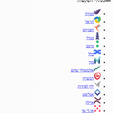
מנהלי השקעות
מנורה
הראל
הפניקס
מגדל
מיטב
כלל
מור
אלטשולר שחם
הכשרה
ילין לפידות
אנליסט
איילון
אי.די.אי