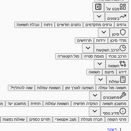
מבט על
ביצועים
גרפים
גרפים מתקדמים
נתונים חודשיים
ניתוח
טבלת תשואות
סיכון
מדדי סיכון
ירידות
תרחישים
הרכב השקעות
הרכב נוכחי
מגמת סטייה
מול הקטגוריה
השוואה
דירוג
מיקום
השוואה
עמלות
תשואה מול עמלה
השפעה לאורך זמן
השוואת עמלות
שווה להחליף?
מחשבונים
מחשבון תשואה
הפקדה חודשית
השוואת עמלות
תחזית
מחשבון יעד
מה
מידע נוסף
פרטי הקופה
חברה מנהלת
מצב אקטוארי
תזרים כספים
שאלות נפוצות
ראשי