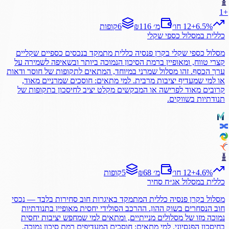
1
+
%
6.5
+
12 חו׳
₪116 מ׳
6
קופות
כללית
במסלול
כספי שקלי
מסלול כספי שקלי בקרן פנסיה כללית מתמקד בנכסים כספיים שקליים
קצרי טווח, ומאופיין ברמת הסיכון הנמוכה ביותר ובשאיפה לשמירה על
ערך הכסף. זהו מסלול שמרני במיוחד, המתאים לתקופות של חוסר ודאות
או למי שמעדיף יציבות מרבית. למי מתאים: חוסכים שמרניים מאוד,
קרובים מאוד לפרישה או המבקשים מקלט יציב לחיסכון בתקופות של
תנודתיות בשווקים.
%
4.6
+
12 חו׳
₪68 מ׳
5
קופות
כללית
במסלול
אג״ח סחיר
מסלול בקרן פנסיה כללית המתמקד באיגרות חוב סחירות בלבד — נכסי
חוב הנסחרים בשוק ההון. ההרכב הסולידי יחסית מאופיין בתנודתיות
נמוכה מזו של מסלולים מנייתיים, ומתאים למי שמחפש יציבות יחסית
בחיסכון הפנסיוני. למי מתאים: חוסכים המעדיפים רמת סיכון נמוכה,