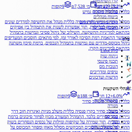
קרן השתלמות
גמל להשקעה
%
15.2
+
12 חו׳
₪7,528 מ׳
9
קופות
פוליסת חיסכון
כללית
במסלול
מדדים גמיש
ביטוח מנהלים
מסלול מדדים גמיש בקרן פנסיה כללית מנהל את החשיפה למדדים שונים
קופה מרכזית לפיצויים
(מניות ואג״ח) בגמישות, תוך אפשרות לשנות את התמהיל בין אפיקים
חיסכון לכל ילד
בהתאם למדיניות ההשקעה. השילוב של ניהול פסיבי וגמישות בתמהיל
מאפשר התאמת רמת הסיכון לאורך זמן. למי מתאים: חוסכים המעדיפים
בלוג
ניהול מבוסס-מדדים עם גמישות בתמהיל הנכסים, ברמת סיכון משתנה
בהתאם למדיניות הקרן.
בלוג Lirot
ניתוח שוק
תכנון פיננסי
הטבות מס
טיפים ומדריכים
חדשות ועדכונים
4
+
מנהלי השקעות
%
6.0
+
12 חו׳
₪188 מ׳
9
קופות
סקטוריאליות
כללית
במסלול
משולב סחיר
מנורה
מיטב
מסלול משולב סחיר בקרן פנסיה כללית משלב מניות ואיגרות חוב דרך
הפניקס
ניירות ערך סחירים בלבד. התמהיל המעורב מכוון לפיזור סיכונים ברמת
מור
סיכון בינונית, תוך שמירה על שקיפות ונזילות של נכסים הנסחרים בשוק
אלטשולר שחם
ההון. למי מתאים: חוסכים המבקשים מסלול מאוזן ומפוזר המבוסס על