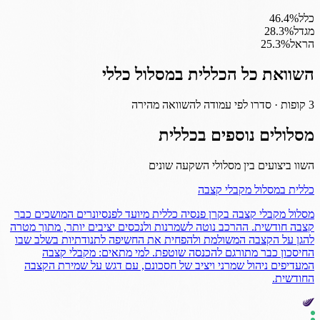
כלל
%
46.4
מגדל
%
28.3
הראל
%
25.3
השוואת כל ה
כללית
במסלול
כללי
3
קופות · סדרו לפי עמודה להשוואה מהירה
מסלולים נוספים ב
כללית
השוו ביצועים בין מסלולי השקעה שונים
כללית
במסלול
מקבלי קצבה
מסלול מקבלי קצבה בקרן פנסיה כללית מיועד לפנסיונרים המושכים כבר
קצבה חודשית. ההרכב נוטה לשמרנות ולנכסים יציבים יותר, מתוך מטרה
להגן על הקצבה המשולמת ולהפחית את החשיפה לתנודתיות בשלב שבו
החיסכון כבר מתורגם להכנסה שוטפת. למי מתאים: מקבלי קצבה
המעדיפים ניהול שמרני ויציב של חסכונם, עם דגש על שמירת הקצבה
החודשית.