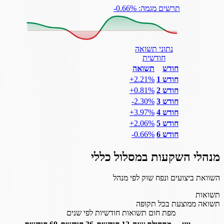
תרשים מגמה: ‎-0.66%
נתוני תשואה
חודשית
חודש
תשואה
חודש 1
‎+2.21%
חודש 2
‎+0.81%
חודש 3
‎-2.30%
חודש 4
‎+3.97%
חודש 5
‎+2.06%
חודש 6
‎-0.66%
מנהלי השקעות במסלול
כללי
השוואת ביצועים ונפח שוק לפי מנהל
תשואות
תשואה ממוצעת בכל תקופה
מפת חום תשואות חודשיות לפי שנים