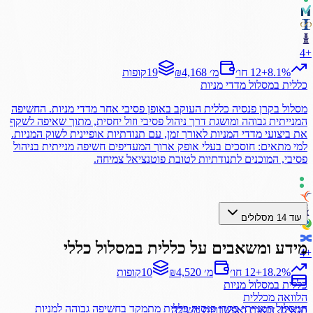
4
+
%
8.1
+
12 חו׳
₪4,168 מ׳
19
קופות
כללית
במסלול
מדדי מניות
מסלול בקרן פנסיה כללית העוקב באופן פסיבי אחר מדדי מניות. החשיפה
המנייתית גבוהה ומושגת דרך ניהול פסיבי וזול יחסית, מתוך שאיפה לשקף
את ביצועי מדדי המניות לאורך זמן, עם תנודתיות אופיינית לשוק המניות.
למי מתאים: חוסכים בעלי אופק ארוך המעדיפים חשיפה מנייתית בניהול
פסיבי, המוכנים לתנודתיות לטובת פוטנציאל צמיחה.
עוד 14 מסלולים
מידע ומשאבים על
כללית
במסלול
כללי
4
+
%
18.2
+
12 חו׳
₪4,520 מ׳
10
קופות
כללית
במסלול
מניות
הלוואה מכללית
המסלול המנייתי בקרן פנסיה כללית מתמקד בחשיפה גבוהה למניות
תנאים, זכאות ואפשרויות משיכה