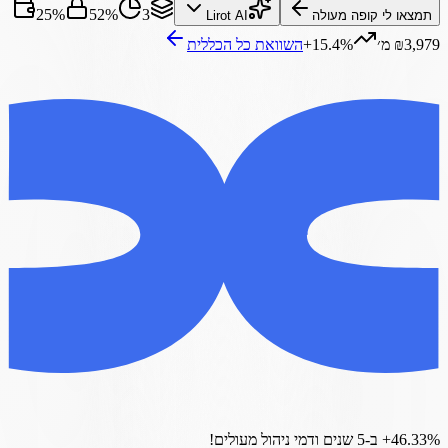
25%
52%
3
תמצאו לי קופה מעולה
Lirot AI
₪3,979 מ׳
+15.4%
השוואת כל ה
כללית
‎+46.33%
ב-5 שנים
ודמי ניהול מעולים!