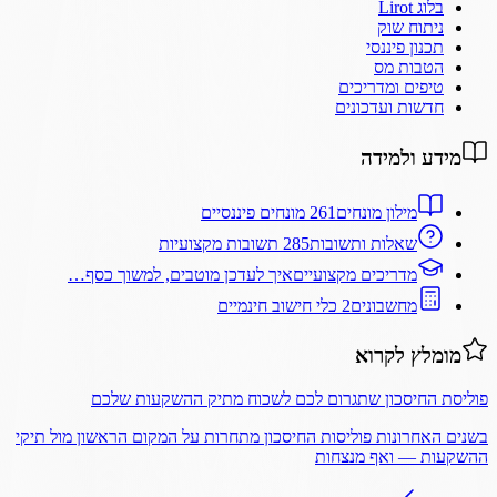
בלוג Lirot
ניתוח שוק
תכנון פיננסי
הטבות מס
טיפים ומדריכים
חדשות ועדכונים
מידע ולמידה
מילון מונחים
261 מונחים פיננסיים
שאלות ותשובות
285 תשובות מקצועיות
מדריכים מקצועיים
איך לעדכן מוטבים, למשוך כסף…
מחשבונים
2 כלי חישוב חינמיים
מומלץ לקרוא
פוליסת החיסכון שתגרום לכם לשכוח מתיק ההשקעות שלכם
בשנים האחרונות פוליסות החיסכון מתחרות על המקום הראשון מול תיקי
ההשקעות — ואף מנצחות