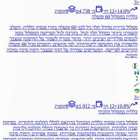
3
+
%
14.6
+
12 חו׳
₪4,738 מ׳
8
קופות
כללית
במסלול
60 ומעלה
מסלול ברירת מחדל תלוי גיל לבני 60 ומעלה בקרן פנסיה כללית, השלב
השמרני ביותר במודל תלוי הגיל. בקרבה לגיל הפרישה המסלול נוטה
לנכסים סולידיים ויציבים יותר, מתוך מטרה לשמור על החיסכון שנצבר
ולהפחית את החשיפה לתנודתיות. למי מתאים: חוסכים מגיל 60 ומעלה
הקרובים לפרישה, המעדיפים שמירה על ההון שנצבר ורמת סיכון נמוכה
יחסית.
3
+
%
10.8
+
12 חו׳
₪1,912 מ׳
8
קופות
כללית
במסלול
הלכתי
מסלול בקרן פנסיה כללית המנוהל בהתאם לכללי ההלכה היהודית, בפיקוח
ועדה הלכתית. ההשקעות נבחרות כך שיעמדו בכללי ההלכה (לרבות
היתר עסקה והימנעות מהשקעות אסורות), במגוון אפיקים ורמות סיכון
בהתאם למדיניות הקרן. למי מתאים: חוסכים המעוניינים שחיסכון הפנסיה