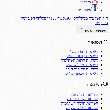
אי.די.אי
אינפיניטי
תיק השקעות מנוהל
תיקון 190
סעיף 125ד
המסלקה הפנסיונית
צרו קשר
תשואות והשוואות
תשואות
תשואות קופות גמל
תשואות קרנות פנסיה
תשואות קרנות השתלמות
תשואות גמל להשקעה
תשואות פוליסות חיסכון
תשואות חיסכון לכל ילד
השוואות
השוואת קופות גמל
השוואת קרנות פנסיה
השוואת קרנות השתלמות
השוואת גמל להשקעה