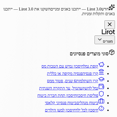
חדש
Lirot 3.0
— ייתכנו באגים זמניים
השקנו את
Lirot 3.0
— ייתכנו
באגים ותקלות זמניות.
מוצרים
סוגי מוצרים פנסיונים
קופת גמל
חיסכון גמיש עם הטבות מס
קרן פנסיה
פנסיה מקיפה או כללית
קרן השתלמות
6 שנים, פטור ממס
גמל להשקעה
נזיל, עד התקרה השנתית
פוליסת חיסכון
חיסכון תחת חברת ביטוח
ביטוח מנהלים
ביטוח פנסיוני קלאסי
חיסכון לכל ילד
חיסכון למען הילדים