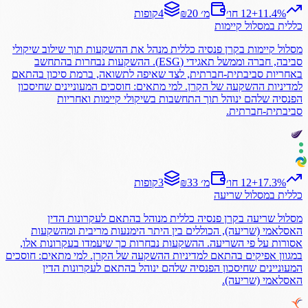
%
11.4
+
12 חו׳
₪20 מ׳
4
קופות
כללית
במסלול
קיימות
מסלול קיימות בקרן פנסיה כללית מנהל את ההשקעות תוך שילוב שיקולי
סביבה, חברה וממשל תאגידי (ESG). ההשקעות נבחרות בהתחשב
באחריות סביבתית-חברתית, לצד שאיפה לתשואה, ברמת סיכון בהתאם
למדיניות ההשקעה של הקרן. למי מתאים: חוסכים המעוניינים שחיסכון
הפנסיה שלהם ינוהל תוך התחשבות בשיקולי קיימות ואחריות
סביבתית-חברתית.
%
17.3
+
12 חו׳
₪33 מ׳
3
קופות
כללית
במסלול
שריעה
מסלול שריעה בקרן פנסיה כללית מנוהל בהתאם לעקרונות הדין
האסלאמי (שריעה), הכוללים בין היתר הימנעות מריבית ומהשקעות
אסורות על פי השריעה. ההשקעות נבחרות כך שיעמדו בעקרונות אלו,
במגוון אפיקים בהתאם למדיניות ההשקעה של הקרן. למי מתאים: חוסכים
המעוניינים שחיסכון הפנסיה שלהם ינוהל בהתאם לעקרונות הדין
האסלאמי (שריעה).