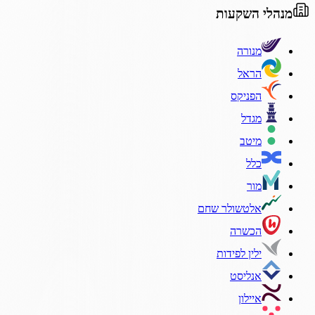
מנהלי השקעות
מנורה
הראל
הפניקס
מגדל
מיטב
כלל
מור
אלטשולר שחם
הכשרה
ילין לפידות
אנליסט
איילון