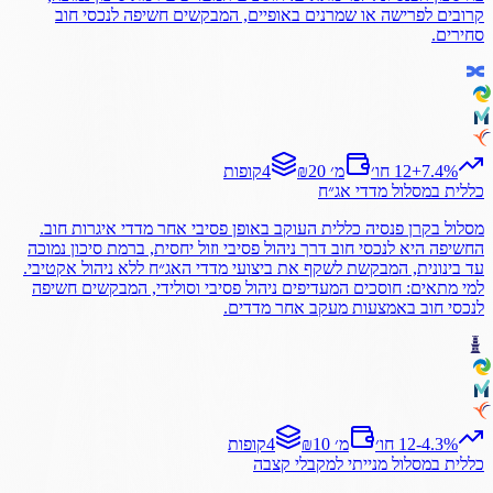
קרובים לפרישה או שמרנים באופיים, המבקשים חשיפה לנכסי חוב
סחירים.
%
7.4
+
12 חו׳
₪20 מ׳
4
קופות
כללית
במסלול
מדדי אג״ח
מסלול בקרן פנסיה כללית העוקב באופן פסיבי אחר מדדי איגרות חוב.
החשיפה היא לנכסי חוב דרך ניהול פסיבי וזול יחסית, ברמת סיכון נמוכה
עד בינונית, המבקשת לשקף את ביצועי מדדי האג״ח ללא ניהול אקטיבי.
למי מתאים: חוסכים המעדיפים ניהול פסיבי וסולידי, המבקשים חשיפה
לנכסי חוב באמצעות מעקב אחר מדדים.
%
-4.3
12 חו׳
₪10 מ׳
4
קופות
כללית
במסלול
מנייתי למקבלי קצבה