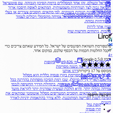
בישראל ובעולם. זהו אחד המסלולים ברמת הסיכון הגבוהה, עם פוטנציאל
תשואה גבוה לצד תנודתיות משמעותית, המתאים לאופק חיסכון ארוך
מילון מונחים
שמאפשר ספיגת תנודות בשווקים. למי מתאים: חוסכים צעירים או בעלי
מונחים והגדרות בתחום הכללית
אופק ארוך, המבקשים פוטנציאל צמיחה מקסימלי ויכולים לעמוד
בתנודתיות גבוהה.
מגזין אתר לירות
כתבות, ניתוחים וחדשות שוק
פלטפורמת השוואת הפיננסים של ישראל. כל המידע שאתם צריכים כדי
לקבל החלטות חכמות על הכסף שלכם, במקום אחד.
4
+
דירוג
5.0
ב-Google
%
25.0
+
12 חו׳
₪9,826 מ׳
9
קופות
כללית
במסלול
פרישה בשנה מסויימת
מבוסס על
17
ביקורות
דרגו אותנו
מסלול פרישה בשנה מסויימת בקרן פנסיה כללית הוא מסלול
מותאם-תאריך (לייף-סייקל), שבו רמת הסיכון מופחתת בהדרגה ככל
שמתקרבים לשנת הפרישה הנבחרת. בתחילת הדרך החשיפה לנכסי
יש לכם הצעה לאתר?
כתבו לנו
צמיחה גבוהה יותר, והיא הולכת ונעשית שמרנית יותר לקראת מועד
הפרישה. למי מתאים: חוסכים המעדיפים מסלול אוטומטי שמתאים את
השקעה וחיסכון
הסיכון לשנת הפרישה המתוכננת, ללא צורך בהתאמות ידניות לאורך
השנים.
קופת גמל
קרן פנסיה