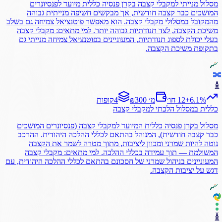
מסלול מנייתי למקבלי קצבה בקרן פנסיה כללית מיועד לפנסיונרים
המושכים כבר קצבה חודשית, אך מבקשים חשיפה מנייתית גבוהה
מהמקובל במסלולי מקבלי קצבה. הוא מאפשר פוטנציאל צמיחה גם בשלב
משיכת הקצבה, לצד תנודתיות גבוהה יותר. למי מתאים: מקבלי קצבה
בעלי יכולת לספוג תנודתיות, המעוניינים בפוטנציאל צמיחה מנייתי גם
בתקופת משיכת הקצבה.
%
6.1
+
12 חו׳
₪300 מ׳
4
קופות
כללית
במסלול
הלכתי למקבלי קצבה
מסלול בקרן פנסיה כללית המיועד למקבלי קצבה (פנסיונרים המושכים
כבר קצבה חודשית), המנוהל בהתאם לכללי ההלכה היהודית. ההרכב
נוטה להיות שמרני ומכוון ליציבות, מתוך מטרה לשמר את הקצבה
המשולמת — תוך עמידה בכללי ההלכה. למי מתאים: מקבלי קצבה
המעוניינים בניהול שמרני של חסכונם בהתאם לכללי ההלכה היהודית, עם
דגש על יציבות הקצבה.