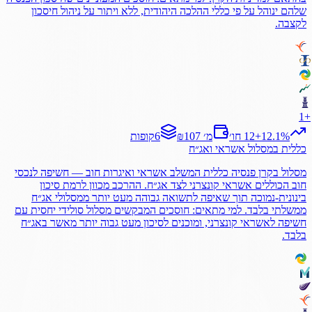
שלהם ינוהל על פי כללי ההלכה היהודית, ללא ויתור על ניהול חיסכון
לקצבה.
1
+
%
12.1
+
12 חו׳
₪107 מ׳
6
קופות
כללית
במסלול
אשראי ואג״ח
מסלול בקרן פנסיה כללית המשלב אשראי ואיגרות חוב — חשיפה לנכסי
חוב הכוללים אשראי קונצרני לצד אג״ח. ההרכב מכוון לרמת סיכון
בינונית-נמוכה תוך שאיפה לתשואה גבוהה מעט יותר ממסלולי אג״ח
ממשלתי בלבד. למי מתאים: חוסכים המבקשים מסלול סולידי יחסית עם
חשיפה לאשראי קונצרני, ומוכנים לסיכון מעט גבוה יותר מאשר באג״ח
בלבד.