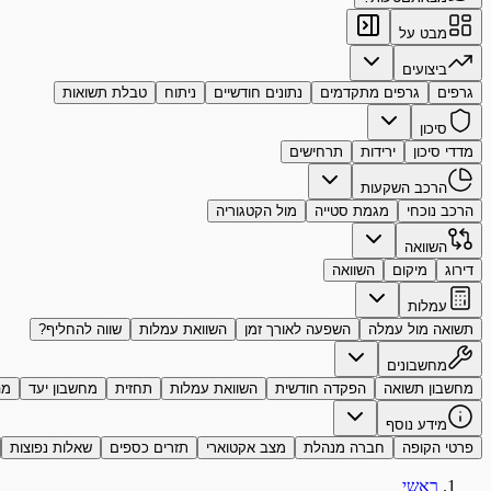
מבט על
ביצועים
גרפים
גרפים מתקדמים
נתונים חודשיים
ניתוח
טבלת תשואות
סיכון
מדדי סיכון
ירידות
תרחישים
הרכב השקעות
הרכב נוכחי
מגמת סטייה
מול הקטגוריה
השוואה
דירוג
מיקום
השוואה
עמלות
תשואה מול עמלה
השפעה לאורך זמן
השוואת עמלות
שווה להחליף?
מחשבונים
מחשבון תשואה
הפקדה חודשית
השוואת עמלות
תחזית
מחשבון יעד
מה
מידע נוסף
פרטי הקופה
חברה מנהלת
מצב אקטוארי
תזרים כספים
שאלות נפוצות
ראשי