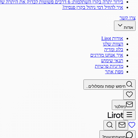
בירור יתרה בקרן השתלמות: 6 דרכים פשוטות לבדוק את היתרה שלך
איך להוזיל דמי ניהול בקרן פנסיה?
צרו קשר
אודות
אודות Lirot
הצוות שלנו
בלוג ומדיה
איך אנחנו מדרגים
תנאי שימוש
מדיניות פרטיות
מפת אתר
חיפוש קופות ומסלולים..
ניוזלטר
מצאתם
טעות?