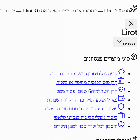
חדש
Lirot 3.0
— ייתכנו באגים זמניים
השקנו את
Lirot 3.0
— ייתכנו בא
מוצרים
סוגי מוצרים פנסיונים
קופת גמל
חיסכון גמיש עם הטבות מס
קרן פנסיה
פנסיה מקיפה או כללית
קרן השתלמות
6 שנים, פטור ממס
גמל להשקעה
נזיל, עד התקרה השנתית
פוליסת חיסכון
חיסכון תחת חברת ביטוח
ביטוח מנהלים
ביטוח פנסיוני קלאסי
חיסכון לכל ילד
חיסכון למען הילדים