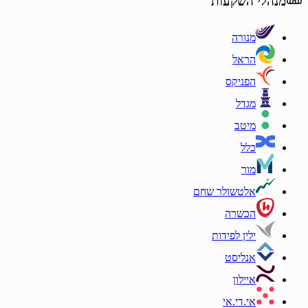
מנהלי השקעות
מנורה
הראל
הפניקס
מגדל
מיטב
כלל
מור
אלטשולר שחם
הכשרה
ילין לפידות
אנליסט
איילון
אי.די.אי