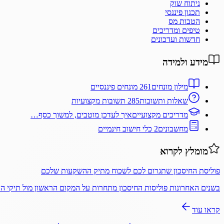
ניתוח שוק
תכנון פיננסי
הטבות מס
טיפים ומדריכים
חדשות ועדכונים
מידע ולמידה
מילון מונחים
261 מונחים פיננסיים
שאלות ותשובות
285 תשובות מקצועיות
מדריכים מקצועיים
איך לעדכן מוטבים, למשוך כסף…
מחשבונים
2 כלי חישוב חינמיים
מומלץ לקרוא
פוליסת החיסכון שתגרום לכם לשכוח מתיק ההשקעות שלכם
בשנים האחרונות פוליסות החיסכון מתחרות על המקום הראשון מול תיקי 
קראו עוד