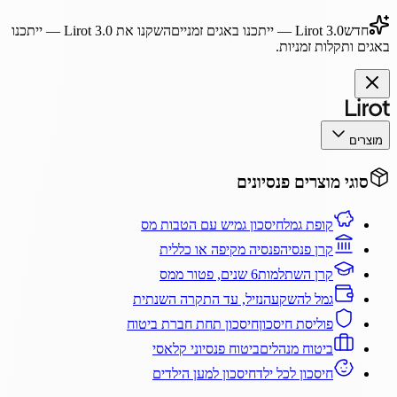
חדש
Lirot 3.0
— ייתכנו באגים זמניים
השקנו את
Lirot 3.0
— ייתכנו
באגים ותקלות זמניות.
מוצרים
סוגי מוצרים פנסיונים
קופת גמל
חיסכון גמיש עם הטבות מס
קרן פנסיה
פנסיה מקיפה או כללית
קרן השתלמות
6 שנים, פטור ממס
גמל להשקעה
נזיל, עד התקרה השנתית
פוליסת חיסכון
חיסכון תחת חברת ביטוח
ביטוח מנהלים
ביטוח פנסיוני קלאסי
חיסכון לכל ילד
חיסכון למען הילדים