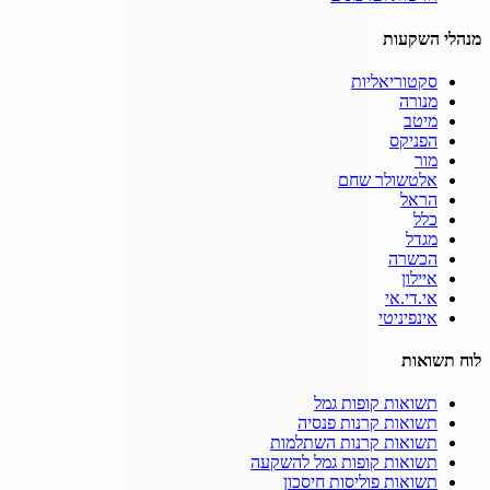
מנהלי השקעות
סקטוריאליות
מנורה
מיטב
הפניקס
מור
אלטשולר שחם
הראל
כלל
מגדל
הכשרה
איילון
אי.די.אי
אינפיניטי
לוח תשואות
תשואות קופות גמל
תשואות קרנות פנסיה
תשואות קרנות השתלמות
תשואות קופות גמל להשקעה
תשואות פוליסות חיסכון