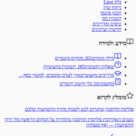
בלוג Lirot
ניתוח שוק
תכנון פיננסי
הטבות מס
טיפים ומדריכים
חדשות ועדכונים
מידע ולמידה
מילון מונחים
261 מונחים פיננסיים
שאלות ותשובות
285 תשובות מקצועיות
מדריכים מקצועיים
איך לעדכן מוטבים, למשוך כסף…
מחשבונים
2 כלי חישוב חינמיים
מומלץ לקרוא
פוליסת החיסכון שתגרום לכם לשכוח מתיק ההשקעות שלכם
בשנים האחרונות פוליסות החיסכון מתחרות על המקום הראשון מול תיקי
ההשקעות — ואף מנצחות