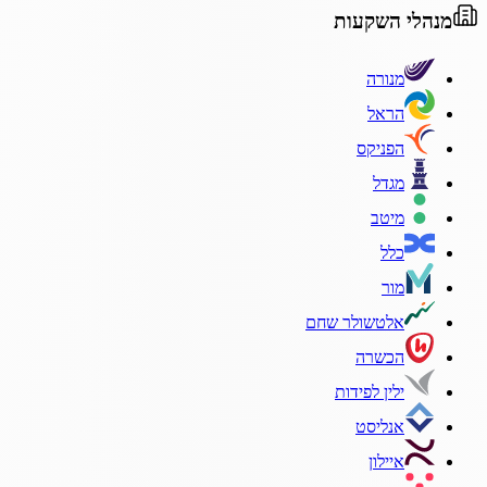
מנהלי השקעות
מנורה
הראל
הפניקס
מגדל
מיטב
כלל
מור
אלטשולר שחם
הכשרה
ילין לפידות
אנליסט
איילון