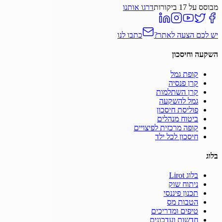
מבוסס על
17
ביקורות
דרגו אותנו
יש לכם הצעה לאתר?
כתבו לנו
השקעה וחיסכון
קופת גמל
קרן פנסיה
קרן השתלמות
גמל להשקעה
פוליסת חיסכון
ביטוח מנהלים
קופה מרכזית לפיצויים
חיסכון לכל ילד
בלוג
בלוג Lirot
ניתוח שוק
תכנון פיננסי
הטבות מס
טיפים ומדריכים
חדשות ועדכונים