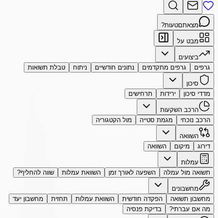
מצאתם
טעות?
מבט על
ביצועים
גרפים
גרפים מתקדמים
נתונים חודשיים
ניתוח
טבלת תשואות
סיכון
מדדי סיכון
ירידות
תרחישים
הרכב השקעות
הרכב נוכחי
מגמת סטייה
מול הקטגוריה
השוואה
דירוג
מיקום
השוואה
עמלות
תשואה מול עמלה
השפעה לאורך זמן
השוואת עמלות
שווה להחליף?
מחשבונים
מחשבון תשואה
הפקדה חודשית
השוואת עמלות
תחזית
מחשבון יעד
מה אם עברתי?
בדיקת פנסיה