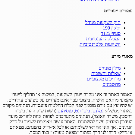
עמודים ייעודיים
תיק השקעות מנוהל
תיקון 190
סעיף 125ד
המסלקה הפנסיונית
השקעות אלטרנטיביות
מאגרי מידע
מילון מונחים
שאלות ותשובות
מדריכים מקצועיים
מחשבונים
האמור באתר זה אינו מהווה ייעוץ השקעות, המלצה או תחליף לייעוץ
מקצועי מותאם אישית.
ביצועי עבר אינם מעידים על ביצועים עתידיים.
יש להיוועץ עם גורם מוסמך לפני קבלת החלטות פיננסיות.
הנתונים מקורם
באתרי ממשלה:
גמלנט
,
ביטוחנט
,
פנסיהנט
(רשות שוק ההון, ביטוח
וחיסכון, משרד האוצר).
הנתונים מתעדכנים לפחות אחת לחודש; מועד
העדכון המדויק עשוי להשתנות.
האתר עושה מאמצים לשמור על דיוק
הנתונים, אך אינו אחראי לשלמותם או לכל אי-דיוק בהצגתם.
מצאתם
אי-דיוק? דווחו לנו דרך כפתור "מצאת טעות?" בצד המסך.