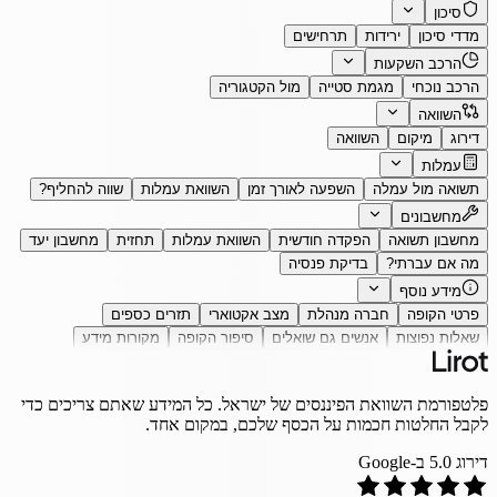
סיכון
מדדי סיכון
ירידות
תרחישים
הרכב השקעות
הרכב נוכחי
מגמת סטייה
מול הקטגוריה
השוואה
דירוג
מיקום
השוואה
עמלות
תשואה מול עמלה
השפעה לאורך זמן
השוואת עמלות
שווה להחליף?
מחשבונים
מחשבון תשואה
הפקדה חודשית
השוואת עמלות
תחזית
מחשבון יעד
מה אם עברתי?
בדיקת פנסיה
מידע נוסף
פרטי הקופה
חברה מנהלת
מצב אקטוארי
תזרים כספים
שאלות נפוצות
אנשים גם שואלים
סיפור הקופה
מקורות מידע
פלטפורמת השוואת הפיננסים של ישראל. כל המידע שאתם צריכים כדי
לקבל החלטות חכמות על הכסף שלכם, במקום אחד.
דירוג
5.0
ב-Google