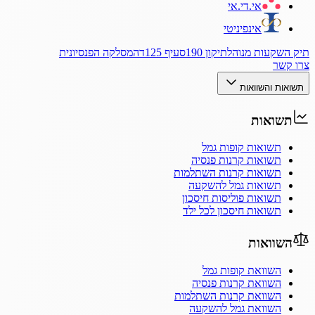
אי.די.אי
אינפיניטי
תיק השקעות מנוהל
תיקון 190
סעיף 125ד
המסלקה הפנסיונית
צרו קשר
תשואות והשוואות
תשואות
תשואות קופות גמל
תשואות קרנות פנסיה
תשואות קרנות השתלמות
תשואות גמל להשקעה
תשואות פוליסות חיסכון
תשואות חיסכון לכל ילד
השוואות
השוואת קופות גמל
השוואת קרנות פנסיה
השוואת קרנות השתלמות
השוואת גמל להשקעה