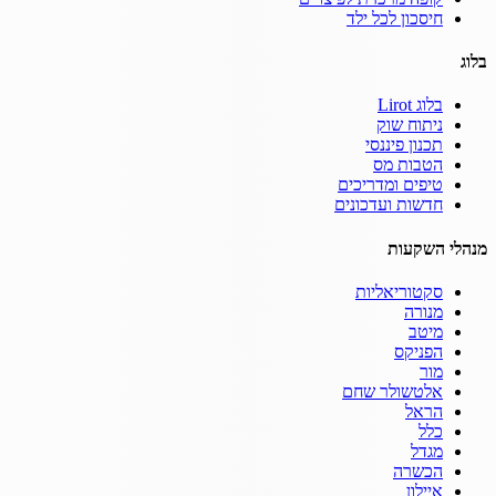
חיסכון לכל ילד
בלוג
בלוג Lirot
ניתוח שוק
תכנון פיננסי
הטבות מס
טיפים ומדריכים
חדשות ועדכונים
מנהלי השקעות
סקטוריאליות
מנורה
מיטב
הפניקס
מור
אלטשולר שחם
הראל
כלל
מגדל
הכשרה
איילון