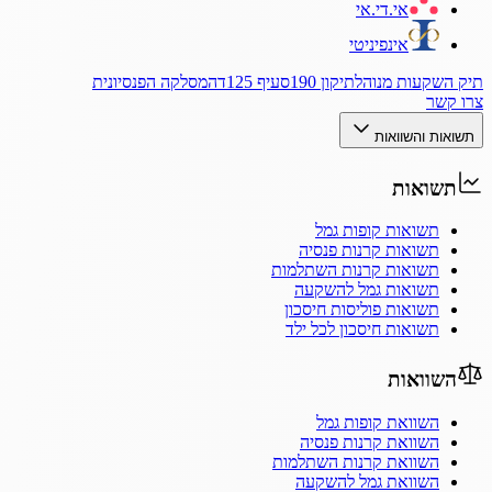
אי.די.אי
אינפיניטי
תיק השקעות מנוהל
תיקון 190
סעיף 125ד
המסלקה הפנסיונית
צרו קשר
תשואות והשוואות
תשואות
תשואות קופות גמל
תשואות קרנות פנסיה
תשואות קרנות השתלמות
תשואות גמל להשקעה
תשואות פוליסות חיסכון
תשואות חיסכון לכל ילד
השוואות
השוואת קופות גמל
השוואת קרנות פנסיה
השוואת קרנות השתלמות
השוואת גמל להשקעה