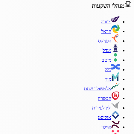
מנהלי השקעות
מנורה
הראל
הפניקס
מגדל
מיטב
כלל
מור
אלטשולר שחם
הכשרה
ילין לפידות
אנליסט
איילון