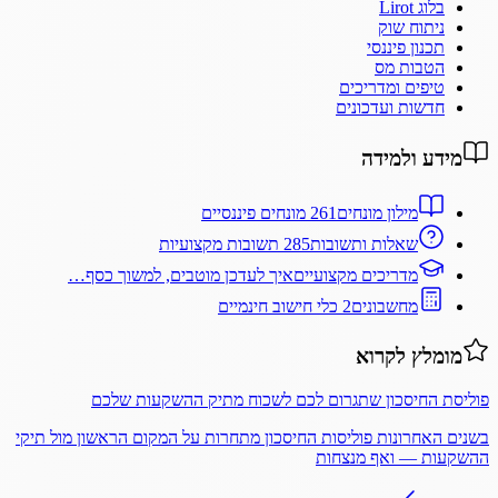
בלוג Lirot
ניתוח שוק
תכנון פיננסי
הטבות מס
טיפים ומדריכים
חדשות ועדכונים
מידע ולמידה
מילון מונחים
261 מונחים פיננסיים
שאלות ותשובות
285 תשובות מקצועיות
מדריכים מקצועיים
איך לעדכן מוטבים, למשוך כסף…
מחשבונים
2 כלי חישוב חינמיים
מומלץ לקרוא
פוליסת החיסכון שתגרום לכם לשכוח מתיק ההשקעות שלכם
בשנים האחרונות פוליסות החיסכון מתחרות על המקום הראשון מול תיקי
ההשקעות — ואף מנצחות