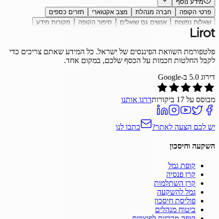
מידע נוסף
פרטי הקופה
חברה מנהלת
מצב אקטוארי
תזרים כספים
שאלות נפוצות
אנשים גם שואלים
סיפור הקופה
מקורות מידע
פלטפורמת השוואת הפיננסים של ישראל. כל המידע שאתם צריכים כדי
לקבל החלטות חכמות על הכסף שלכם, במקום אחד.
דירוג
5.0
ב-Google
מבוסס על
17
ביקורות
דרגו אותנו
יש לכם הצעה לאתר?
כתבו לנו
השקעה וחיסכון
קופת גמל
קרן פנסיה
קרן השתלמות
גמל להשקעה
פוליסת חיסכון
ביטוח מנהלים
קופה מרכזית לפיצויים