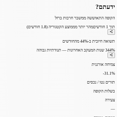
ידעתם?
הקופה התאוששה ממשבר חרבות ברזל
תוך 1 חודשים
מהר יותר מממוצע הקטגוריה (1.8 חודשים)
תשואה חיובית ב-44% מהחודשים
44%
3 שנות המעקב האחרונות — תנודתיות גבוהה
צמיחה אורגנית
-31.1
%
תזרים נטו / נכסים
בשלות הקופה
צעירה
—