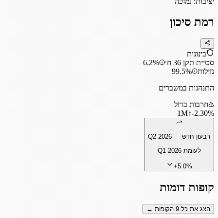
יציבות:
נמוכה
רמת סיכון
בינונית
סטיית תקן 36 ח׳
6.2%
נזילות
99.5%
התנהגות במשברים
חרבות ברזל
1
M
↑
‎-2.30%
רבעון חדש —
Q2 2026
לעומת
Q1 2026
+
5.0
%
קופות דומות
הצג את כל
9
הקופות ←