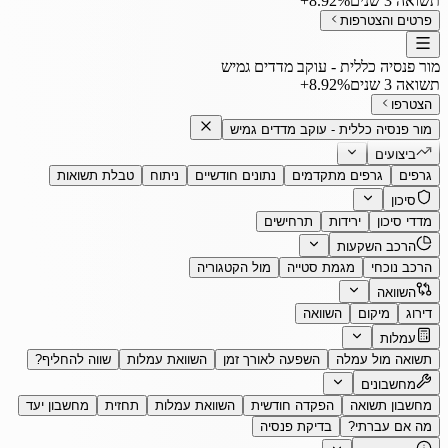
תשואה 3 שנים
‎+8.92%
פרטים והצטרפות
מור פנסיה כללית - עוקב מדדים גמיש
תשואה 3 שנים
‎+8.92%
הצטרפו
מור פנסיה כללית - עוקב מדדים גמיש
ביצועים
גרפים
גרפים מתקדמים
נתונים חודשיים
ניתוח
טבלת תשואות
סיכון
מדדי סיכון
ירידות
תרחישים
הרכב השקעות
הרכב נוכחי
מגמת סטייה
מול הקטגוריה
השוואה
דירוג
מיקום
השוואה
עמלות
תשואה מול עמלה
השפעה לאורך זמן
השוואת עמלות
שווה להחליף?
מחשבונים
מחשבון תשואה
הפקדה חודשית
השוואת עמלות
תחזית
מחשבון יעד
מה אם עברתי?
בדיקת פנסיה