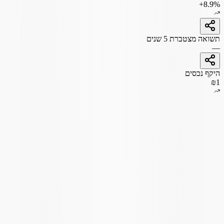
+8.9%
תשואה מצטברת 5 שנים
—
היקף נכסים
₪1