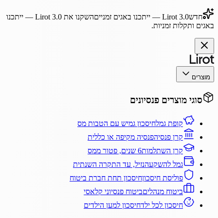
חדש
Lirot 3.0
— ייתכנו באגים זמניים
השקנו את
Lirot 3.0
— ייתכנו
באגים ותקלות זמניות.
מוצרים
סוגי מוצרים פנסיונים
קופת גמל
חיסכון גמיש עם הטבות מס
קרן פנסיה
פנסיה מקיפה או כללית
קרן השתלמות
6 שנים, פטור ממס
גמל להשקעה
נזיל, עד התקרה השנתית
פוליסת חיסכון
חיסכון תחת חברת ביטוח
ביטוח מנהלים
ביטוח פנסיוני קלאסי
חיסכון לכל ילד
חיסכון למען הילדים