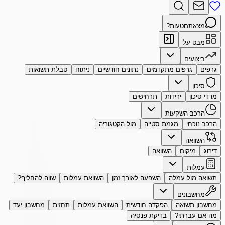
מצאתם
טעות?
מבט על
ביצועים
גרפים
גרפים מתקדמים
נתונים חודשיים
ניתוח
טבלת תשואות
סיכון
מדדי סיכון
ירידות
תרחישים
הרכב השקעות
הרכב נוכחי
מגמת סטייה
מול הקטגוריה
השוואה
דירוג
מיקום
השוואה
עמלות
תשואה מול עמלה
השפעה לאורך זמן
השוואת עמלות
שווה להחליף?
מחשבונים
מחשבון תשואה
הפקדה חודשית
השוואת עמלות
תחזית
מחשבון יעד
מה אם עברתי?
בדיקת פנסיה