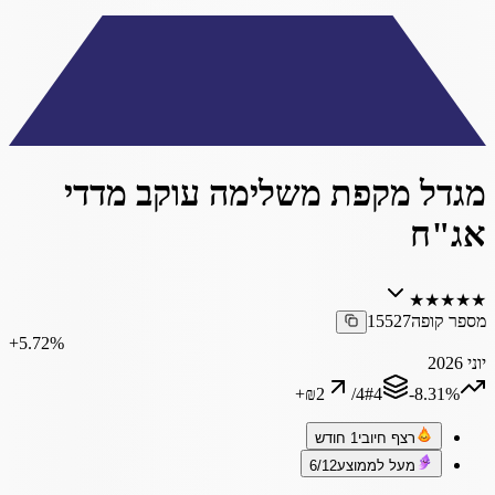
מגדל מקפת משלימה עוקב מדדי
אג"ח
★
★
★
★
★
מספר קופה
15527
‎+5.72%
יוני 2026
+
₪2
/
4
#
4
‎-8.31%
רצף חיובי
1 חודש
מעל לממוצע
6/12