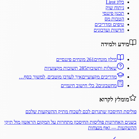
בלוג Lirot
ניתוח שוק
תכנון פיננסי
הטבות מס
טיפים ומדריכים
חדשות ועדכונים
מידע ולמידה
מילון מונחים
261 מונחים פיננסיים
שאלות ותשובות
285 תשובות מקצועיות
מדריכים מקצועיים
איך לעדכן מוטבים, למשוך כסף…
מחשבונים
2 כלי חישוב חינמיים
מומלץ לקרוא
פוליסת החיסכון שתגרום לכם לשכוח מתיק ההשקעות שלכם
בשנים האחרונות פוליסות החיסכון מתחרות על המקום הראשון מול תיקי
ההשקעות — ואף מנצחות