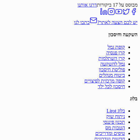
מבוסס על
17
ביקורות
דרגו אותנו
יש לכם הצעה לאתר?
כתבו לנו
השקעה וחיסכון
קופת גמל
קרן פנסיה
קרן השתלמות
גמל להשקעה
פוליסת חיסכון
ביטוח מנהלים
קופה מרכזית לפיצויים
חיסכון לכל ילד
בלוג
בלוג Lirot
ניתוח שוק
תכנון פיננסי
הטבות מס
טיפים ומדריכים
חדשות ועדכונים