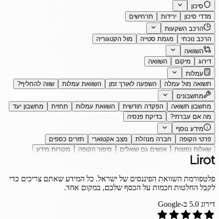
סיכון
מדדי סיכון
ירידות
תרחישים
הרכב השקעות
הרכב נוכחי
מגמת סטייה
מול הקטגוריה
השוואה
דירוג
מיקום
השוואה
עמלות
תשואה מול עמלה
השפעה לאורך זמן
השוואת עמלות
שווה להחליף?
מחשבונים
מחשבון תשואה
הפקדה חודשית
השוואת עמלות
תחזית
מחשבון יעד
מה אם עברתי?
בדיקת פנסיה
מידע נוסף
פרטי הקופה
חברה מנהלת
מצב אקטוארי
תזרים כספים
שאלות נפוצות
אנשים גם שואלים
סיפור הקופה
מקורות מידע
פלטפורמת השוואת הפיננסים של ישראל. כל המידע שאתם צריכים כדי
לקבל החלטות חכמות על הכסף שלכם, במקום אחד.
דירוג
5.0
ב-Google