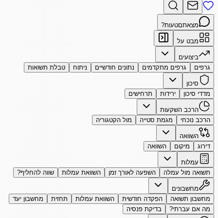
מצאתם
טעות?
מבט על
ביצועים
גרפים
גרפים מתקדמים
נתונים חודשיים
ניתוח
טבלת תשואות
סיכון
מדדי סיכון
ירידות
תרחישים
הרכב השקעות
הרכב נוכחי
מגמת סטייה
מול הקטגוריה
השוואה
דירוג
מיקום
השוואה
עמלות
תשואה מול עמלה
השפעה לאורך זמן
השוואת עמלות
שווה להחליף?
מחשבונים
מחשבון תשואה
הפקדה חודשית
השוואת עמלות
תחזית
מחשבון יעד
מה אם עברתי?
בדיקת פנסיה