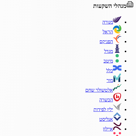
מנהלי השקעות
מנורה
הראל
הפניקס
מגדל
מיטב
כלל
מור
אלטשולר שחם
הכשרה
ילין לפידות
אנליסט
איילון