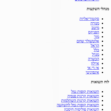
מנהלי השקעות
סקטוריאליות
מנורה
מיטב
הפניקס
מור
אלטשולר שחם
הראל
כלל
מגדל
הכשרה
איילון
אי.די.אי
אינפיניטי
לוח תשואות
תשואות קופות גמל
תשואות קרנות פנסיה
תשואות קרנות השתלמות
תשואות קופות גמל להשקעה
תשואות פוליסות חיסכון