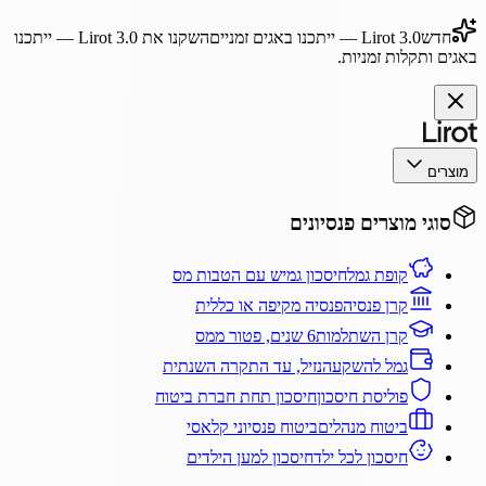
חדש
Lirot 3.0
— ייתכנו באגים זמניים
השקנו את
Lirot 3.0
— ייתכנו
באגים ותקלות זמניות.
מוצרים
סוגי מוצרים פנסיונים
קופת גמל
חיסכון גמיש עם הטבות מס
קרן פנסיה
פנסיה מקיפה או כללית
קרן השתלמות
6 שנים, פטור ממס
גמל להשקעה
נזיל, עד התקרה השנתית
פוליסת חיסכון
חיסכון תחת חברת ביטוח
ביטוח מנהלים
ביטוח פנסיוני קלאסי
חיסכון לכל ילד
חיסכון למען הילדים