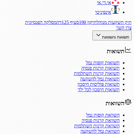
אי.די.אי
אינפיניטי
תיק השקעות מנוהל
תיקון 190
סעיף 125ד
המסלקה הפנסיונית
צרו קשר
תשואות והשוואות
תשואות
תשואות קופות גמל
תשואות קרנות פנסיה
תשואות קרנות השתלמות
תשואות גמל להשקעה
תשואות פוליסות חיסכון
תשואות חיסכון לכל ילד
השוואות
השוואת קופות גמל
השוואת קרנות פנסיה
השוואת קרנות השתלמות
השוואת גמל להשקעה