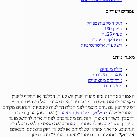
עמודים ייעודיים
תיק השקעות מנוהל
תיקון 190
סעיף 125ד
המסלקה הפנסיונית
השקעות אלטרנטיביות
מאגרי מידע
מילון מונחים
שאלות ותשובות
מדריכים מקצועיים
מחשבונים
האמור באתר זה אינו מהווה ייעוץ השקעות, המלצה או תחליף לייעוץ
מקצועי מותאם אישית.
ביצועי עבר אינם מעידים על ביצועים עתידיים.
יש להיוועץ עם גורם מוסמך לפני קבלת החלטות פיננסיות.
הנתונים מקורם
באתרי ממשלה:
גמלנט
,
ביטוחנט
,
פנסיהנט
(רשות שוק ההון, ביטוח
וחיסכון, משרד האוצר).
הנתונים מתעדכנים לפחות אחת לחודש; מועד
העדכון המדויק עשוי להשתנות.
האתר עושה מאמצים לשמור על דיוק
הנתונים, אך אינו אחראי לשלמותם או לכל אי-דיוק בהצגתם.
מצאתם
אי-דיוק? דווחו לנו דרך כפתור "מצאת טעות?" בצד המסך.