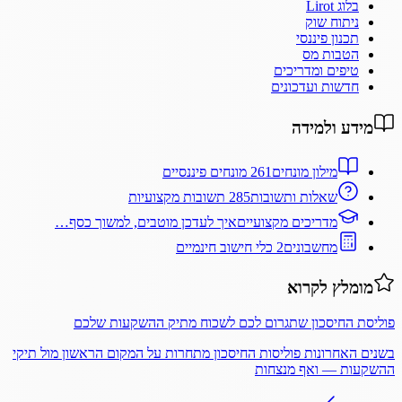
בלוג Lirot
ניתוח שוק
תכנון פיננסי
הטבות מס
טיפים ומדריכים
חדשות ועדכונים
מידע ולמידה
מילון מונחים
261 מונחים פיננסיים
שאלות ותשובות
285 תשובות מקצועיות
מדריכים מקצועיים
איך לעדכן מוטבים, למשוך כסף…
מחשבונים
2 כלי חישוב חינמיים
מומלץ לקרוא
פוליסת החיסכון שתגרום לכם לשכוח מתיק ההשקעות שלכם
בשנים האחרונות פוליסות החיסכון מתחרות על המקום הראשון מול תיקי
ההשקעות — ואף מנצחות