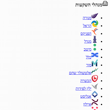
מנהלי השקעות
מנורה
הראל
הפניקס
מגדל
מיטב
כלל
מור
אלטשולר שחם
הכשרה
ילין לפידות
אנליסט
איילון