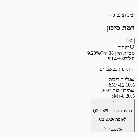
—
יציבות:
נמוכה
רמת סיכון
בינונית
סטיית תקן 36 ח׳
9.28%
נזילות
99.4%
התנהגות במשברים
עליית ריבית
6
M
↑
‎-12.10%
תיקון שוק 2024
5
M
↑
‎-8.20%
רבעון חדש —
Q2 2026
לעומת
Q1 2026
+
15.2
%