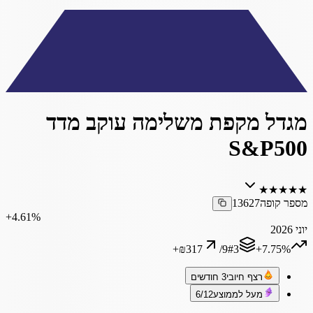
מגדל מקפת משלימה עוקב מדד
S&P500
★
★
★
★
★
מספר קופה
13627
‎+4.61%
יוני 2026
+
₪317
/
9
#
3
‎+7.75%
רצף חיובי
3 חודשים
מעל לממוצע
6/12