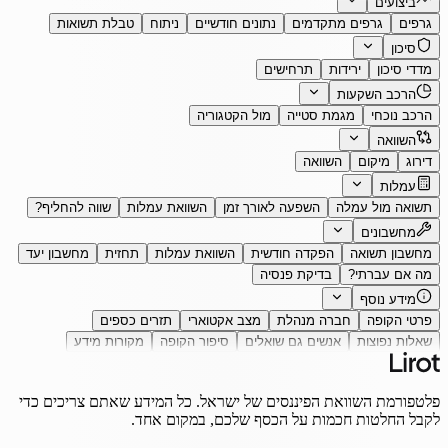
ביצועים
גרפים
גרפים מתקדמים
נתונים חודשיים
ניתוח
טבלת תשואות
סיכון
מדדי סיכון
ירידות
תרחישים
הרכב השקעות
הרכב נוכחי
מגמת סטייה
מול הקטגוריה
השוואה
דירוג
מיקום
השוואה
עמלות
תשואה מול עמלה
השפעה לאורך זמן
השוואת עמלות
שווה להחליף?
מחשבונים
מחשבון תשואה
הפקדה חודשית
השוואת עמלות
תחזית
מחשבון יעד
מה אם עברתי?
בדיקת פנסיה
מידע נוסף
פרטי הקופה
חברה מנהלת
מצב אקטוארי
תזרים כספים
שאלות נפוצות
אנשים גם שואלים
סיפור הקופה
מקורות מידע
פלטפורמת השוואת הפיננסים של ישראל. כל המידע שאתם צריכים כדי
לקבל החלטות חכמות על הכסף שלכם, במקום אחד.