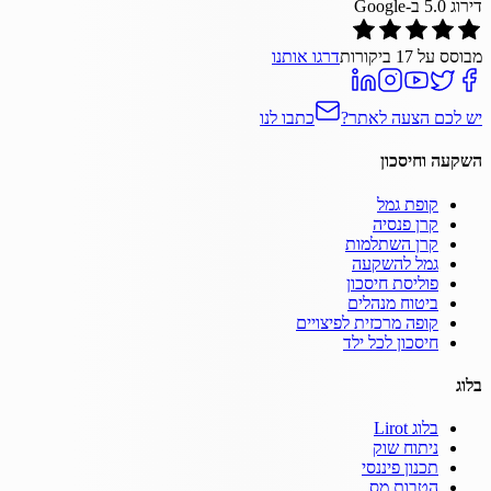
דירוג
5.0
ב-Google
מבוסס על
17
ביקורות
דרגו אותנו
יש לכם הצעה לאתר?
כתבו לנו
השקעה וחיסכון
קופת גמל
קרן פנסיה
קרן השתלמות
גמל להשקעה
פוליסת חיסכון
ביטוח מנהלים
קופה מרכזית לפיצויים
חיסכון לכל ילד
בלוג
בלוג Lirot
ניתוח שוק
תכנון פיננסי
הטבות מס