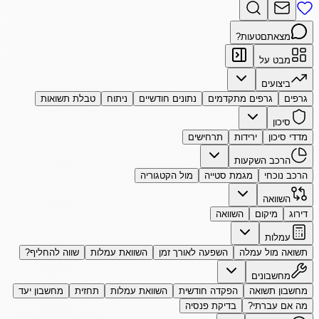
מצאתם
טעות?
מבט על
ביצועים
גרפים
גרפים מתקדמים
נתונים חודשיים
ניתוח
טבלת תשואות
סיכון
מדדי סיכון
ירידות
תרחישים
הרכב השקעות
הרכב נוכחי
מגמת סטייה
מול הקטגוריה
השוואה
דירוג
מיקום
השוואה
עמלות
תשואה מול עמלה
השפעה לאורך זמן
השוואת עמלות
שווה להחליף?
מחשבונים
מחשבון תשואה
הפקדה חודשית
השוואת עמלות
תחזית
מחשבון יעד
מה אם עברתי?
בדיקת פנסיה