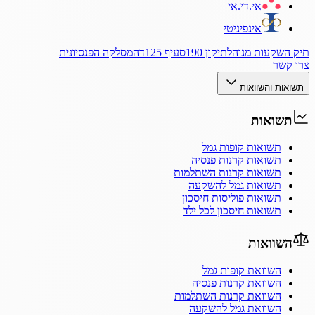
אי.די.אי
אינפיניטי
תיק השקעות מנוהל
תיקון 190
סעיף 125ד
המסלקה הפנסיונית
צרו קשר
תשואות והשוואות
תשואות
תשואות קופות גמל
תשואות קרנות פנסיה
תשואות קרנות השתלמות
תשואות גמל להשקעה
תשואות פוליסות חיסכון
תשואות חיסכון לכל ילד
השוואות
השוואת קופות גמל
השוואת קרנות פנסיה
השוואת קרנות השתלמות
השוואת גמל להשקעה