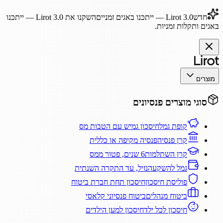
חדש
Lirot 3.0
— ייתכנו באגים זמניים
השקנו את
Lirot 3.0
— ייתכנו
באגים ותקלות זמניות.
מוצרים
סוגי מוצרים פנסיונים
קופת גמל
חיסכון גמיש עם הטבות מס
קרן פנסיה
פנסיה מקיפה או כללית
קרן השתלמות
6 שנים, פטור ממס
גמל להשקעה
נזיל, עד התקרה השנתית
פוליסת חיסכון
חיסכון תחת חברת ביטוח
ביטוח מנהלים
ביטוח פנסיוני קלאסי
חיסכון לכל ילד
חיסכון למען הילדים