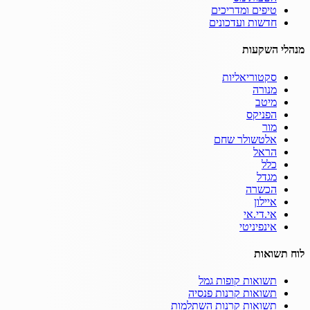
טיפים ומדריכים
חדשות ועדכונים
מנהלי השקעות
סקטוריאליות
מנורה
מיטב
הפניקס
מור
אלטשולר שחם
הראל
כלל
מגדל
הכשרה
איילון
אי.די.אי
אינפיניטי
לוח תשואות
תשואות קופות גמל
תשואות קרנות פנסיה
תשואות קרנות השתלמות