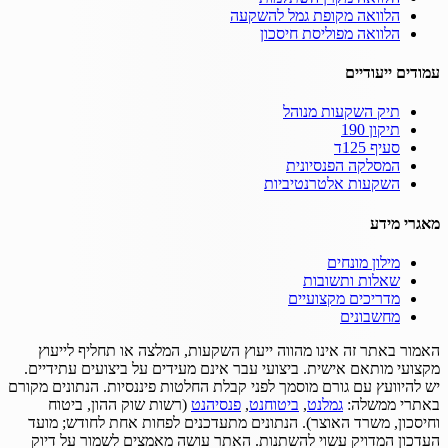
הלוואה מקופת גמל להשקעה
הלוואה מפוליסת חיסכון
עמודים ייעודיים
תיק השקעות מנוהל
תיקון 190
סעיף 125ד
המסלקה הפנסיונית
השקעות אלטרנטיביות
מאגרי מידע
מילון מונחים
שאלות ותשובות
מדריכים מקצועיים
מחשבונים
האמור באתר זה אינו מהווה ייעוץ השקעות, המלצה או תחליף לייעוץ
מקצועי מותאם אישית.
ביצועי עבר אינם מעידים על ביצועים עתידיים.
יש להיוועץ עם גורם מוסמך לפני קבלת החלטות פיננסיות.
הנתונים מקורם
באתרי ממשלה:
גמלנט
,
ביטוחנט
,
פנסיהנט
(רשות שוק ההון, ביטוח
וחיסכון, משרד האוצר).
הנתונים מתעדכנים לפחות אחת לחודש; מועד
העדכון המדויק עשוי להשתנות.
האתר עושה מאמצים לשמור על דיוק