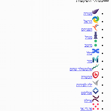
מנהלי השקעות
מנורה
הראל
הפניקס
מגדל
מיטב
כלל
מור
אלטשולר שחם
הכשרה
ילין לפידות
אנליסט
איילון
אי.די.אי