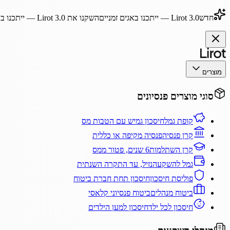
חדש
Lirot 3.0
— ייתכנו באגים זמניים
השקנו את
Lirot 3.0
— ייתכנו בא
מוצרים
סוגי מוצרים פנסיונים
קופת גמל
חיסכון גמיש עם הטבות מס
קרן פנסיה
פנסיה מקיפה או כללית
קרן השתלמות
6 שנים, פטור ממס
גמל להשקעה
נזיל, עד התקרה השנתית
פוליסת חיסכון
חיסכון תחת חברת ביטוח
ביטוח מנהלים
ביטוח פנסיוני קלאסי
חיסכון לכל ילד
חיסכון למען הילדים