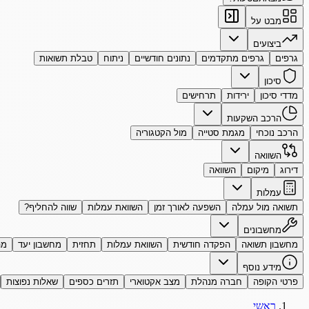
מבט על
ביצועים
גרפים
גרפים מתקדמים
נתונים חודשיים
ניתוח
טבלת תשואות
סיכון
מדדי סיכון
ירידות
תרחישים
הרכב השקעות
הרכב נוכחי
מגמת סטייה
מול הקטגוריה
השוואה
דירוג
מיקום
השוואה
עמלות
תשואה מול עמלה
השפעה לאורך זמן
השוואת עמלות
שווה להחליף?
מחשבונים
מחשבון תשואה
הפקדה חודשית
השוואת עמלות
תחזית
מחשבון יעד
מה
מידע נוסף
פרטי הקופה
חברה מנהלת
מצב אקטוארי
תזרים כספים
שאלות נפוצות
ראשי