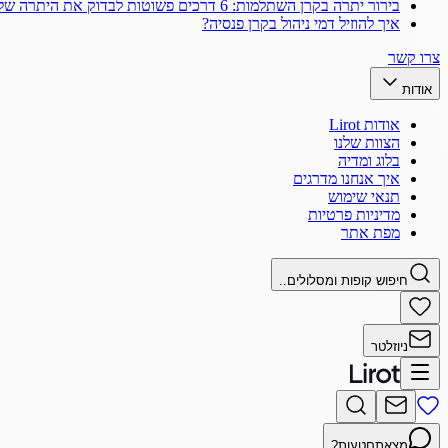
בירור יתרה בקרן השתלמות: 6 דרכים פשוטות לבדוק את היתרה שלך
איך להוזיל דמי ניהול בקרן פנסיה?
צרו קשר
אודות
אודות Lirot
הצוות שלנו
בלוג ומדיה
איך אנחנו מדרגים
תנאי שימוש
מדיניות פרטיות
מפת אתר
חיפוש קופות ומסלולים..
ניוזלטר
מצאתם
טעות?