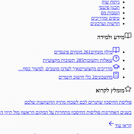
ניתוח שוק
תכנון פיננסי
הטבות מס
טיפים ומדריכים
חדשות ועדכונים
מידע ולמידה
מילון מונחים
261 מונחים פיננסיים
שאלות ותשובות
285 תשובות מקצועיות
מדריכים מקצועיים
איך לעדכן מוטבים, למשוך כסף…
מחשבונים
2 כלי חישוב חינמיים
מומלץ לקרוא
פוליסת החיסכון שתגרום לכם לשכוח מתיק ההשקעות שלכם
בשנים האחרונות פוליסות החיסכון מתחרות על המקום הראשון מול תיקי 
קראו עוד