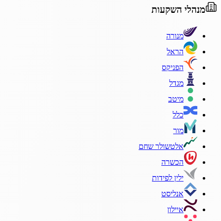
מנהלי השקעות
מנורה
הראל
הפניקס
מגדל
מיטב
כלל
מור
אלטשולר שחם
הכשרה
ילין לפידות
אנליסט
איילון