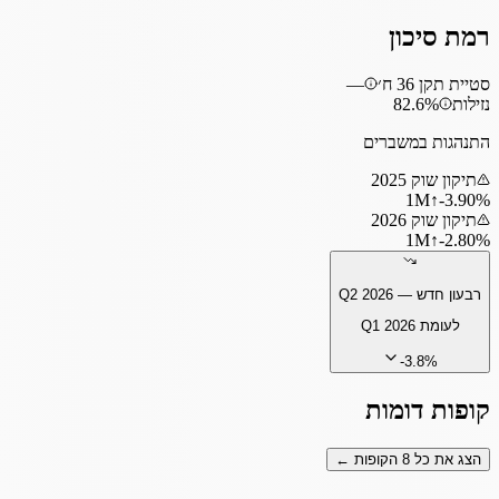
רמת סיכון
סטיית תקן 36 ח׳
—
נזילות
82.6%
התנהגות במשברים
תיקון שוק 2025
1
M
↑
‎-3.90%
תיקון שוק 2026
1
M
↑
‎-2.80%
רבעון חדש —
Q2 2026
לעומת
Q1 2026
-3.8
%
קופות דומות
הצג את כל
8
הקופות ←