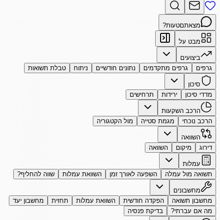
מצאתם
טעות?
מבט על
ביצועים
גרפים
גרפים מתקדמים
נתונים חודשיים
ניתוח
טבלת תשואות
סיכון
מדדי סיכון
ירידות
תרחישים
הרכב השקעות
הרכב נוכחי
מגמת סטייה
מול הקטגוריה
השוואה
דירוג
מיקום
השוואה
עמלות
תשואה מול עמלה
השפעה לאורך זמן
השוואת עמלות
שווה להחליף?
מחשבונים
מחשבון תשואה
הפקדה חודשית
השוואת עמלות
תחזית
מחשבון יעד
מה אם עברתי?
בדיקת פנסיה