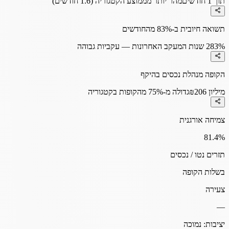
תוך 1 חודשים
מהר יותר מממוצע הקטגוריה (1.6 חודשים)
תשואה חיובית ב-83% מהחודשים
83%
2 שנות המעקב האחרונות — עקביות גבוהה
הקופה מנהלת נכסים בהיקף
₪206 מיליון
גדולה מ-75% מהקופות בקטגוריה
צמיחה אורגנית
81.4
%
תזרים נטו / נכסים
בשלות הקופה
צעירה
—
יציבות:
נמוכה