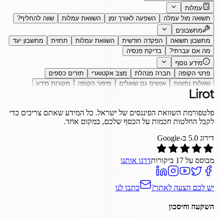
עמלות
תשואה מול עמלה
השפעה לאורך זמן
השוואת עמלות
שווה להחליף?
מחשבונים
מחשבון תשואה
הפקדה חודשית
השוואת עמלות
תחזית
מחשבון יעד
מה אם עברתי?
בדיקת פנסיה
מידע נוסף
פרטי הקופה
חברה מנהלת
מצב אקטוארי
תזרים כספים
שאלות נפוצות
אנשים גם שואלים
סיפור הקופה
מקורות מידע
פלטפורמת השוואת הפיננסים של ישראל. כל המידע שאתם צריכים כדי
לקבל החלטות חכמות על הכסף שלכם, במקום אחד.
דירוג
5.0
ב-Google
מבוסס על
17
ביקורות
דרגו אותנו
יש לכם הצעה לאתר?
כתבו לנו
השקעה וחיסכון