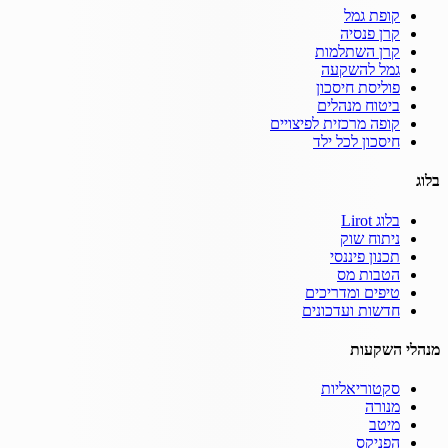
קופת גמל
קרן פנסיה
קרן השתלמות
גמל להשקעה
פוליסת חיסכון
ביטוח מנהלים
קופה מרכזית לפיצויים
חיסכון לכל ילד
בלוג
בלוג Lirot
ניתוח שוק
תכנון פיננסי
הטבות מס
טיפים ומדריכים
חדשות ועדכונים
מנהלי השקעות
סקטוריאליות
מנורה
מיטב
הפניקס