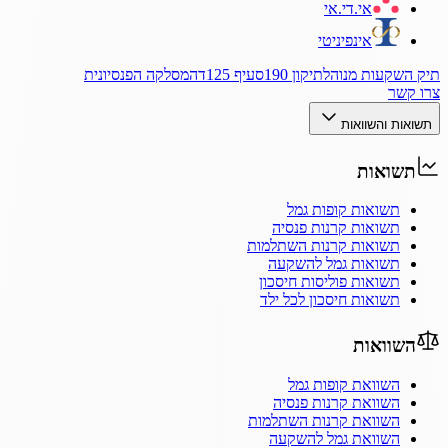
אי.די.אי
אינפיניטי
תיק השקעות מנוהל
תיקון 190
סעיף 125ד
המסלקה הפנסיונית
צרו קשר
תשואות והשוואות
תשואות
תשואות קופות גמל
תשואות קרנות פנסיה
תשואות קרנות השתלמות
תשואות גמל להשקעה
תשואות פוליסות חיסכון
תשואות חיסכון לכל ילד
השוואות
השוואת קופות גמל
השוואת קרנות פנסיה
השוואת קרנות השתלמות
השוואת גמל להשקעה