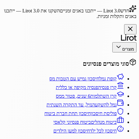
חדש
Lirot 3.0
— ייתכנו באגים זמניים
השקנו את
Lirot 3.0
— ייתכנו
באגים ותקלות זמניות.
מוצרים
סוגי מוצרים פנסיונים
קופת גמל
חיסכון גמיש עם הטבות מס
קרן פנסיה
פנסיה מקיפה או כללית
קרן השתלמות
6 שנים, פטור ממס
גמל להשקעה
נזיל, עד התקרה השנתית
פוליסת חיסכון
חיסכון תחת חברת ביטוח
ביטוח מנהלים
ביטוח פנסיוני קלאסי
חיסכון לכל ילד
חיסכון למען הילדים