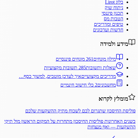
בלוג Lirot
ניתוח שוק
תכנון פיננסי
הטבות מס
טיפים ומדריכים
חדשות ועדכונים
מידע ולמידה
מילון מונחים
261 מונחים פיננסיים
שאלות ותשובות
285 תשובות מקצועיות
מדריכים מקצועיים
איך לעדכן מוטבים, למשוך כסף…
מחשבונים
2 כלי חישוב חינמיים
מומלץ לקרוא
פוליסת החיסכון שתגרום לכם לשכוח מתיק ההשקעות שלכם
בשנים האחרונות פוליסות החיסכון מתחרות על המקום הראשון מול תיקי
ההשקעות — ואף מנצחות