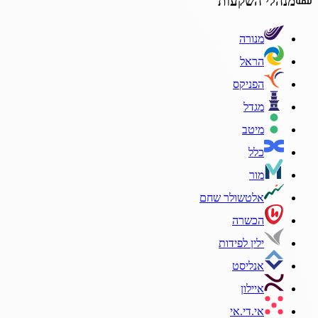
מנהלי השקעות
מנורה
הראל
הפניקס
מגדל
מיטב
כלל
מור
אלטשולר שחם
הכשרה
ילין לפידות
אנליסט
איילון
אי.די.אי