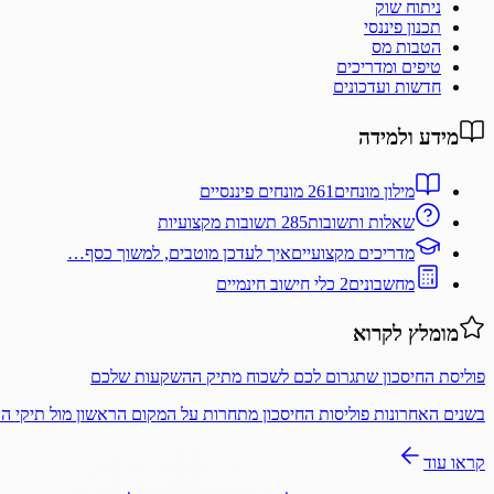
ניתוח שוק
תכנון פיננסי
הטבות מס
טיפים ומדריכים
חדשות ועדכונים
מידע ולמידה
מילון מונחים
261 מונחים פיננסיים
שאלות ותשובות
285 תשובות מקצועיות
מדריכים מקצועיים
איך לעדכן מוטבים, למשוך כסף…
מחשבונים
2 כלי חישוב חינמיים
מומלץ לקרוא
פוליסת החיסכון שתגרום לכם לשכוח מתיק ההשקעות שלכם
בשנים האחרונות פוליסות החיסכון מתחרות על המקום הראשון מול תיקי 
קראו עוד