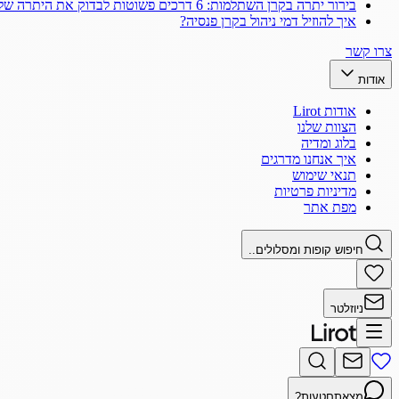
בירור יתרה בקרן השתלמות: 6 דרכים פשוטות לבדוק את היתרה שלך
איך להוזיל דמי ניהול בקרן פנסיה?
צרו קשר
אודות
אודות Lirot
הצוות שלנו
בלוג ומדיה
איך אנחנו מדרגים
תנאי שימוש
מדיניות פרטיות
מפת אתר
חיפוש קופות ומסלולים..
ניוזלטר
מצאתם
טעות?