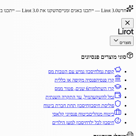
חדש
Lirot 3.0
— ייתכנו באגים זמניים
השקנו את
Lirot 3.0
— ייתכנו בא
מוצרים
סוגי מוצרים פנסיונים
קופת גמל
חיסכון גמיש עם הטבות מס
קרן פנסיה
פנסיה מקיפה או כללית
קרן השתלמות
6 שנים, פטור ממס
גמל להשקעה
נזיל, עד התקרה השנתית
פוליסת חיסכון
חיסכון תחת חברת ביטוח
ביטוח מנהלים
ביטוח פנסיוני קלאסי
חיסכון לכל ילד
חיסכון למען הילדים