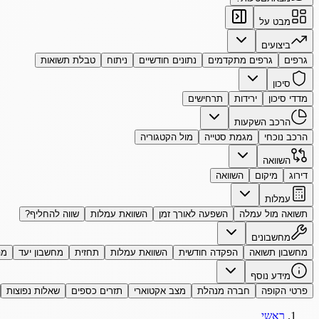
מבט על
ביצועים
גרפים
גרפים מתקדמים
נתונים חודשיים
ניתוח
טבלת תשואות
סיכון
מדדי סיכון
ירידות
תרחישים
הרכב השקעות
הרכב נוכחי
מגמת סטייה
מול הקטגוריה
השוואה
דירוג
מיקום
השוואה
עמלות
תשואה מול עמלה
השפעה לאורך זמן
השוואת עמלות
שווה להחליף?
מחשבונים
מחשבון תשואה
הפקדה חודשית
השוואת עמלות
תחזית
מחשבון יעד
מה
מידע נוסף
פרטי הקופה
חברה מנהלת
מצב אקטוארי
תזרים כספים
שאלות נפוצות
ראשי