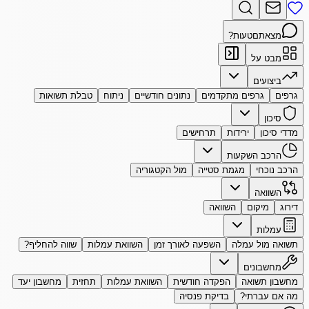
מצאתם
טעות?
מבט על
ביצועים
גרפים
גרפים מתקדמים
נתונים חודשיים
ניתוח
טבלת תשואות
סיכון
מדדי סיכון
ירידות
תרחישים
הרכב השקעות
הרכב נוכחי
מגמת סטייה
מול הקטגוריה
השוואה
דירוג
מיקום
השוואה
עמלות
תשואה מול עמלה
השפעה לאורך זמן
השוואת עמלות
שווה להחליף?
מחשבונים
מחשבון תשואה
הפקדה חודשית
השוואת עמלות
תחזית
מחשבון יעד
מה אם עברתי?
בדיקת פנסיה