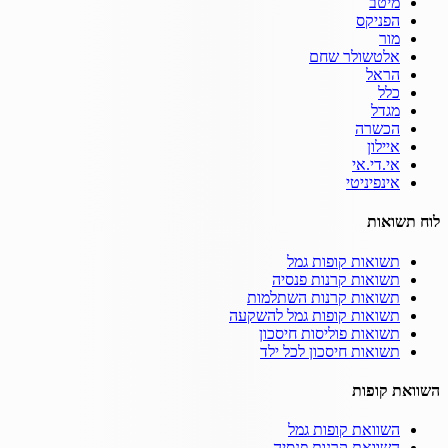
מיטב
הפניקס
מור
אלטשולר שחם
הראל
כלל
מגדל
הכשרה
איילון
אי.די.אי
אינפיניטי
לוח תשואות
תשואות קופות גמל
תשואות קרנות פנסיה
תשואות קרנות השתלמות
תשואות קופות גמל להשקעה
תשואות פוליסות חיסכון
תשואות חיסכון לכל ילד
השוואת קופות
השוואת קופות גמל
השוואת קרנות פנסיה