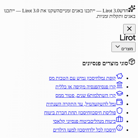
חדש
Lirot 3.0
— ייתכנו באגים זמניים
השקנו את
Lirot 3.0
— ייתכנו
באגים ותקלות זמניות.
מוצרים
סוגי מוצרים פנסיונים
קופת גמל
חיסכון גמיש עם הטבות מס
קרן פנסיה
פנסיה מקיפה או כללית
קרן השתלמות
6 שנים, פטור ממס
גמל להשקעה
נזיל, עד התקרה השנתית
פוליסת חיסכון
חיסכון תחת חברת ביטוח
ביטוח מנהלים
ביטוח פנסיוני קלאסי
חיסכון לכל ילד
חיסכון למען הילדים