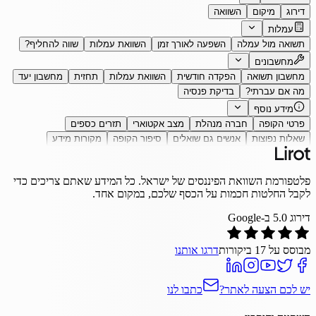
דירוג
מיקום
השוואה
עמלות
תשואה מול עמלה
השפעה לאורך זמן
השוואת עמלות
שווה להחליף?
מחשבונים
מחשבון תשואה
הפקדה חודשית
השוואת עמלות
תחזית
מחשבון יעד
מה אם עברתי?
בדיקת פנסיה
מידע נוסף
פרטי הקופה
חברה מנהלת
מצב אקטוארי
תזרים כספים
שאלות נפוצות
אנשים גם שואלים
סיפור הקופה
מקורות מידע
פלטפורמת השוואת הפיננסים של ישראל. כל המידע שאתם צריכים כדי
לקבל החלטות חכמות על הכסף שלכם, במקום אחד.
דירוג
5.0
ב-Google
מבוסס על
17
ביקורות
דרגו אותנו
יש לכם הצעה לאתר?
כתבו לנו