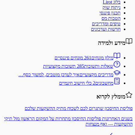
בלוג Lirot
ניתוח שוק
תכנון פיננסי
הטבות מס
טיפים ומדריכים
חדשות ועדכונים
מידע ולמידה
מילון מונחים
261 מונחים פיננסיים
שאלות ותשובות
285 תשובות מקצועיות
מדריכים מקצועיים
איך לעדכן מוטבים, למשוך כסף…
מחשבונים
2 כלי חישוב חינמיים
מומלץ לקרוא
פוליסת החיסכון שתגרום לכם לשכוח מתיק ההשקעות שלכם
בשנים האחרונות פוליסות החיסכון מתחרות על המקום הראשון מול תיקי
ההשקעות — ואף מנצחות