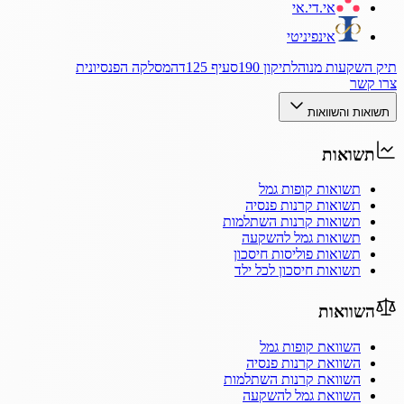
אי.די.אי
אינפיניטי
תיק השקעות מנוהל
תיקון 190
סעיף 125ד
המסלקה הפנסיונית
צרו קשר
תשואות והשוואות
תשואות
תשואות קופות גמל
תשואות קרנות פנסיה
תשואות קרנות השתלמות
תשואות גמל להשקעה
תשואות פוליסות חיסכון
תשואות חיסכון לכל ילד
השוואות
השוואת קופות גמל
השוואת קרנות פנסיה
השוואת קרנות השתלמות
השוואת גמל להשקעה