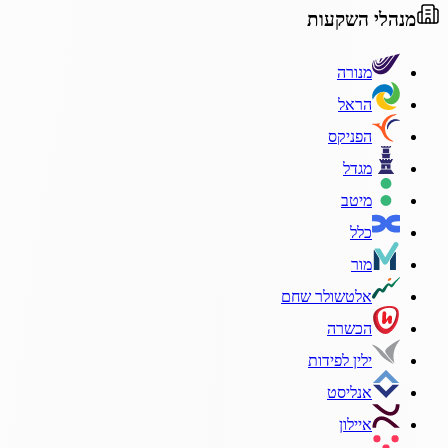
מנהלי השקעות
מנורה
הראל
הפניקס
מגדל
מיטב
כלל
מור
אלטשולר שחם
הכשרה
ילין לפידות
אנליסט
איילון