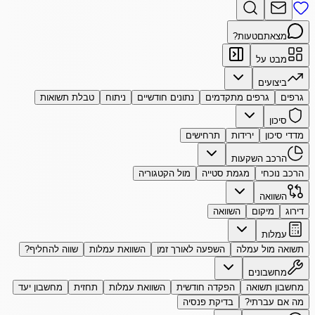
מצאתם
טעות?
מבט על
ביצועים
גרפים
גרפים מתקדמים
נתונים חודשיים
ניתוח
טבלת תשואות
סיכון
מדדי סיכון
ירידות
תרחישים
הרכב השקעות
הרכב נוכחי
מגמת סטייה
מול הקטגוריה
השוואה
דירוג
מיקום
השוואה
עמלות
תשואה מול עמלה
השפעה לאורך זמן
השוואת עמלות
שווה להחליף?
מחשבונים
מחשבון תשואה
הפקדה חודשית
השוואת עמלות
תחזית
מחשבון יעד
מה אם עברתי?
בדיקת פנסיה