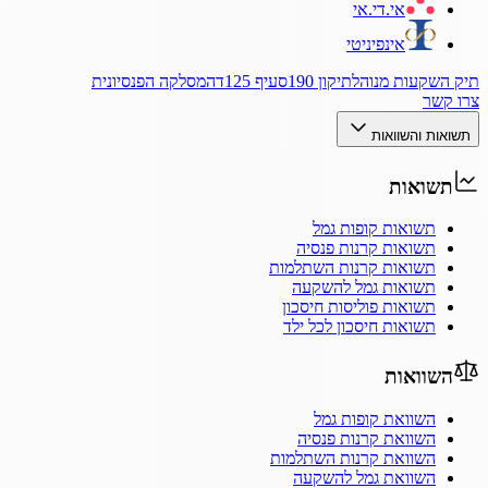
אי.די.אי
אינפיניטי
תיק השקעות מנוהל
תיקון 190
סעיף 125ד
המסלקה הפנסיונית
צרו קשר
תשואות והשוואות
תשואות
תשואות קופות גמל
תשואות קרנות פנסיה
תשואות קרנות השתלמות
תשואות גמל להשקעה
תשואות פוליסות חיסכון
תשואות חיסכון לכל ילד
השוואות
השוואת קופות גמל
השוואת קרנות פנסיה
השוואת קרנות השתלמות
השוואת גמל להשקעה