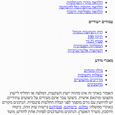
הלוואה מקרן השתלמות
הלוואה מקופת גמל להשקעה
הלוואה מפוליסת חיסכון
עמודים ייעודיים
תיק השקעות מנוהל
תיקון 190
סעיף 125ד
המסלקה הפנסיונית
השקעות אלטרנטיביות
מאגרי מידע
מילון מונחים
שאלות ותשובות
מדריכים מקצועיים
מחשבונים
האמור באתר זה אינו מהווה ייעוץ השקעות, המלצה או תחליף לייעוץ
מקצועי מותאם אישית.
ביצועי עבר אינם מעידים על ביצועים עתידיים.
יש להיוועץ עם גורם מוסמך לפני קבלת החלטות פיננסיות.
הנתונים מקורם
באתרי ממשלה:
גמלנט
,
ביטוחנט
,
פנסיהנט
(רשות שוק ההון, ביטוח
וחיסכון, משרד האוצר).
הנתונים מתעדכנים לפחות אחת לחודש; מועד