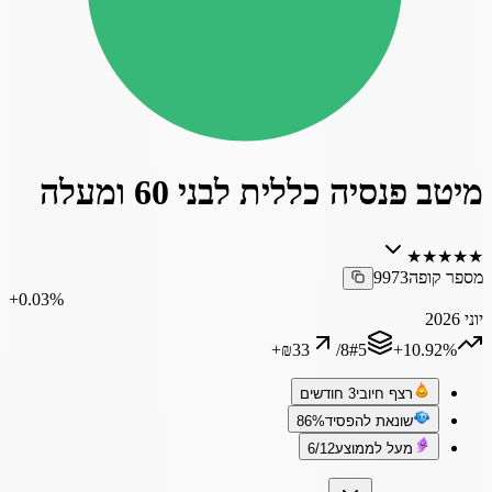
מיטב פנסיה כללית לבני 60 ומעלה
★
★
★
★
★
מספר קופה
9973
‎+0.03%
יוני 2026
+
₪33
/
8
#
5
‎+10.92%
רצף חיובי
3 חודשים
שונאת להפסיד
86%
מעל לממוצע
6/12