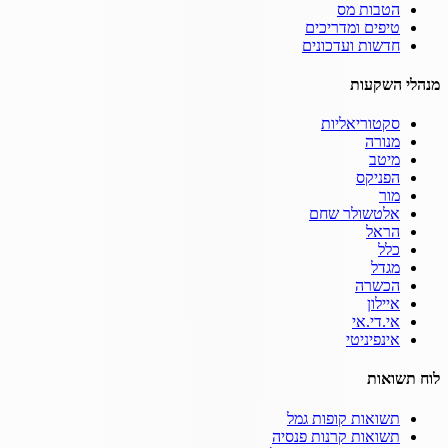
הטבות מס
טיפים ומדריכים
חדשות ועדכונים
מנהלי השקעות
סקטוריאליות
מנורה
מיטב
הפניקס
מור
אלטשולר שחם
הראל
כלל
מגדל
הכשרה
איילון
אי.די.אי
אינפיניטי
לוח תשואות
תשואות קופות גמל
תשואות קרנות פנסיה