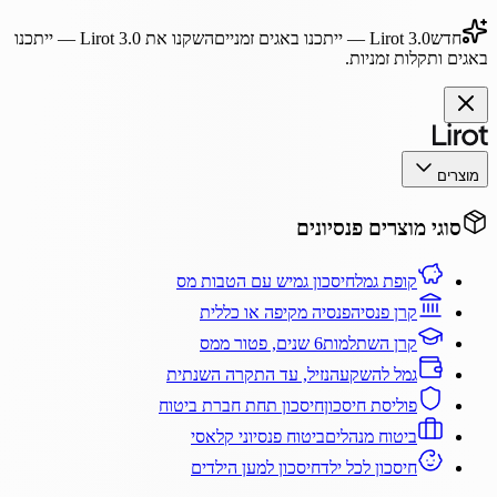
חדש
Lirot 3.0
— ייתכנו באגים זמניים
השקנו את
Lirot 3.0
— ייתכנו
באגים ותקלות זמניות.
מוצרים
סוגי מוצרים פנסיונים
קופת גמל
חיסכון גמיש עם הטבות מס
קרן פנסיה
פנסיה מקיפה או כללית
קרן השתלמות
6 שנים, פטור ממס
גמל להשקעה
נזיל, עד התקרה השנתית
פוליסת חיסכון
חיסכון תחת חברת ביטוח
ביטוח מנהלים
ביטוח פנסיוני קלאסי
חיסכון לכל ילד
חיסכון למען הילדים