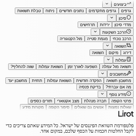
ביצועים
גרפים
גרפים מתקדמים
נתונים חודשיים
ניתוח
טבלת תשואות
סיכון
מדדי סיכון
ירידות
תרחישים
הרכב השקעות
הרכב נוכחי
מגמת סטייה
מול הקטגוריה
השוואה
דירוג
מיקום
השוואה
עמלות
תשואה מול עמלה
השפעה לאורך זמן
השוואת עמלות
שווה להחליף?
מחשבונים
מחשבון תשואה
הפקדה חודשית
השוואת עמלות
תחזית
מחשבון יעד
מה אם עברתי?
בדיקת פנסיה
מידע נוסף
פרטי הקופה
חברה מנהלת
מצב אקטוארי
תזרים כספים
שאלות נפוצות
אנשים גם שואלים
סיפור הקופה
מקורות מידע
פלטפורמת השוואת הפיננסים של ישראל. כל המידע שאתם צריכים כדי
לקבל החלטות חכמות על הכסף שלכם, במקום אחד.