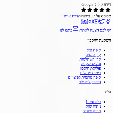
דירוג
5.0
ב-Google
מבוסס על
17
ביקורות
דרגו אותנו
יש לכם הצעה לאתר?
כתבו לנו
השקעה וחיסכון
קופת גמל
קרן פנסיה
קרן השתלמות
גמל להשקעה
פוליסת חיסכון
ביטוח מנהלים
קופה מרכזית לפיצויים
חיסכון לכל ילד
בלוג
בלוג Lirot
ניתוח שוק
תכנון פיננסי