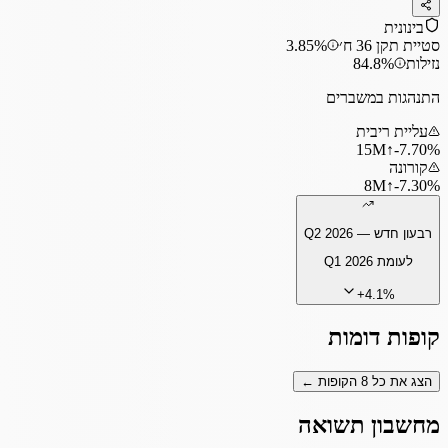
בינונית
סטיית תקן 36 ח׳
3.85%
נזילות
84.8%
התנהגות במשברים
עליית ריבית
15
M
↑
‎-7.70%
קורונה
8
M
↑
‎-7.30%
רבעון חדש —
Q2 2026
לעומת
Q1 2026
+
4.1
%
קופות דומות
הצג את כל
8
הקופות ←
מחשבון תשואה