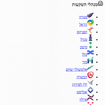
מנהלי השקעות
מנורה
הראל
הפניקס
מגדל
מיטב
כלל
מור
אלטשולר שחם
הכשרה
ילין לפידות
אנליסט
איילון