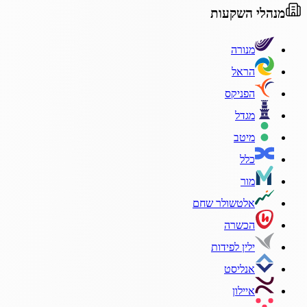
מנהלי השקעות
מנורה
הראל
הפניקס
מגדל
מיטב
כלל
מור
אלטשולר שחם
הכשרה
ילין לפידות
אנליסט
איילון