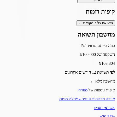
+
3.4
%
קופות דומות
הצג את כל
7
הקופות ←
מחשבון תשואה
כמה הייתם מרוויחים?
השקעה של ₪100,000
₪
108,304
לפי תשואת 12 חודשים אחרונים
מחשבון מלא ←
קופות נוספות של
מנורה
מנורה מבטחים פנסיה - מסלול מניות
אשראי ואג״ח
‎+20.57%