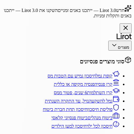
חדש
Lirot 3.0
— ייתכנו באגים זמניים
השקנו את
Lirot 3.0
— ייתכנו
באגים ותקלות זמניות.
מוצרים
סוגי מוצרים פנסיונים
קופת גמל
חיסכון גמיש עם הטבות מס
קרן פנסיה
פנסיה מקיפה או כללית
קרן השתלמות
6 שנים, פטור ממס
גמל להשקעה
נזיל, עד התקרה השנתית
פוליסת חיסכון
חיסכון תחת חברת ביטוח
ביטוח מנהלים
ביטוח פנסיוני קלאסי
חיסכון לכל ילד
חיסכון למען הילדים