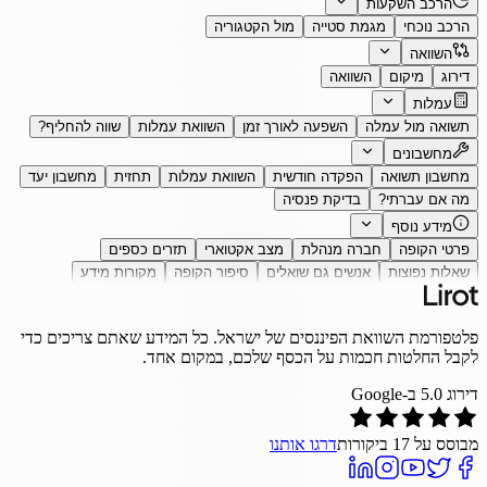
הרכב השקעות
הרכב נוכחי
מגמת סטייה
מול הקטגוריה
השוואה
דירוג
מיקום
השוואה
עמלות
תשואה מול עמלה
השפעה לאורך זמן
השוואת עמלות
שווה להחליף?
מחשבונים
מחשבון תשואה
הפקדה חודשית
השוואת עמלות
תחזית
מחשבון יעד
מה אם עברתי?
בדיקת פנסיה
מידע נוסף
פרטי הקופה
חברה מנהלת
מצב אקטוארי
תזרים כספים
שאלות נפוצות
אנשים גם שואלים
סיפור הקופה
מקורות מידע
פלטפורמת השוואת הפיננסים של ישראל. כל המידע שאתם צריכים כדי
לקבל החלטות חכמות על הכסף שלכם, במקום אחד.
דירוג
5.0
ב-Google
מבוסס על
17
ביקורות
דרגו אותנו