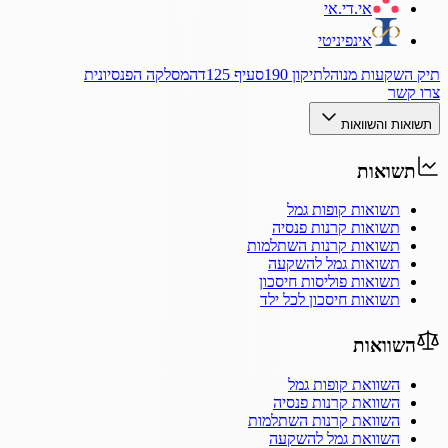
אי.די.אי
אינפיניטי
תיק השקעות מנוהל
תיקון 190
סעיף 125ד
המסלקה הפנסיונית
צרו קשר
תשואות והשוואות
תשואות
תשואות קופות גמל
תשואות קרנות פנסיה
תשואות קרנות השתלמות
תשואות גמל להשקעה
תשואות פוליסות חיסכון
תשואות חיסכון לכל ילד
השוואות
השוואת קופות גמל
השוואת קרנות פנסיה
השוואת קרנות השתלמות
השוואת גמל להשקעה