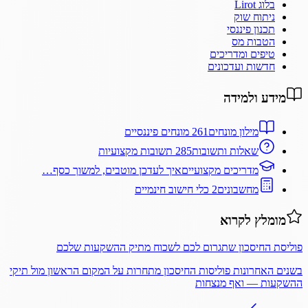
בלוג Lirot
ניתוח שוק
תכנון פיננסי
הטבות מס
טיפים ומדריכים
חדשות ועדכונים
מידע ולמידה
מילון מונחים
261 מונחים פיננסיים
שאלות ותשובות
285 תשובות מקצועיות
מדריכים מקצועיים
איך לעדכן מוטבים, למשוך כסף…
מחשבונים
2 כלי חישוב חינמיים
מומלץ לקרוא
פוליסת החיסכון שתגרום לכם לשכוח מתיק ההשקעות שלכם
בשנים האחרונות פוליסות החיסכון מתחרות על המקום הראשון מול תיקי
ההשקעות — ואף מנצחות