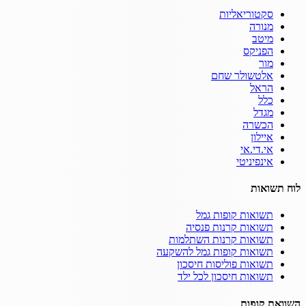
סקטוריאליות
מנורה
מיטב
הפניקס
מור
אלטשולר שחם
הראל
כלל
מגדל
הכשרה
איילון
אי.די.אי
אינפיניטי
לוח תשואות
תשואות קופות גמל
תשואות קרנות פנסיה
תשואות קרנות השתלמות
תשואות קופות גמל להשקעה
תשואות פוליסות חיסכון
תשואות חיסכון לכל ילד
השוואת קופות