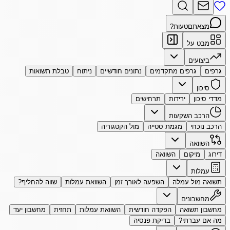
מצאתם
טעות?
מבט על
ביצועים
גרפים
גרפים מתקדמים
נתונים חודשיים
ניתוח
טבלת תשואות
סיכון
מדדי סיכון
ירידות
תרחישים
הרכב השקעות
הרכב נוכחי
מגמת סטייה
מול הקטגוריה
השוואה
דירוג
מיקום
השוואה
עמלות
תשואה מול עמלה
השפעה לאורך זמן
השוואת עמלות
שווה להחליף?
מחשבונים
מחשבון תשואה
הפקדה חודשית
השוואת עמלות
תחזית
מחשבון יעד
מה אם עברתי?
בדיקת פנסיה