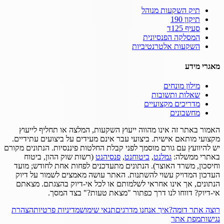
תיק השקעות מנוהל
תיקון 190
סעיף 125ד
המסלקה הפנסיונית
השקעות אלטרנטיביות
מאגרי מידע
מילון מונחים
שאלות ותשובות
מדריכים מקצועיים
מחשבונים
האמור באתר זה אינו מהווה ייעוץ השקעות, המלצה או תחליף לייעוץ
מקצועי מותאם אישית.
ביצועי עבר אינם מעידים על ביצועים עתידיים.
יש להיוועץ עם גורם מוסמך לפני קבלת החלטות פיננסיות.
הנתונים מקורם
באתרי ממשלה:
גמלנט
,
ביטוחנט
,
פנסיהנט
(רשות שוק ההון, ביטוח
וחיסכון, משרד האוצר).
הנתונים מתעדכנים לפחות אחת לחודש; מועד
העדכון המדויק עשוי להשתנות.
האתר עושה מאמצים לשמור על דיוק
הנתונים, אך אינו אחראי לשלמותם או לכל אי-דיוק בהצגתם.
מצאתם
אי-דיוק? דווחו לנו דרך כפתור "מצאת טעות?" בצד המסך.
רוצה אתר דומה?
איך אנחנו מדרגים
תנאי שימוש
מדיניות פרטיות
הצהרת
נגישות
מפת אתר