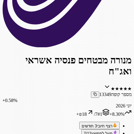
מנורה מבטחים פנסיה אשראי
ואג"ח
★
★
★
★
★
מספר קופה
13349
‎+0.58%
יוני 2026
+
₪18
/
7
#
1
‎+8.30%
רצף חיובי
3 חודשים
מעל לממוצע
7/12