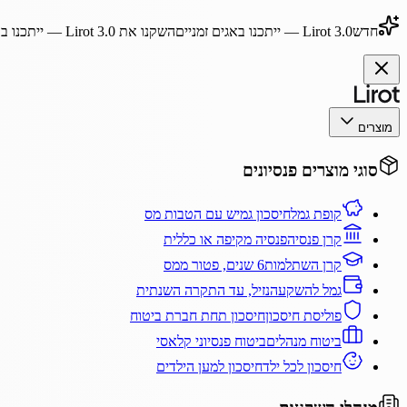
חדש
Lirot 3.0
— ייתכנו באגים זמניים
השקנו את
Lirot 3.0
— ייתכנו בא
מוצרים
סוגי מוצרים פנסיונים
קופת גמל
חיסכון גמיש עם הטבות מס
קרן פנסיה
פנסיה מקיפה או כללית
קרן השתלמות
6 שנים, פטור ממס
גמל להשקעה
נזיל, עד התקרה השנתית
פוליסת חיסכון
חיסכון תחת חברת ביטוח
ביטוח מנהלים
ביטוח פנסיוני קלאסי
חיסכון לכל ילד
חיסכון למען הילדים