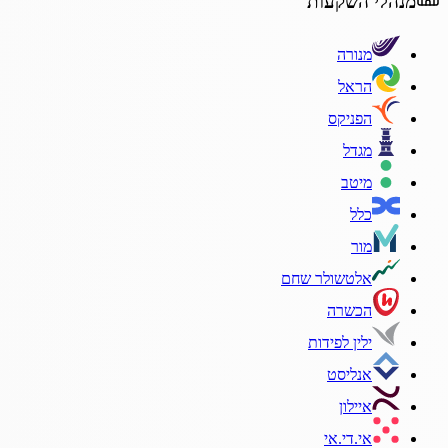
מנהלי השקעות
מנורה
הראל
הפניקס
מגדל
מיטב
כלל
מור
אלטשולר שחם
הכשרה
ילין לפידות
אנליסט
איילון
אי.די.אי