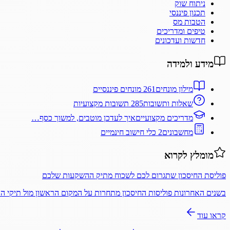
ניתוח שוק
תכנון פיננסי
הטבות מס
טיפים ומדריכים
חדשות ועדכונים
מידע ולמידה
מילון מונחים
261 מונחים פיננסיים
שאלות ותשובות
285 תשובות מקצועיות
מדריכים מקצועיים
איך לעדכן מוטבים, למשוך כסף…
מחשבונים
2 כלי חישוב חינמיים
מומלץ לקרוא
פוליסת החיסכון שתגרום לכם לשכוח מתיק ההשקעות שלכם
בשנים האחרונות פוליסות החיסכון מתחרות על המקום הראשון מול תיקי 
קראו עוד