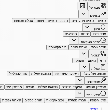
מבט על
ביצועים
גרפים
גרפים מתקדמים
נתונים חודשיים
ניתוח
טבלת תשואות
סיכון
מדדי סיכון
ירידות
תרחישים
הרכב השקעות
הרכב נוכחי
מגמת סטייה
מול הקטגוריה
השוואה
דירוג
מיקום
השוואה
עמלות
תשואה מול עמלה
השפעה לאורך זמן
השוואת עמלות
שווה להחליף?
מחשבונים
מחשבון תשואה
הפקדה חודשית
השוואת עמלות
תחזית
מחשבון יעד
מה
מידע נוסף
פרטי הקופה
חברה מנהלת
מצב אקטוארי
תזרים כספים
שאלות נפוצות
ראשי