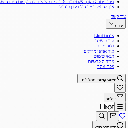
בירור יתרה בקרן השתלמות: 6 דרכים פשוטות לבדוק את היתרה שלך
איך להוזיל דמי ניהול בקרן פנסיה?
צרו קשר
אודות
אודות Lirot
הצוות שלנו
בלוג ומדיה
איך אנחנו מדרגים
תנאי שימוש
מדיניות פרטיות
מפת אתר
חיפוש קופות ומסלולים..
ניוזלטר
מצאתם
טעות?