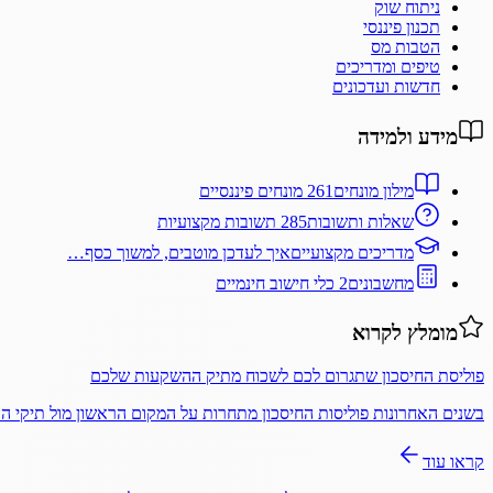
ניתוח שוק
תכנון פיננסי
הטבות מס
טיפים ומדריכים
חדשות ועדכונים
מידע ולמידה
מילון מונחים
261 מונחים פיננסיים
שאלות ותשובות
285 תשובות מקצועיות
מדריכים מקצועיים
איך לעדכן מוטבים, למשוך כסף…
מחשבונים
2 כלי חישוב חינמיים
מומלץ לקרוא
פוליסת החיסכון שתגרום לכם לשכוח מתיק ההשקעות שלכם
בשנים האחרונות פוליסות החיסכון מתחרות על המקום הראשון מול תיקי 
קראו עוד