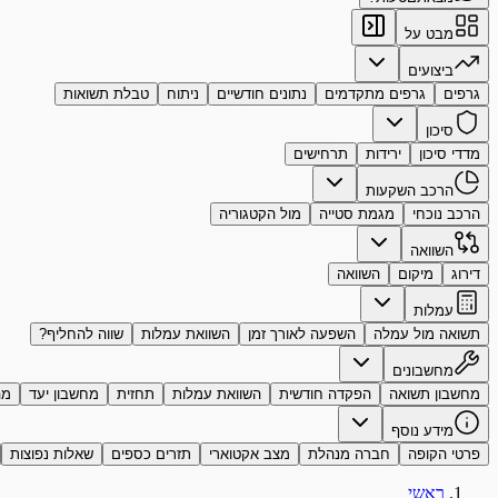
מבט על
ביצועים
גרפים
גרפים מתקדמים
נתונים חודשיים
ניתוח
טבלת תשואות
סיכון
מדדי סיכון
ירידות
תרחישים
הרכב השקעות
הרכב נוכחי
מגמת סטייה
מול הקטגוריה
השוואה
דירוג
מיקום
השוואה
עמלות
תשואה מול עמלה
השפעה לאורך זמן
השוואת עמלות
שווה להחליף?
מחשבונים
מחשבון תשואה
הפקדה חודשית
השוואת עמלות
תחזית
מחשבון יעד
מה
מידע נוסף
פרטי הקופה
חברה מנהלת
מצב אקטוארי
תזרים כספים
שאלות נפוצות
ראשי