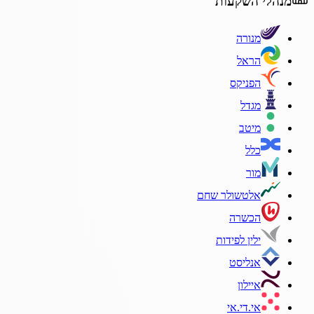
מנהלי השקעות
מנורה
הראל
הפניקס
מגדל
מיטב
כלל
מור
אלטשולר שחם
הכשרה
ילין לפידות
אנליסט
איילון
אי.די.אי