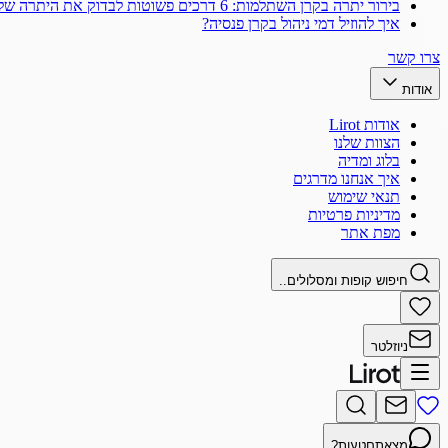
בירור יתרה בקרן השתלמות: 6 דרכים פשוטות לבדוק את היתרה שלך
איך להוזיל דמי ניהול בקרן פנסיה?
צרו קשר
אודות
אודות Lirot
הצוות שלנו
בלוג ומדיה
איך אנחנו מדרגים
תנאי שימוש
מדיניות פרטיות
מפת אתר
חיפוש קופות ומסלולים..
ניוזלטר
מצאתם
טעות?