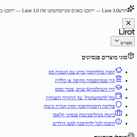
חדש
Lirot 3.0
— ייתכנו באגים זמניים
השקנו את
Lirot 3.0
— ייתכנו בא
מוצרים
סוגי מוצרים פנסיונים
קופת גמל
חיסכון גמיש עם הטבות מס
קרן פנסיה
פנסיה מקיפה או כללית
קרן השתלמות
6 שנים, פטור ממס
גמל להשקעה
נזיל, עד התקרה השנתית
פוליסת חיסכון
חיסכון תחת חברת ביטוח
ביטוח מנהלים
ביטוח פנסיוני קלאסי
חיסכון לכל ילד
חיסכון למען הילדים