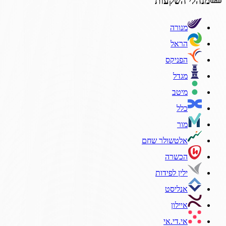
מנהלי השקעות
מנורה
הראל
הפניקס
מגדל
מיטב
כלל
מור
אלטשולר שחם
הכשרה
ילין לפידות
אנליסט
איילון
אי.די.אי