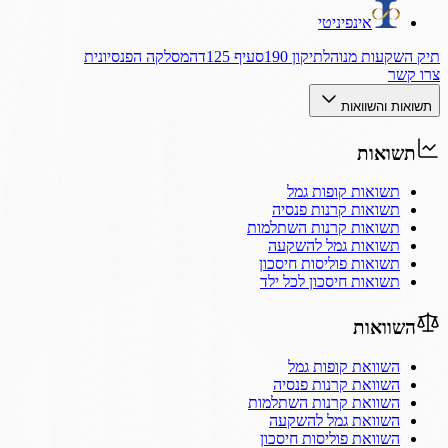
אינפיניטי
תיק השקעות מנוהל
תיקון 190
סעיף 125ד
המסלקה הפנסיונית
צרו קשר
תשואות והשוואות
תשואות
תשואות קופות גמל
תשואות קרנות פנסיה
תשואות קרנות השתלמות
תשואות גמל להשקעה
תשואות פוליסות חיסכון
תשואות חיסכון לכל ילד
השוואות
השוואת קופות גמל
השוואת קרנות פנסיה
השוואת קרנות השתלמות
השוואת גמל להשקעה
השוואת פוליסות חיסכון