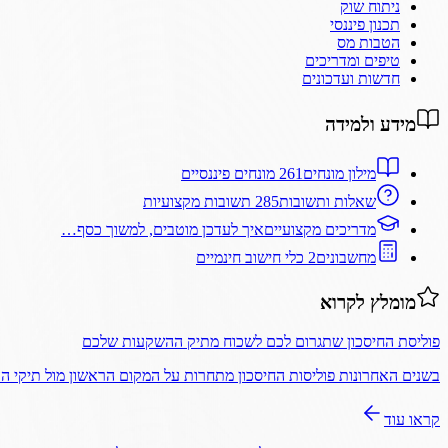
ניתוח שוק
תכנון פיננסי
הטבות מס
טיפים ומדריכים
חדשות ועדכונים
מידע ולמידה
מילון מונחים
261 מונחים פיננסיים
שאלות ותשובות
285 תשובות מקצועיות
מדריכים מקצועיים
איך לעדכן מוטבים, למשוך כסף…
מחשבונים
2 כלי חישוב חינמיים
מומלץ לקרוא
פוליסת החיסכון שתגרום לכם לשכוח מתיק ההשקעות שלכם
בשנים האחרונות פוליסות החיסכון מתחרות על המקום הראשון מול תיקי 
קראו עוד