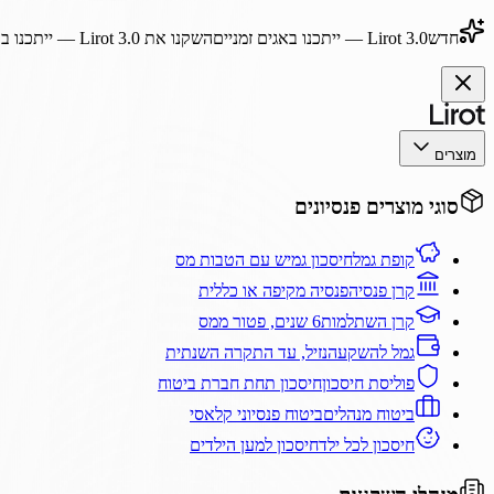
חדש
Lirot 3.0
— ייתכנו באגים זמניים
השקנו את
Lirot 3.0
— ייתכנו בא
מוצרים
סוגי מוצרים פנסיונים
קופת גמל
חיסכון גמיש עם הטבות מס
קרן פנסיה
פנסיה מקיפה או כללית
קרן השתלמות
6 שנים, פטור ממס
גמל להשקעה
נזיל, עד התקרה השנתית
פוליסת חיסכון
חיסכון תחת חברת ביטוח
ביטוח מנהלים
ביטוח פנסיוני קלאסי
חיסכון לכל ילד
חיסכון למען הילדים