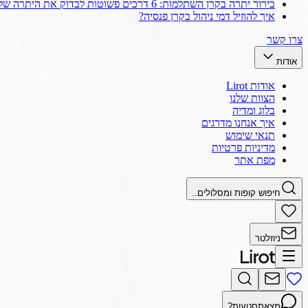
בירור יתרה בקרן השתלמות: 6 דרכים פשוטות לבדוק את היתרה שלך
איך להוזיל דמי ניהול בקרן פנסיה?
צרו קשר
אודות
אודות Lirot
הצוות שלנו
בלוג ומדיה
איך אנחנו מדרגים
תנאי שימוש
מדיניות פרטיות
מפת אתר
חיפוש קופות ומסלולים..
ניוזלטר
מצאתם
טעות?