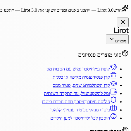
חדש
Lirot 3.0
— ייתכנו באגים זמניים
השקנו את
Lirot 3.0
— ייתכנו בא
מוצרים
סוגי מוצרים פנסיונים
קופת גמל
חיסכון גמיש עם הטבות מס
קרן פנסיה
פנסיה מקיפה או כללית
קרן השתלמות
6 שנים, פטור ממס
גמל להשקעה
נזיל, עד התקרה השנתית
פוליסת חיסכון
חיסכון תחת חברת ביטוח
ביטוח מנהלים
ביטוח פנסיוני קלאסי
חיסכון לכל ילד
חיסכון למען הילדים