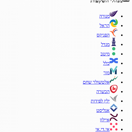
מנהלי השקעות
מנורה
הראל
הפניקס
מגדל
מיטב
כלל
מור
אלטשולר שחם
הכשרה
ילין לפידות
אנליסט
איילון
אי.די.אי