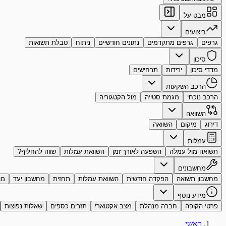
מבט על
ביצועים
גרפים
גרפים מתקדמים
נתונים חודשיים
ניתוח
טבלת תשואות
סיכון
מדדי סיכון
ירידות
תרחישים
הרכב השקעות
הרכב נוכחי
מגמת סטייה
מול הקטגוריה
השוואה
דירוג
מיקום
השוואה
עמלות
תשואה מול עמלה
השפעה לאורך זמן
השוואת עמלות
שווה להחליף?
מחשבונים
מחשבון תשואה
הפקדה חודשית
השוואת עמלות
תחזית
מחשבון יעד
מה
מידע נוסף
פרטי הקופה
חברה מנהלת
מצב אקטוארי
תזרים כספים
שאלות נפוצות
ראשי