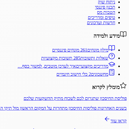
ניתוח שוק
תכנון פיננסי
הטבות מס
טיפים ומדריכים
חדשות ועדכונים
מידע ולמידה
מילון מונחים
261 מונחים פיננסיים
שאלות ותשובות
285 תשובות מקצועיות
מדריכים מקצועיים
איך לעדכן מוטבים, למשוך כסף…
מחשבונים
2 כלי חישוב חינמיים
מומלץ לקרוא
פוליסת החיסכון שתגרום לכם לשכוח מתיק ההשקעות שלכם
בשנים האחרונות פוליסות החיסכון מתחרות על המקום הראשון מול תיקי 
קראו עוד