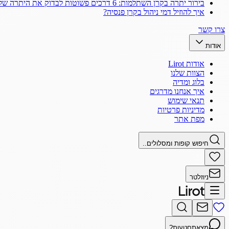
בירור יתרה בקרן השתלמות: 6 דרכים פשוטות לבדוק את היתרה שלך
איך להוזיל דמי ניהול בקרן פנסיה?
צרו קשר
אודות
אודות Lirot
הצוות שלנו
בלוג ומדיה
איך אנחנו מדרגים
תנאי שימוש
מדיניות פרטיות
מפת אתר
חיפוש קופות ומסלולים..
ניוזלטר
מצאתם
טעות?