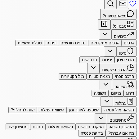
מצאתם
טעות?
מבט על
ביצועים
גרפים
גרפים מתקדמים
נתונים חודשיים
ניתוח
טבלת תשואות
סיכון
מדדי סיכון
ירידות
תרחישים
הרכב השקעות
הרכב נוכחי
מגמת סטייה
מול הקטגוריה
השוואה
דירוג
מיקום
השוואה
עמלות
תשואה מול עמלה
השפעה לאורך זמן
השוואת עמלות
שווה להחליף?
מחשבונים
מחשבון תשואה
הפקדה חודשית
השוואת עמלות
תחזית
מחשבון יעד
מה אם עברתי?
בדיקת פנסיה