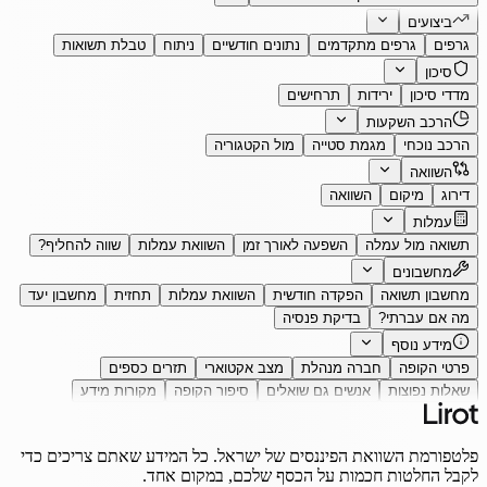
ביצועים
גרפים
גרפים מתקדמים
נתונים חודשיים
ניתוח
טבלת תשואות
סיכון
מדדי סיכון
ירידות
תרחישים
הרכב השקעות
הרכב נוכחי
מגמת סטייה
מול הקטגוריה
השוואה
דירוג
מיקום
השוואה
עמלות
תשואה מול עמלה
השפעה לאורך זמן
השוואת עמלות
שווה להחליף?
מחשבונים
מחשבון תשואה
הפקדה חודשית
השוואת עמלות
תחזית
מחשבון יעד
מה אם עברתי?
בדיקת פנסיה
מידע נוסף
פרטי הקופה
חברה מנהלת
מצב אקטוארי
תזרים כספים
שאלות נפוצות
אנשים גם שואלים
סיפור הקופה
מקורות מידע
פלטפורמת השוואת הפיננסים של ישראל. כל המידע שאתם צריכים כדי
לקבל החלטות חכמות על הכסף שלכם, במקום אחד.