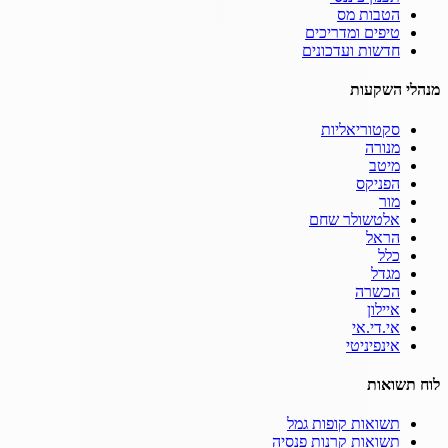
הטבות מס
טיפים ומדריכים
חדשות ועדכונים
מנהלי השקעות
סקטוריאליות
מנורה
מיטב
הפניקס
מור
אלטשולר שחם
הראל
כלל
מגדל
הכשרה
איילון
אי.די.אי
אינפיניטי
לוח תשואות
תשואות קופות גמל
תשואות קרנות פנסיה