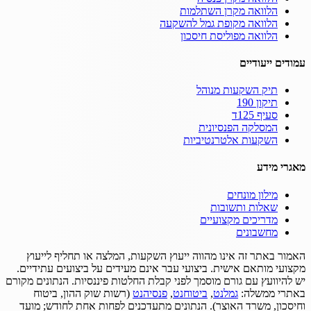
הלוואה מקרן השתלמות
הלוואה מקופת גמל להשקעה
הלוואה מפוליסת חיסכון
עמודים ייעודיים
תיק השקעות מנוהל
תיקון 190
סעיף 125ד
המסלקה הפנסיונית
השקעות אלטרנטיביות
מאגרי מידע
מילון מונחים
שאלות ותשובות
מדריכים מקצועיים
מחשבונים
האמור באתר זה אינו מהווה ייעוץ השקעות, המלצה או תחליף לייעוץ
מקצועי מותאם אישית.
ביצועי עבר אינם מעידים על ביצועים עתידיים.
יש להיוועץ עם גורם מוסמך לפני קבלת החלטות פיננסיות.
הנתונים מקורם
באתרי ממשלה:
גמלנט
,
ביטוחנט
,
פנסיהנט
(רשות שוק ההון, ביטוח
וחיסכון, משרד האוצר).
הנתונים מתעדכנים לפחות אחת לחודש; מועד