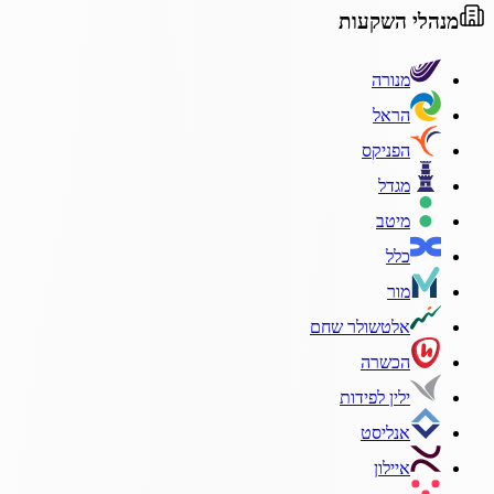
מנהלי השקעות
מנורה
הראל
הפניקס
מגדל
מיטב
כלל
מור
אלטשולר שחם
הכשרה
ילין לפידות
אנליסט
איילון