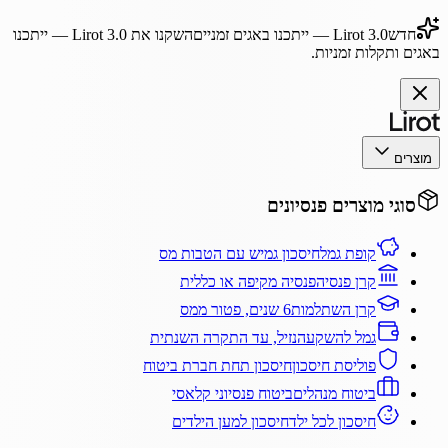
חדש
Lirot 3.0
— ייתכנו באגים זמניים
השקנו את
Lirot 3.0
— ייתכנו
באגים ותקלות זמניות.
מוצרים
סוגי מוצרים פנסיונים
קופת גמל
חיסכון גמיש עם הטבות מס
קרן פנסיה
פנסיה מקיפה או כללית
קרן השתלמות
6 שנים, פטור ממס
גמל להשקעה
נזיל, עד התקרה השנתית
פוליסת חיסכון
חיסכון תחת חברת ביטוח
ביטוח מנהלים
ביטוח פנסיוני קלאסי
חיסכון לכל ילד
חיסכון למען הילדים