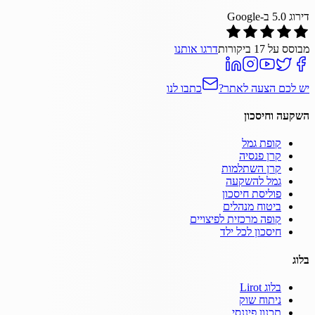
דירוג
5.0
ב-Google
מבוסס על
17
ביקורות
דרגו אותנו
יש לכם הצעה לאתר?
כתבו לנו
השקעה וחיסכון
קופת גמל
קרן פנסיה
קרן השתלמות
גמל להשקעה
פוליסת חיסכון
ביטוח מנהלים
קופה מרכזית לפיצויים
חיסכון לכל ילד
בלוג
בלוג Lirot
ניתוח שוק
תכנון פיננסי