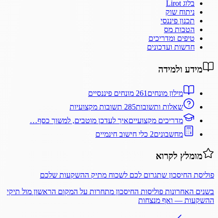
בלוג Lirot
ניתוח שוק
תכנון פיננסי
הטבות מס
טיפים ומדריכים
חדשות ועדכונים
מידע ולמידה
מילון מונחים
261 מונחים פיננסיים
שאלות ותשובות
285 תשובות מקצועיות
מדריכים מקצועיים
איך לעדכן מוטבים, למשוך כסף…
מחשבונים
2 כלי חישוב חינמיים
מומלץ לקרוא
פוליסת החיסכון שתגרום לכם לשכוח מתיק ההשקעות שלכם
בשנים האחרונות פוליסות החיסכון מתחרות על המקום הראשון מול תיקי
ההשקעות — ואף מנצחות