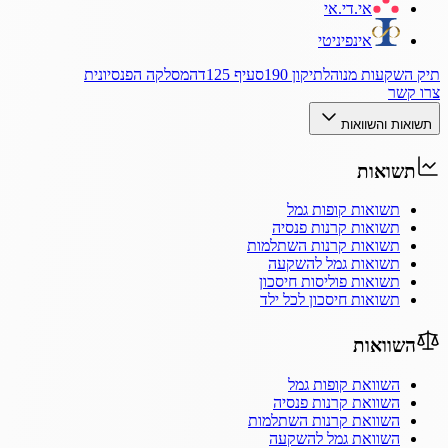
אי.די.אי
אינפיניטי
תיק השקעות מנוהל
תיקון 190
סעיף 125ד
המסלקה הפנסיונית
צרו קשר
תשואות והשוואות
תשואות
תשואות קופות גמל
תשואות קרנות פנסיה
תשואות קרנות השתלמות
תשואות גמל להשקעה
תשואות פוליסות חיסכון
תשואות חיסכון לכל ילד
השוואות
השוואת קופות גמל
השוואת קרנות פנסיה
השוואת קרנות השתלמות
השוואת גמל להשקעה