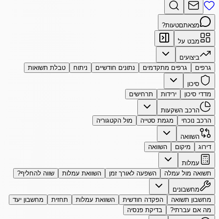
מצאתם
טעות?
מבט על
ביצועים
גרפים
גרפים מתקדמים
נתונים חודשיים
ניתוח
טבלת תשואות
סיכון
מדדי סיכון
ירידות
תרחישים
הרכב השקעות
הרכב נוכחי
מגמת סטייה
מול הקטגוריה
השוואה
דירוג
מיקום
השוואה
עמלות
תשואה מול עמלה
השפעה לאורך זמן
השוואת עמלות
שווה להחליף?
מחשבונים
מחשבון תשואה
הפקדה חודשית
השוואת עמלות
תחזית
מחשבון יעד
מה אם עברתי?
בדיקת פנסיה