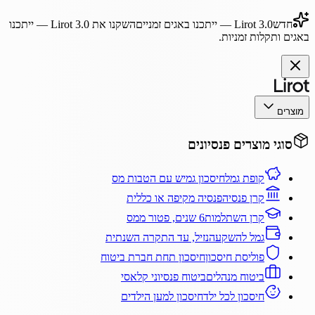
חדש
Lirot 3.0
— ייתכנו באגים זמניים
השקנו את
Lirot 3.0
— ייתכנו
באגים ותקלות זמניות.
מוצרים
סוגי מוצרים פנסיונים
קופת גמל
חיסכון גמיש עם הטבות מס
קרן פנסיה
פנסיה מקיפה או כללית
קרן השתלמות
6 שנים, פטור ממס
גמל להשקעה
נזיל, עד התקרה השנתית
פוליסת חיסכון
חיסכון תחת חברת ביטוח
ביטוח מנהלים
ביטוח פנסיוני קלאסי
חיסכון לכל ילד
חיסכון למען הילדים