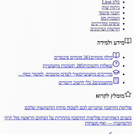
בלוג Lirot
ניתוח שוק
תכנון פיננסי
הטבות מס
טיפים ומדריכים
חדשות ועדכונים
מידע ולמידה
מילון מונחים
261 מונחים פיננסיים
שאלות ותשובות
285 תשובות מקצועיות
מדריכים מקצועיים
איך לעדכן מוטבים, למשוך כסף…
מחשבונים
2 כלי חישוב חינמיים
מומלץ לקרוא
פוליסת החיסכון שתגרום לכם לשכוח מתיק ההשקעות שלכם
בשנים האחרונות פוליסות החיסכון מתחרות על המקום הראשון מול תיקי
ההשקעות — ואף מנצחות