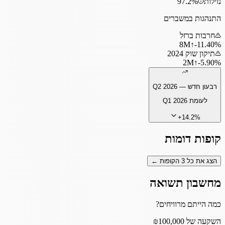
נזילות
97.2%
התנהגות במשברים
חרבות ברזל
8
M
↑
‎-11.40%
תיקון שוק 2024
2
M
↑
‎-5.90%
רבעון חדש —
Q2 2026
לעומת
Q1 2026
+
14.2
%
קופות דומות
הצג את כל
3
הקופות ←
מחשבון תשואה
כמה הייתם מרוויחים?
השקעה של ₪100,000