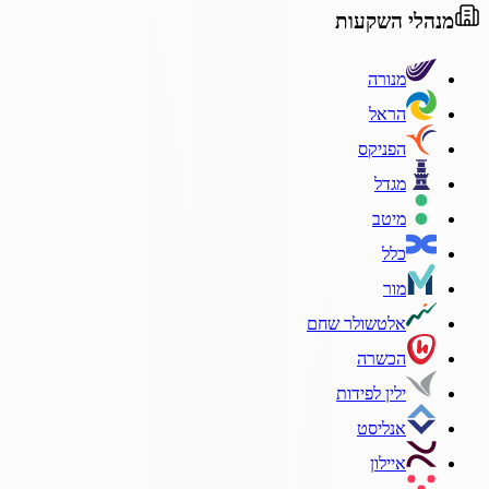
מנהלי השקעות
מנורה
הראל
הפניקס
מגדל
מיטב
כלל
מור
אלטשולר שחם
הכשרה
ילין לפידות
אנליסט
איילון