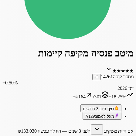
מיטב פנסיה מקיפה קיימות
★
★
★
★
★
מספר קופה
14261
‎+0.50%
יוני 2026
+
₪164
/
3
#
1
‎+18.25%
רצף חיובי
3 חודשים
מעל לממוצע
7/12
אם היית משקיע
לפני 3 שנים
— היו לך עכשיו
133,030
₪