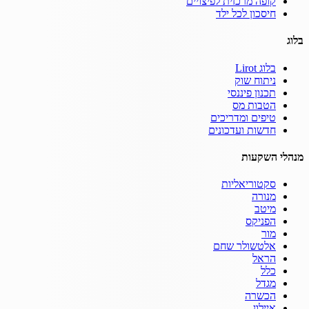
קופה מרכזית לפיצויים
חיסכון לכל ילד
בלוג
בלוג Lirot
ניתוח שוק
תכנון פיננסי
הטבות מס
טיפים ומדריכים
חדשות ועדכונים
מנהלי השקעות
סקטוריאליות
מנורה
מיטב
הפניקס
מור
אלטשולר שחם
הראל
כלל
מגדל
הכשרה
איילון