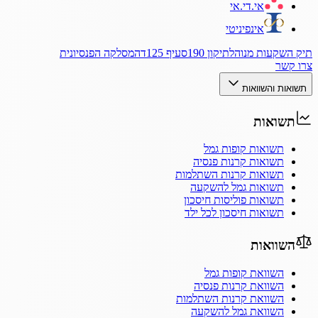
אי.די.אי
אינפיניטי
תיק השקעות מנוהל
תיקון 190
סעיף 125ד
המסלקה הפנסיונית
צרו קשר
תשואות והשוואות
תשואות
תשואות קופות גמל
תשואות קרנות פנסיה
תשואות קרנות השתלמות
תשואות גמל להשקעה
תשואות פוליסות חיסכון
תשואות חיסכון לכל ילד
השוואות
השוואת קופות גמל
השוואת קרנות פנסיה
השוואת קרנות השתלמות
השוואת גמל להשקעה