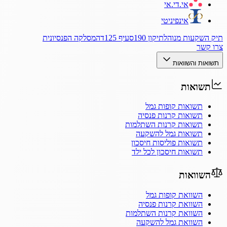
אי.די.אי
אינפיניטי
תיק השקעות מנוהל
תיקון 190
סעיף 125ד
המסלקה הפנסיונית
צרו קשר
תשואות והשוואות
תשואות
תשואות קופות גמל
תשואות קרנות פנסיה
תשואות קרנות השתלמות
תשואות גמל להשקעה
תשואות פוליסות חיסכון
תשואות חיסכון לכל ילד
השוואות
השוואת קופות גמל
השוואת קרנות פנסיה
השוואת קרנות השתלמות
השוואת גמל להשקעה