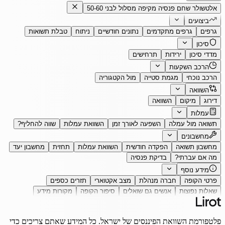
אלטשולר שחם פנסיה מקיפה מסלול לבני 50-60
ביצועים
גרפים
גרפים מתקדמים
נתונים חודשיים
ניתוח
טבלת תשואות
סיכון
מדדי סיכון
ירידות
תרחישים
הרכב השקעות
הרכב נוכחי
מגמת סטייה
מול הקטגוריה
השוואה
דירוג
מיקום
השוואה
עמלות
תשואה מול עמלה
השפעה לאורך זמן
השוואת עמלות
שווה להחליף?
מחשבונים
מחשבון תשואה
הפקדה חודשית
השוואת עמלות
תחזית
מחשבון יעד
מה אם עברתי?
בדיקת פנסיה
מידע נוסף
פרטי הקופה
חברה מנהלת
מצב אקטוארי
תזרים כספים
שאלות נפוצות
אנשים גם שואלים
סיפור הקופה
מקורות מידע
פלטפורמת השוואת הפיננסים של ישראל. כל המידע שאתם צריכים כדי