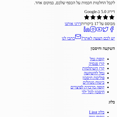
לקבל החלטות חכמות על הכסף שלכם, במקום אחד.
דירוג
5.0
ב-Google
מבוסס על
17
ביקורות
דרגו אותנו
יש לכם הצעה לאתר?
כתבו לנו
השקעה וחיסכון
קופת גמל
קרן פנסיה
קרן השתלמות
גמל להשקעה
פוליסת חיסכון
ביטוח מנהלים
קופה מרכזית לפיצויים
חיסכון לכל ילד
בלוג
בלוג Lirot
ניתוח שוק