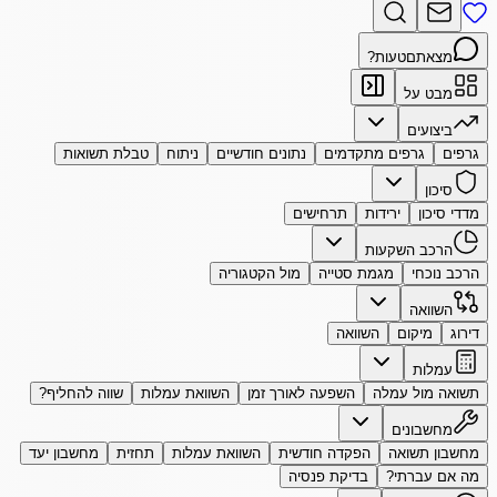
מצאתם
טעות?
מבט על
ביצועים
גרפים
גרפים מתקדמים
נתונים חודשיים
ניתוח
טבלת תשואות
סיכון
מדדי סיכון
ירידות
תרחישים
הרכב השקעות
הרכב נוכחי
מגמת סטייה
מול הקטגוריה
השוואה
דירוג
מיקום
השוואה
עמלות
תשואה מול עמלה
השפעה לאורך זמן
השוואת עמלות
שווה להחליף?
מחשבונים
מחשבון תשואה
הפקדה חודשית
השוואת עמלות
תחזית
מחשבון יעד
מה אם עברתי?
בדיקת פנסיה