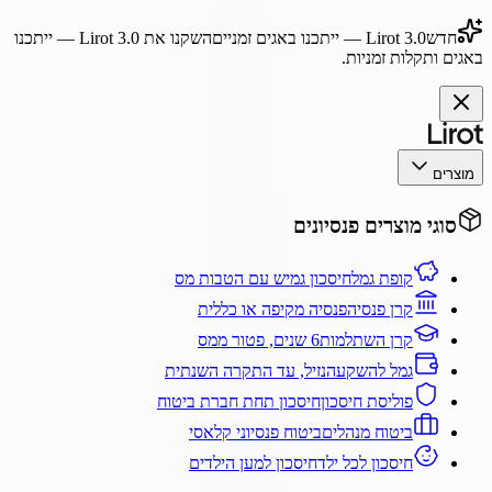
חדש
Lirot 3.0
— ייתכנו באגים זמניים
השקנו את
Lirot 3.0
— ייתכנו
באגים ותקלות זמניות.
מוצרים
סוגי מוצרים פנסיונים
קופת גמל
חיסכון גמיש עם הטבות מס
קרן פנסיה
פנסיה מקיפה או כללית
קרן השתלמות
6 שנים, פטור ממס
גמל להשקעה
נזיל, עד התקרה השנתית
פוליסת חיסכון
חיסכון תחת חברת ביטוח
ביטוח מנהלים
ביטוח פנסיוני קלאסי
חיסכון לכל ילד
חיסכון למען הילדים