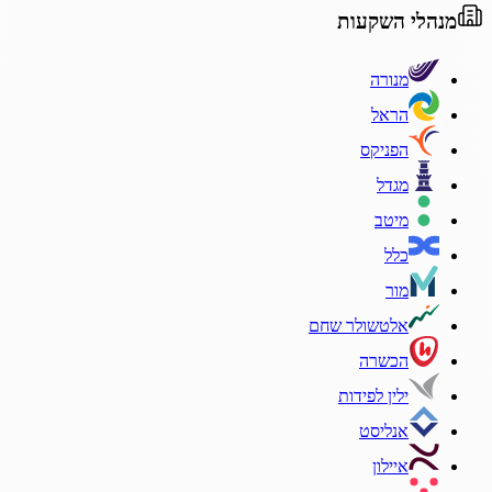
מנהלי השקעות
מנורה
הראל
הפניקס
מגדל
מיטב
כלל
מור
אלטשולר שחם
הכשרה
ילין לפידות
אנליסט
איילון