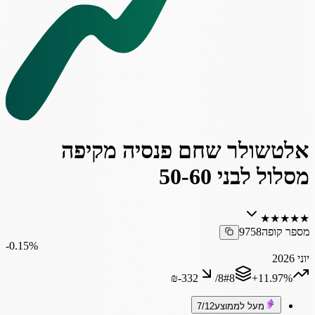
אלטשולר שחם פנסיה מקיפה
מסלול לבני 50-60
★
★
★
★
★
מספר קופה
9758
‎-0.15%
יוני 2026
₪‎-332
/
8
#
8
‎+11.97%
מעל לממוצע
7/12