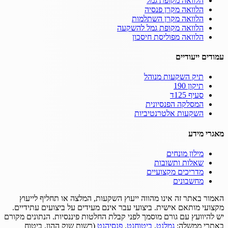
הלוואה מקופת גמל
הלוואה מקרן פנסיה
הלוואה מקרן השתלמות
הלוואה מקופת גמל להשקעה
הלוואה מפוליסת חיסכון
עמודים ייעודיים
תיק השקעות מנוהל
תיקון 190
סעיף 125ד
המסלקה הפנסיונית
השקעות אלטרנטיביות
מאגרי מידע
מילון מונחים
שאלות ותשובות
מדריכים מקצועיים
מחשבונים
האמור באתר זה אינו מהווה ייעוץ השקעות, המלצה או תחליף לייעוץ
מקצועי מותאם אישית.
ביצועי עבר אינם מעידים על ביצועים עתידיים.
יש להיוועץ עם גורם מוסמך לפני קבלת החלטות פיננסיות.
הנתונים מקורם
באתרי ממשלה:
גמלנט
,
ביטוחנט
,
פנסיהנט
(רשות שוק ההון, ביטוח