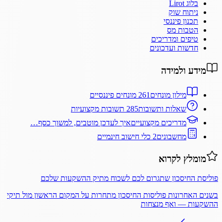
בלוג Lirot
ניתוח שוק
תכנון פיננסי
הטבות מס
טיפים ומדריכים
חדשות ועדכונים
מידע ולמידה
מילון מונחים
261 מונחים פיננסיים
שאלות ותשובות
285 תשובות מקצועיות
מדריכים מקצועיים
איך לעדכן מוטבים, למשוך כסף…
מחשבונים
2 כלי חישוב חינמיים
מומלץ לקרוא
פוליסת החיסכון שתגרום לכם לשכוח מתיק ההשקעות שלכם
בשנים האחרונות פוליסות החיסכון מתחרות על המקום הראשון מול תיקי
ההשקעות — ואף מנצחות