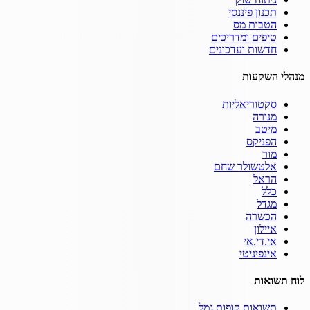
תכנון פיננסי
הטבות מס
טיפים ומדריכים
חדשות ועדכונים
מנהלי השקעות
סקטוריאליות
מנורה
מיטב
הפניקס
מור
אלטשולר שחם
הראל
כלל
מגדל
הכשרה
איילון
אי.די.אי
אינפיניטי
לוח תשואות
תשואות קופות גמל