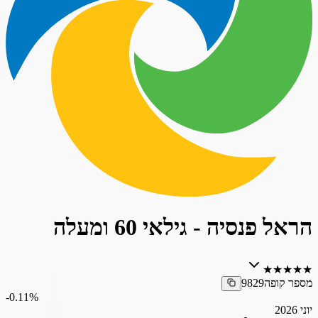
הראל פנסיה - גילאי 60 ומעלה
★
★
★
★
★
מספר קופה
9829
‎-0.11%
יוני 2026