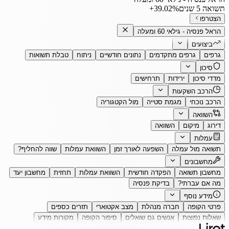
תשואה 5 שנים
‎+39.02%
הצטרפו
הראל פנסיה - גילאי 60 ומעלה
ביצועים
גרפים
גרפים מתקדמים
נתונים חודשיים
ניתוח
טבלת תשואות
סיכון
מדדי סיכון
ירידות
תרחישים
הרכב השקעות
הרכב נוכחי
מגמת סטייה
מול הקטגוריה
השוואה
דירוג
מיקום
השוואה
עמלות
תשואה מול עמלה
השפעה לאורך זמן
השוואת עמלות
שווה להחליף?
מחשבונים
מחשבון תשואה
הפקדה חודשית
השוואת עמלות
תחזית
מחשבון יעד
מה אם עברתי?
בדיקת פנסיה
מידע נוסף
פרטי הקופה
חברה מנהלת
מצב אקטוארי
תזרים כספים
שאלות נפוצות
אנשים גם שואלים
סיפור הקופה
מקורות מידע