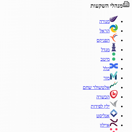
מנהלי השקעות
מנורה
הראל
הפניקס
מגדל
מיטב
כלל
מור
אלטשולר שחם
הכשרה
ילין לפידות
אנליסט
איילון