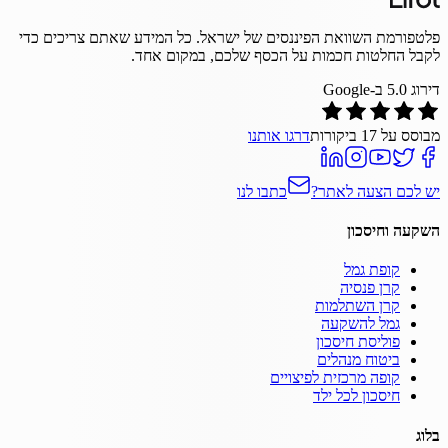
פלטפורמת השוואת הפיננסים של ישראל. כל המידע שאתם צריכים כדי
לקבל החלטות חכמות על הכסף שלכם, במקום אחד.
דירוג
5.0
ב-Google
מבוסס על
17
ביקורות
דרגו אותנו
יש לכם הצעה לאתר?
כתבו לנו
השקעה וחיסכון
קופת גמל
קרן פנסיה
קרן השתלמות
גמל להשקעה
פוליסת חיסכון
ביטוח מנהלים
קופה מרכזית לפיצויים
חיסכון לכל ילד
בלוג