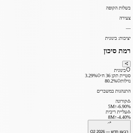
בשלות הקופה
צעירה
—
יציבות:
בינונית
רמת סיכון
בינונית
סטיית תקן 36 ח׳
3.29%
נזילות
80.2%
התנהגות במשברים
קורונה
5
M
↑
‎-6.90%
עליית ריבית
8
M
↑
‎-4.40%
רבעון חדש —
Q2 2026