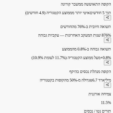
הקופה התאוששה ממשבר קורונה
תוך 5 חודשים
איטי יותר מממוצע הקטגוריה (4.9 חודשים)
תשואה חיובית ב-76% מהחודשים
76%
8 שנות המעקב האחרונות — עקביות גבוהה
תשואה גבוהה ב-0.8% מהממוצע
+0.8%
מעל ממוצע הקטגוריה (11.7% לעומת 10.9%)
הקופה מנהלת נכסים בהיקף
₪6.7 מיליארד
גדולה מ-50% מהקופות בקטגוריה
צמיחה אורגנית
11.5
%
תזרים נטו / נכסים