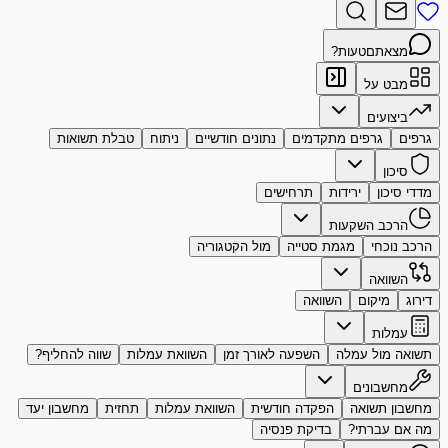
מצאתם
טעות?
מבט על
ביצועים
גרפים
גרפים מתקדמים
נתונים חודשיים
ניתוח
טבלת תשואות
סיכון
מדדי סיכון
ירידות
תרחישים
הרכב השקעות
הרכב נוכחי
מגמת סטייה
מול הקטגוריה
השוואה
דירוג
מיקום
השוואה
עמלות
תשואה מול עמלה
השפעה לאורך זמן
השוואת עמלות
שווה להחליף?
מחשבונים
מחשבון תשואה
הפקדה חודשית
השוואת עמלות
תחזית
מחשבון יעד
מה אם עברתי?
בדיקת פנסיה