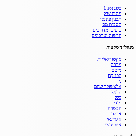
בלוג Lirot
ניתוח שוק
תכנון פיננסי
הטבות מס
טיפים ומדריכים
חדשות ועדכונים
מנהלי השקעות
סקטוריאליות
מנורה
מיטב
הפניקס
מור
אלטשולר שחם
הראל
כלל
מגדל
הכשרה
איילון
אי.די.אי
אינפיניטי