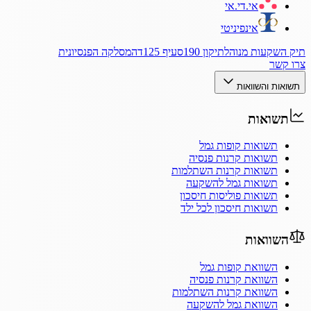
אי.די.אי
אינפיניטי
תיק השקעות מנוהל
תיקון 190
סעיף 125ד
המסלקה הפנסיונית
צרו קשר
תשואות והשוואות
תשואות
תשואות קופות גמל
תשואות קרנות פנסיה
תשואות קרנות השתלמות
תשואות גמל להשקעה
תשואות פוליסות חיסכון
תשואות חיסכון לכל ילד
השוואות
השוואת קופות גמל
השוואת קרנות פנסיה
השוואת קרנות השתלמות
השוואת גמל להשקעה