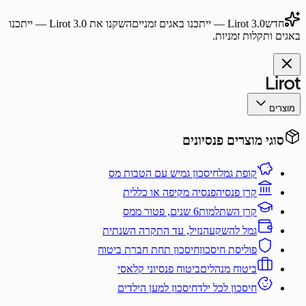
חדש
Lirot 3.0
— ייתכנו באגים זמניים
השקנו את
Lirot 3.0
— ייתכנו
באגים ותקלות זמניות.
מוצרים
סוגי מוצרים פנסיונים
קופת גמל
חיסכון גמיש עם הטבות מס
קרן פנסיה
פנסיה מקיפה או כללית
קרן השתלמות
6 שנים, פטור ממס
גמל להשקעה
נזיל, עד התקרה השנתית
פוליסת חיסכון
חיסכון תחת חברת ביטוח
ביטוח מנהלים
ביטוח פנסיוני קלאסי
חיסכון לכל ילד
חיסכון למען הילדים