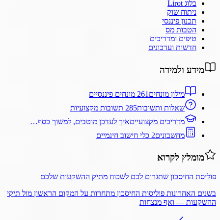
בלוג Lirot
ניתוח שוק
תכנון פיננסי
הטבות מס
טיפים ומדריכים
חדשות ועדכונים
מידע ולמידה
מילון מונחים
261 מונחים פיננסיים
שאלות ותשובות
285 תשובות מקצועיות
מדריכים מקצועיים
איך לעדכן מוטבים, למשוך כסף…
מחשבונים
2 כלי חישוב חינמיים
מומלץ לקרוא
פוליסת החיסכון שתגרום לכם לשכוח מתיק ההשקעות שלכם
בשנים האחרונות פוליסות החיסכון מתחרות על המקום הראשון מול תיקי
ההשקעות — ואף מנצחות