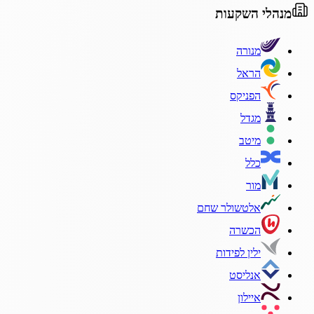
מנהלי השקעות
מנורה
הראל
הפניקס
מגדל
מיטב
כלל
מור
אלטשולר שחם
הכשרה
ילין לפידות
אנליסט
איילון