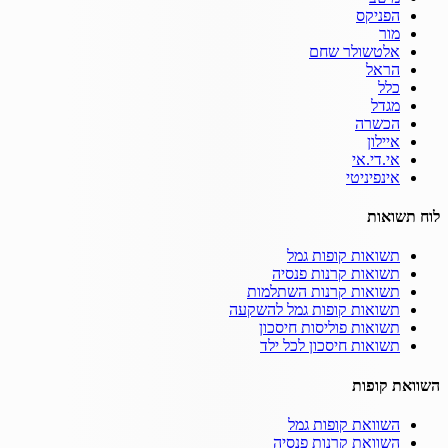
הפניקס
מור
אלטשולר שחם
הראל
כלל
מגדל
הכשרה
איילון
אי.די.אי
אינפיניטי
לוח תשואות
תשואות קופות גמל
תשואות קרנות פנסיה
תשואות קרנות השתלמות
תשואות קופות גמל להשקעה
תשואות פוליסות חיסכון
תשואות חיסכון לכל ילד
השוואת קופות
השוואת קופות גמל
השוואת קרנות פנסיה