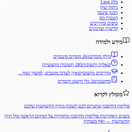
בלוג Lirot
ניתוח שוק
תכנון פיננסי
הטבות מס
טיפים ומדריכים
חדשות ועדכונים
מידע ולמידה
מילון מונחים
261 מונחים פיננסיים
שאלות ותשובות
285 תשובות מקצועיות
מדריכים מקצועיים
איך לעדכן מוטבים, למשוך כסף…
מחשבונים
2 כלי חישוב חינמיים
מומלץ לקרוא
פוליסת החיסכון שתגרום לכם לשכוח מתיק ההשקעות שלכם
בשנים האחרונות פוליסות החיסכון מתחרות על המקום הראשון מול תיקי
ההשקעות — ואף מנצחות