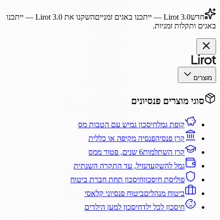
חדש
Lirot 3.0
— ייתכנו באגים זמניים
השקנו את
Lirot 3.0
— ייתכנו
באגים ותקלות זמניות.
מוצרים
סוגי מוצרים פנסיונים
קופת גמל
חיסכון גמיש עם הטבות מס
קרן פנסיה
פנסיה מקיפה או כללית
קרן השתלמות
6 שנים, פטור ממס
גמל להשקעה
נזיל, עד התקרה השנתית
פוליסת חיסכון
חיסכון תחת חברת ביטוח
ביטוח מנהלים
ביטוח פנסיוני קלאסי
חיסכון לכל ילד
חיסכון למען הילדים