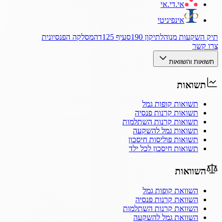
אי.די.אי
אינפיניטי
תיק השקעות מנוהל
תיקון 190
סעיף 125ד
המסלקה הפנסיונית
צרו קשר
תשואות והשוואות
תשואות
תשואות קופות גמל
תשואות קרנות פנסיה
תשואות קרנות השתלמות
תשואות גמל להשקעה
תשואות פוליסות חיסכון
תשואות חיסכון לכל ילד
השוואות
השוואת קופות גמל
השוואת קרנות פנסיה
השוואת קרנות השתלמות
השוואת גמל להשקעה