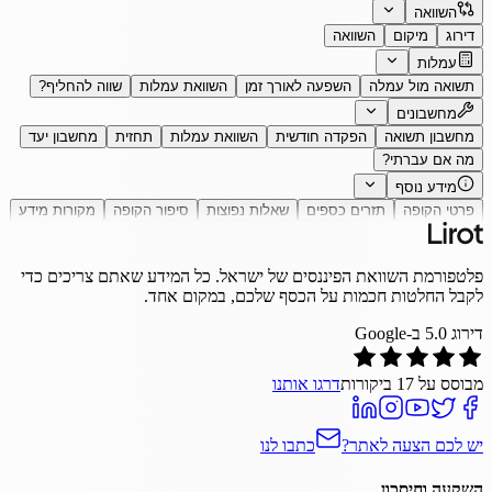
השוואה
דירוג
מיקום
השוואה
עמלות
תשואה מול עמלה
השפעה לאורך זמן
השוואת עמלות
שווה להחליף?
מחשבונים
מחשבון תשואה
הפקדה חודשית
השוואת עמלות
תחזית
מחשבון יעד
מה אם עברתי?
מידע נוסף
פרטי הקופה
תזרים כספים
שאלות נפוצות
סיפור הקופה
מקורות מידע
פלטפורמת השוואת הפיננסים של ישראל. כל המידע שאתם צריכים כדי
לקבל החלטות חכמות על הכסף שלכם, במקום אחד.
דירוג
5.0
ב-Google
מבוסס על
17
ביקורות
דרגו אותנו
יש לכם הצעה לאתר?
כתבו לנו
השקעה וחיסכון