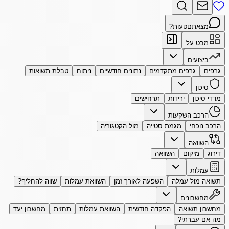
מצאתם
טעות?
מבט על
ביצועים
גרפים
גרפים מתקדמים
נתונים חודשיים
ניתוח
טבלת תשואות
סיכון
מדדי סיכון
ירידות
תרחישים
הרכב השקעות
הרכב נוכחי
מגמת סטייה
מול הקטגוריה
השוואה
דירוג
מיקום
השוואה
עמלות
תשואה מול עמלה
השפעה לאורך זמן
השוואת עמלות
שווה להחליף?
מחשבונים
מחשבון תשואה
הפקדה חודשית
השוואת עמלות
תחזית
מחשבון יעד
מה אם עברתי?