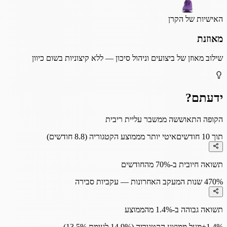
האישיות של הקרן
מאוזנת
שילוב מאוזן של ביצועים וניהול סיכון — ללא קיצוניות בשום כיוון
ידעתם?
הקופה התאוששה ממשבר עליית ריבית
תוך 10 חודשים
איטי יותר מממוצע הקטגוריה (8.8 חודשים)
תשואה חיובית ב-70% מהחודשים
70%
4 שנות המעקב האחרונות — עקביות סבירה
תשואה גבוהה ב-1.4% מהממוצע
+1.4%
מעל ממוצע הקטגוריה (14.9% לעומת 13.5%)