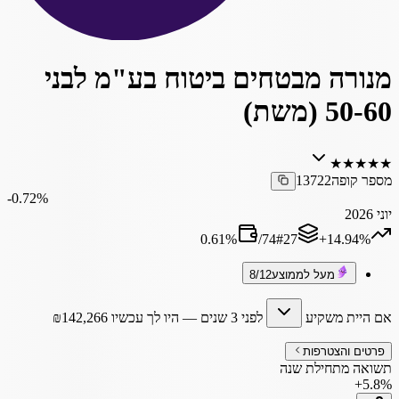
מנורה מבטחים ביטוח בע"מ לבני
50-60 (משת)
★
★
★
★
★
מספר קופה
13722
‎-0.72%
יוני 2026
0.61
%
/
74
#
27
‎+14.94%
מעל לממוצע
8/12
אם היית משקיע
לפני 3 שנים
— היו לך עכשיו
142,266
₪
פרטים והצטרפות
תשואה מתחילת שנה
+5.8%