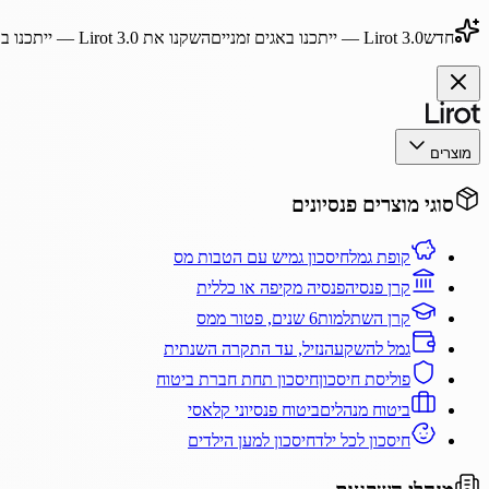
חדש
Lirot 3.0
— ייתכנו באגים זמניים
השקנו את
Lirot 3.0
— ייתכנו בא
מוצרים
סוגי מוצרים פנסיונים
קופת גמל
חיסכון גמיש עם הטבות מס
קרן פנסיה
פנסיה מקיפה או כללית
קרן השתלמות
6 שנים, פטור ממס
גמל להשקעה
נזיל, עד התקרה השנתית
פוליסת חיסכון
חיסכון תחת חברת ביטוח
ביטוח מנהלים
ביטוח פנסיוני קלאסי
חיסכון לכל ילד
חיסכון למען הילדים