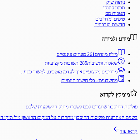
ניתוח שוק
תכנון פיננסי
הטבות מס
טיפים ומדריכים
חדשות ועדכונים
מידע ולמידה
מילון מונחים
261 מונחים פיננסיים
שאלות ותשובות
285 תשובות מקצועיות
מדריכים מקצועיים
איך לעדכן מוטבים, למשוך כסף…
מחשבונים
2 כלי חישוב חינמיים
מומלץ לקרוא
פוליסת החיסכון שתגרום לכם לשכוח מתיק ההשקעות שלכם
בשנים האחרונות פוליסות החיסכון מתחרות על המקום הראשון מול תיקי 
קראו עוד