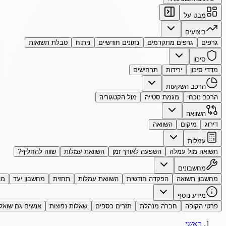
מבט על
ביצועים
גרפים
גרפים מתקדמים
נתונים חודשיים
ניתוח
טבלת תשואות
סיכון
מדדי סיכון
ירידות
תרחישים
הרכב השקעות
הרכב נוכחי
מגמת סטייה
מול הקטגוריה
השוואה
דירוג
מיקום
השוואה
עמלות
תשואה מול עמלה
השפעה לאורך זמן
השוואת עמלות
שווה להחליף?
מחשבונים
מחשבון תשואה
הפקדה חודשית
השוואת עמלות
תחזית
מחשבון יעד
מה
מידע נוסף
פרטי הקופה
חברה מנהלת
תזרים כספים
שאלות נפוצות
אנשים גם שואל
ראשי