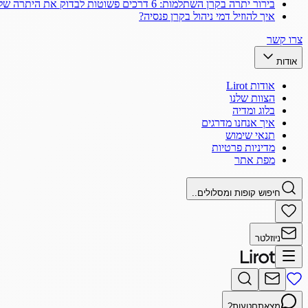
בירור יתרה בקרן השתלמות: 6 דרכים פשוטות לבדוק את היתרה שלך
איך להוזיל דמי ניהול בקרן פנסיה?
צרו קשר
אודות
אודות Lirot
הצוות שלנו
בלוג ומדיה
איך אנחנו מדרגים
תנאי שימוש
מדיניות פרטיות
מפת אתר
חיפוש קופות ומסלולים..
ניוזלטר
מצאתם
טעות?