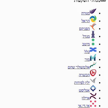
מנהלי השקעות
מנורה
הראל
הפניקס
מגדל
מיטב
כלל
מור
אלטשולר שחם
הכשרה
ילין לפידות
אנליסט
איילון
אי.די.אי