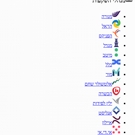
מנהלי השקעות
מנורה
הראל
הפניקס
מגדל
מיטב
כלל
מור
אלטשולר שחם
הכשרה
ילין לפידות
אנליסט
איילון
אי.די.אי