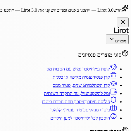
חדש
Lirot 3.0
— ייתכנו באגים זמניים
השקנו את
Lirot 3.0
— ייתכנו בא
מוצרים
סוגי מוצרים פנסיונים
קופת גמל
חיסכון גמיש עם הטבות מס
קרן פנסיה
פנסיה מקיפה או כללית
קרן השתלמות
6 שנים, פטור ממס
גמל להשקעה
נזיל, עד התקרה השנתית
פוליסת חיסכון
חיסכון תחת חברת ביטוח
ביטוח מנהלים
ביטוח פנסיוני קלאסי
חיסכון לכל ילד
חיסכון למען הילדים