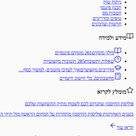
ניתוח שוק
תכנון פיננסי
הטבות מס
טיפים ומדריכים
חדשות ועדכונים
מידע ולמידה
מילון מונחים
261 מונחים פיננסיים
שאלות ותשובות
285 תשובות מקצועיות
מדריכים מקצועיים
איך לעדכן מוטבים, למשוך כסף…
מחשבונים
2 כלי חישוב חינמיים
מומלץ לקרוא
פוליסת החיסכון שתגרום לכם לשכוח מתיק ההשקעות שלכם
בשנים האחרונות פוליסות החיסכון מתחרות על המקום הראשון מול תיקי 
קראו עוד