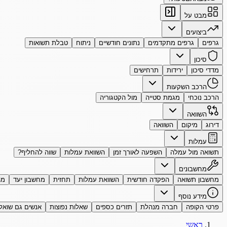
מבט על
ביצועים
גרפים
גרפים מתקדמים
נתונים חודשיים
ניתוח
טבלת תשואות
סיכון
מדדי סיכון
ירידות
תרחישים
הרכב השקעות
הרכב נוכחי
מגמת סטייה
מול הקטגוריה
השוואה
דירוג
מיקום
השוואה
עמלות
תשואה מול עמלה
השפעה לאורך זמן
השוואת עמלות
שווה להחליף?
מחשבונים
מחשבון תשואה
הפקדה חודשית
השוואת עמלות
תחזית
מחשבון יעד
מה
מידע נוסף
פרטי הקופה
חברה מנהלת
תזרים כספים
שאלות נפוצות
אנשים גם שואל
ראשי