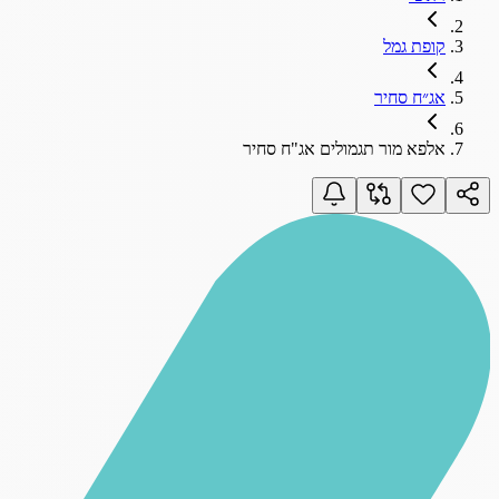
קופת גמל
אג״ח סחיר
אלפא מור תגמולים אג"ח סחיר