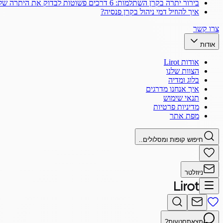
בירור יתרה בקרן השתלמות: 6 דרכים פשוטות לבדוק את היתרה שלך
איך להוזיל דמי ניהול בקרן פנסיה?
צרו קשר
אודות
אודות Lirot
הצוות שלנו
בלוג ומדיה
איך אנחנו מדרגים
תנאי שימוש
מדיניות פרטיות
מפת אתר
חיפוש קופות ומסלולים..
ניוזלטר
מצאתם
טעות?