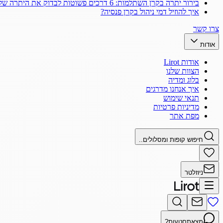
בירור יתרה בקרן השתלמות: 6 דרכים פשוטות לבדוק את היתרה שלך
איך להוזיל דמי ניהול בקרן פנסיה?
צרו קשר
אודות
אודות Lirot
הצוות שלנו
בלוג ומדיה
איך אנחנו מדרגים
תנאי שימוש
מדיניות פרטיות
מפת אתר
חיפוש קופות ומסלולים..
ניוזלטר
מצאתם
טעות?