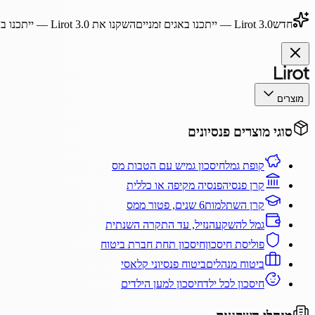
חדש
Lirot 3.0
— ייתכנו באגים זמניים
השקנו את
Lirot 3.0
— ייתכנו בא
מוצרים
סוגי מוצרים פנסיונים
קופת גמל
חיסכון גמיש עם הטבות מס
קרן פנסיה
פנסיה מקיפה או כללית
קרן השתלמות
6 שנים, פטור ממס
גמל להשקעה
נזיל, עד התקרה השנתית
פוליסת חיסכון
חיסכון תחת חברת ביטוח
ביטוח מנהלים
ביטוח פנסיוני קלאסי
חיסכון לכל ילד
חיסכון למען הילדים