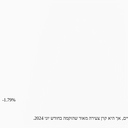
‎-1.79%
ים,
אך
היא
קרן
צעירה
מאוד
שהוקמה
בחודש
יוני
2024.