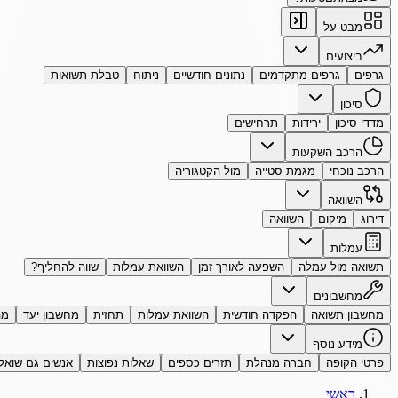
מבט על
ביצועים
גרפים
גרפים מתקדמים
נתונים חודשיים
ניתוח
טבלת תשואות
סיכון
מדדי סיכון
ירידות
תרחישים
הרכב השקעות
הרכב נוכחי
מגמת סטייה
מול הקטגוריה
השוואה
דירוג
מיקום
השוואה
עמלות
תשואה מול עמלה
השפעה לאורך זמן
השוואת עמלות
שווה להחליף?
מחשבונים
מחשבון תשואה
הפקדה חודשית
השוואת עמלות
תחזית
מחשבון יעד
מה
מידע נוסף
פרטי הקופה
חברה מנהלת
תזרים כספים
שאלות נפוצות
אנשים גם שואל
ראשי