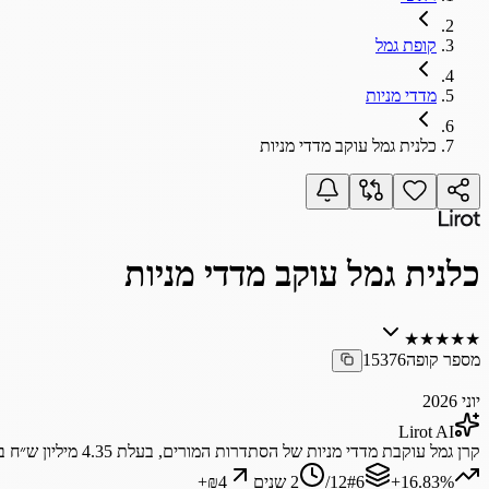
קופת גמל
מדדי מניות
כלנית גמל עוקב מדדי מניות
כלנית גמל עוקב מדדי מניות
★
★
★
★
★
מספר קופה
15376
יוני 2026
Lirot AI
קרן
גמל
עוקבת
מדדי
מניות
של
הסתדרות
המורים,
בעלת
4.35
מיליון
ש״ח
ב
‎+16.83%
6
#
12
/
2 שנים
₪4
+