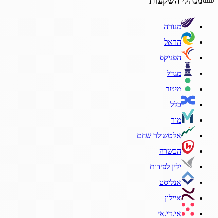
מנהלי השקעות
מנורה
הראל
הפניקס
מגדל
מיטב
כלל
מור
אלטשולר שחם
הכשרה
ילין לפידות
אנליסט
איילון
אי.די.אי