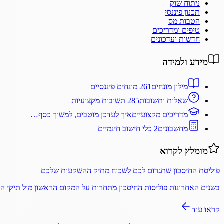
ניתוח שוק
תכנון פיננסי
הטבות מס
טיפים ומדריכים
חדשות ועדכונים
מידע ולמידה
מילון מונחים
261 מונחים פיננסיים
שאלות ותשובות
285 תשובות מקצועיות
מדריכים מקצועיים
איך לעדכן מוטבים, למשוך כסף…
מחשבונים
2 כלי חישוב חינמיים
מומלץ לקרוא
פוליסת החיסכון שתגרום לכם לשכוח מתיק ההשקעות שלכם
בשנים האחרונות פוליסות החיסכון מתחרות על המקום הראשון מול תיקי 
קראו עוד