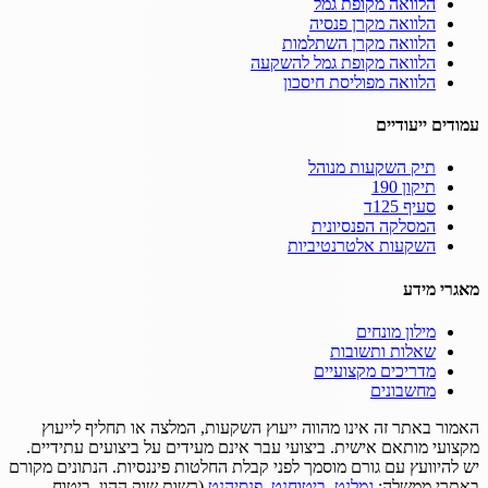
הלוואה מקופת גמל
הלוואה מקרן פנסיה
הלוואה מקרן השתלמות
הלוואה מקופת גמל להשקעה
הלוואה מפוליסת חיסכון
עמודים ייעודיים
תיק השקעות מנוהל
תיקון 190
סעיף 125ד
המסלקה הפנסיונית
השקעות אלטרנטיביות
מאגרי מידע
מילון מונחים
שאלות ותשובות
מדריכים מקצועיים
מחשבונים
האמור באתר זה אינו מהווה ייעוץ השקעות, המלצה או תחליף לייעוץ
מקצועי מותאם אישית.
ביצועי עבר אינם מעידים על ביצועים עתידיים.
יש להיוועץ עם גורם מוסמך לפני קבלת החלטות פיננסיות.
הנתונים מקורם
באתרי ממשלה:
גמלנט
,
ביטוחנט
,
פנסיהנט
(רשות שוק ההון, ביטוח