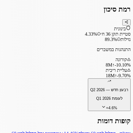
רמת סיכון
בינונית
סטיית תקן 36 ח׳
4.33%
נזילות
89.3%
התנהגות במשברים
קורונה
8
M
↑
‎-10.10%
עליית ריבית
18
M
↑
‎-9.70%
רבעון חדש —
Q2 2026
לעומת
Q1 2026
+
4.6
%
קופות דומות