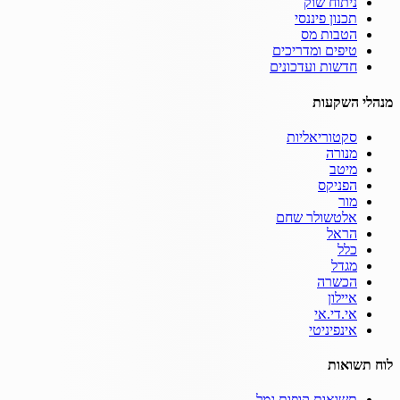
ניתוח שוק
תכנון פיננסי
הטבות מס
טיפים ומדריכים
חדשות ועדכונים
מנהלי השקעות
סקטוריאליות
מנורה
מיטב
הפניקס
מור
אלטשולר שחם
הראל
כלל
מגדל
הכשרה
איילון
אי.די.אי
אינפיניטי
לוח תשואות
תשואות קופות גמל