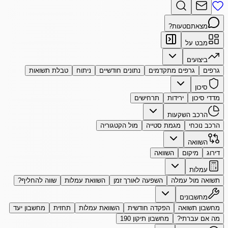
מצאתם
טעות?
מבט על
ביצועים
גרפים
גרפים מתקדמים
נתונים חודשיים
ניתוח
טבלת תשואות
סיכון
מדדי סיכון
ירידות
תרחישים
הרכב השקעות
הרכב נוכחי
מגמת סטייה
מול הקטגוריה
השוואה
דירוג
מיקום
השוואה
עמלות
תשואה מול עמלה
השפעה לאורך זמן
השוואת עמלות
שווה להחליף?
מחשבונים
מחשבון תשואה
הפקדה חודשית
השוואת עמלות
תחזית
מחשבון יעד
מה אם עברתי?
מחשבון תיקון 190