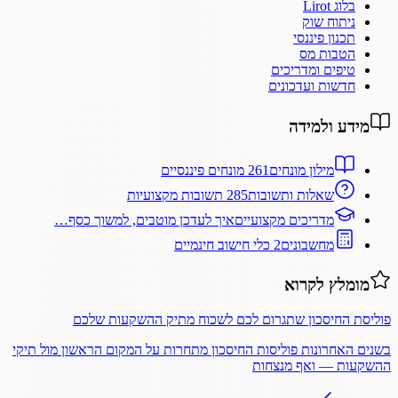
בלוג Lirot
ניתוח שוק
תכנון פיננסי
הטבות מס
טיפים ומדריכים
חדשות ועדכונים
מידע ולמידה
מילון מונחים
261 מונחים פיננסיים
שאלות ותשובות
285 תשובות מקצועיות
מדריכים מקצועיים
איך לעדכן מוטבים, למשוך כסף…
מחשבונים
2 כלי חישוב חינמיים
מומלץ לקרוא
פוליסת החיסכון שתגרום לכם לשכוח מתיק ההשקעות שלכם
בשנים האחרונות פוליסות החיסכון מתחרות על המקום הראשון מול תיקי
ההשקעות — ואף מנצחות