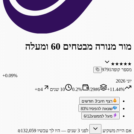
מור מנורה מבטחים 60 ומעלה
★
★
★
★
★
מספר קופה
9791
‎+0.09%
יוני 2026
‎+11.44%
6
#
29
/
%
0.2
10 שנים
₪4
+
רצף חיובי
3 חודשים
שונאת להפסיד
83%
מעל לממוצע
6/12
אם היית משקיע
לפני 3 שנים
— היו לך עכשיו
132,059
₪