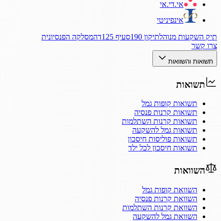
אי.די.אי
אינפיניטי
תיק השקעות מנוהל
תיקון 190
סעיף 125ד
המסלקה הפנסיונית
צרו קשר
תשואות והשוואות
תשואות
תשואות קופות גמל
תשואות קרנות פנסיה
תשואות קרנות השתלמות
תשואות גמל להשקעה
תשואות פוליסות חיסכון
תשואות חיסכון לכל ילד
השוואות
השוואת קופות גמל
השוואת קרנות פנסיה
השוואת קרנות השתלמות
השוואת גמל להשקעה