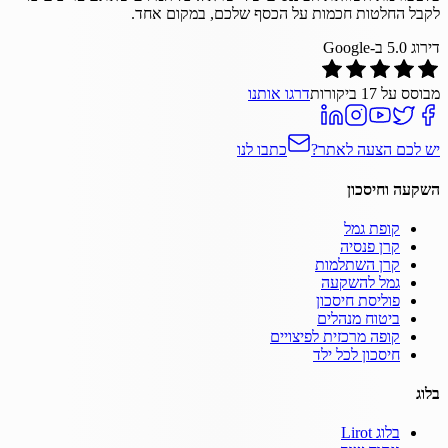
לקבל החלטות חכמות על הכסף שלכם, במקום אחד.
דירוג
5.0
ב-Google
מבוסס על
17
ביקורות
דרגו אותנו
יש לכם הצעה לאתר?
כתבו לנו
השקעה וחיסכון
קופת גמל
קרן פנסיה
קרן השתלמות
גמל להשקעה
פוליסת חיסכון
ביטוח מנהלים
קופה מרכזית לפיצויים
חיסכון לכל ילד
בלוג
בלוג Lirot