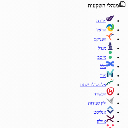
מנהלי השקעות
מנורה
הראל
הפניקס
מגדל
מיטב
כלל
מור
אלטשולר שחם
הכשרה
ילין לפידות
אנליסט
איילון