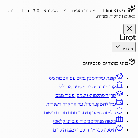
חדש
Lirot 3.0
— ייתכנו באגים זמניים
השקנו את
Lirot 3.0
— ייתכנו
באגים ותקלות זמניות.
מוצרים
סוגי מוצרים פנסיונים
קופת גמל
חיסכון גמיש עם הטבות מס
קרן פנסיה
פנסיה מקיפה או כללית
קרן השתלמות
6 שנים, פטור ממס
גמל להשקעה
נזיל, עד התקרה השנתית
פוליסת חיסכון
חיסכון תחת חברת ביטוח
ביטוח מנהלים
ביטוח פנסיוני קלאסי
חיסכון לכל ילד
חיסכון למען הילדים