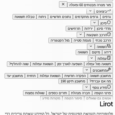
מור מנורה מבטחים 60 ומעלה
ביצועים
גרפים
גרפים מתקדמים
נתונים חודשיים
ניתוח
טבלת תשואות
סיכון
מדדי סיכון
ירידות
תרחישים
הרכב השקעות
הרכב נוכחי
מגמת סטייה
מול הקטגוריה
השוואה
דירוג
מיקום
השוואה
עמלות
תשואה מול עמלה
השפעה לאורך זמן
השוואת עמלות
שווה להחליף?
מחשבונים
מחשבון תשואה
הפקדה חודשית
השוואת עמלות
תחזית
מחשבון יעד
מה אם עברתי?
מחשבון תיקון 190
מידע נוסף
פרטי הקופה
חברה מנהלת
תזרים כספים
שאלות נפוצות
אנשים גם שואלים
סיפור הקופה
מקורות מידע
פלטפורמת השוואת הפיננסים של ישראל. כל המידע שאתם צריכים כדי