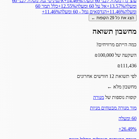
עוצ"מ - מסלול לבני 60 ומעלה
‎+14.46%
אינפיניטי גמל מסלול לבני 60
ומעלה
‎+13.57%
אל על 60 ומעלה
‎+12.55%
כלל תמר 60
ומעלה
‎+11.46%
הנדסאים גמל - 60 ומעלה
‎+11.46%
הצג את כל
29
הקופות ←
מחשבון תשואה
כמה הייתם מרוויחים?
השקעה של ₪100,000
₪
111,436
לפי תשואת 12 חודשים אחרונים
מחשבון מלא ←
קופות נוספות של
מנורה
מור מנורה מבטחים מניות
60 ומעלה
‎+26.49%