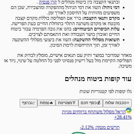
ובתנאי הקצבה בין ביטוח מנהלים ל
קרן פנסיה
.
דמי ניהול:
השוו את דמי הניהול מההפקדה ומהצבירה, שכן הם
משפיעים מהותית על החיסכון לאורך זמן.
מקדם ותנאי הקצבה:
ברר אם הפוליסה כוללת מקדם קצבה
מובטח או מקדם משתנה התלוי בתוחלת החיים בעת הפרישה.
עלות הכיסויים הביטוחיים:
בחנו את גובה הפרמיה עבור ביטוח
החיים ואובדן כושר העבודה ואת התאמתם לצרכים.
תשואות מסלולי ההשקעה:
השוו את ביצועי מסלולי ההשקעה
לאורך זמן, תוך התייחסות לרמת הסיכון.
מאחר שמדובר במוצר ותיק עם תנאים אישיים, מומלץ לבדוק את
הפוליסה הקיימת מול בעל רישיון פנסיוני לפני כל החלטה על שינוי, ניוד או
משיכה.
עוד קופות ביטוח מנהלים
גלו קופות לפי קטגוריות שונות
⭐
כוכבות עולות
💰
כסף חכם
🏅
מצטיינות
🔥
נצפות
📈
ברצף
הראל מסלול משתתף ברווחים מניות
+28.41%
תרשים מגמה: ‎-2.12%