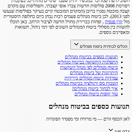
חשוב לדעת שמדובר במכשיר ותיק שעבר שינויים מהותיים: בעקבות
רפורמת 2008 פוליסות חדשות צברו אופי קצבתי, והפוליסות עם מקדם
קצבה מובטח נסגרו ברובן (המקדם המובטח קיים בעיקר בפוליסות שנעשו
לפני 2013). לכן ביטוח מנהלים פעמים רבות נבחן כיום כחלופה היסטורית
מול
קרן פנסיה
, ופחות כברירת מחדל חדשה לציבור הרחב. כאן תוכלו
להשוות בין מסלולי ביטוח המנהלים השונים לפי דמי ניהול, תשואות
ומאפיינים נוספים.
הכלים לבחירת ביטוח מנהלים
תנועות כספים בביטוח מנהלים
התפלגות התשואה בביטוח מנהלים
ביטוח מנהלים לפי מנהל השקעות
היתרונות של ביטוח מנהלים
עמידות ביטוח מנהלים בירידות
הטבות מס ורגולציה בביטוח מנהלים
איך לבחור ביטוח מנהלים?
עוד קופות ביטוח מנהלים
תנועות כספים בביטוח מנהלים
לאן הכסף זורם — מי מרוויח ומי מפסיד הפקדות
346,074