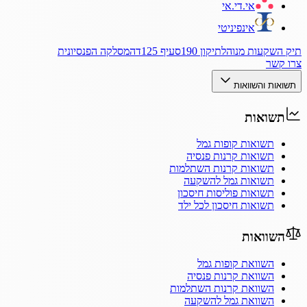
אי.די.אי
אינפיניטי
תיק השקעות מנוהל
תיקון 190
סעיף 125ד
המסלקה הפנסיונית
צרו קשר
תשואות והשוואות
תשואות
תשואות קופות גמל
תשואות קרנות פנסיה
תשואות קרנות השתלמות
תשואות גמל להשקעה
תשואות פוליסות חיסכון
תשואות חיסכון לכל ילד
השוואות
השוואת קופות גמל
השוואת קרנות פנסיה
השוואת קרנות השתלמות
השוואת גמל להשקעה