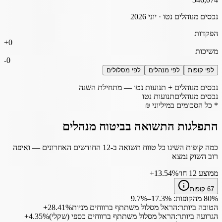
נכסים מנוהלים נטו ·
יוני 2026
הפקדות
+
0
משיכות
-
0
לפי קופות
לפי מנהלים
לפי מסלולים
נכסים מנוהלים + תנועות נטו — מתחילת השנה
נכסים מנוהלים
תנועות נטו
* כל הסכומים במיליוני ₪
התפלגות התשואה בביטוח מנהלים
כמה קופות השיגו כל טווח תשואה ב-12 החודשים האחרונים — ואיפה
רוב השוק נמצא
ממוצע 12 חו׳
‎+13.54%
67
קופות
80% מהקופות:
%
17.3
–
%
9.7
הטובה ביותר
:
הראל מסלול משתתף ברווחים מניות
‎+28.41%
הגרועה ביותר
:
הראל מסלול משתתף ברווחים כספי (שקלי)
‎+4.35%