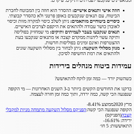
וממאפיינים שנקבעו לעמיתים ותיקים. עיקרם:
חוזה אישי ותנאים אישיים:
ההסדר הוא חוזה בין המבוטח לחברת
הביטוח, עם תנאים שנקבעים באופן פרטני ולא כהסדר קבוצתי.
כיסויים ביטוחיים מותאמים:
ניתן לשלב כיסוי למקרה מוות וכיסוי
לאובדן כושר עבודה ולהתאים את היקפם לצרכים האישיים.
תנאים שנקבעו בעבר לעמיתים ותיקים:
מי שמחזיק בפוליסה
ותיקה עשוי ליהנות ממקדם קצבה או מתנאים שנקבעו בעת
ההצטרפות ואינם זמינים בפוליסות חדשות.
מגוון מסלולי השקעה:
ניתן לבחור בין מסלולי השקעה שונים
ולהתאים את רמת החשיפה לסיכון.
עמידות ביטוח מנהלים בירידות
כשהשוק יורד — כמה זמן לוקח להתאושש?
בדקנו את החודשים הקשים ביותר ב-3 השנים האחרונות — מי הקופה
שנפגעה הכי קשה, כמה ירדה, ותוך כמה זמן חזרה לעצמה.
מרץ 2020
ממוצע
‎-8.41%
הקופה שנפגעה הכי קשה:
הפניקס מסלול השקעה מתמחה מניות למקבלי
קצבה
(
הפניקס
)
ירידה:
‎-16.61%
התאוששות:
5 חו׳