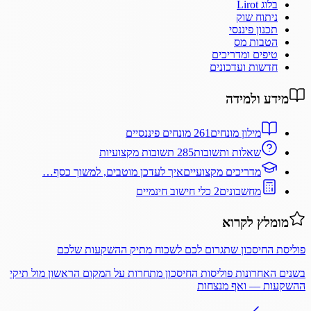
בלוג Lirot
ניתוח שוק
תכנון פיננסי
הטבות מס
טיפים ומדריכים
חדשות ועדכונים
מידע ולמידה
מילון מונחים
261 מונחים פיננסיים
שאלות ותשובות
285 תשובות מקצועיות
מדריכים מקצועיים
איך לעדכן מוטבים, למשוך כסף…
מחשבונים
2 כלי חישוב חינמיים
מומלץ לקרוא
פוליסת החיסכון שתגרום לכם לשכוח מתיק ההשקעות שלכם
בשנים האחרונות פוליסות החיסכון מתחרות על המקום הראשון מול תיקי
ההשקעות — ואף מנצחות