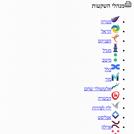
מנהלי השקעות
מנורה
הראל
הפניקס
מגדל
מיטב
כלל
מור
אלטשולר שחם
הכשרה
ילין לפידות
אנליסט
איילון