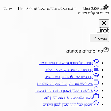
חדש
Lirot 3.0
— ייתכנו באגים זמניים
השקנו את
Lirot 3.0
— ייתכנו
באגים ותקלות זמניות.
מוצרים
סוגי מוצרים פנסיונים
קופת גמל
חיסכון גמיש עם הטבות מס
קרן פנסיה
פנסיה מקיפה או כללית
קרן השתלמות
6 שנים, פטור ממס
גמל להשקעה
נזיל, עד התקרה השנתית
פוליסת חיסכון
חיסכון תחת חברת ביטוח
ביטוח מנהלים
ביטוח פנסיוני קלאסי
חיסכון לכל ילד
חיסכון למען הילדים