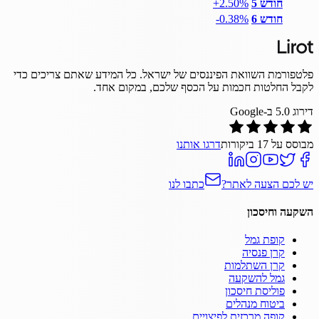
חודש 5
‎+2.50%
חודש 6
‎-0.38%
פלטפורמת השוואת הפיננסים של ישראל. כל המידע שאתם צריכים כדי
לקבל החלטות חכמות על הכסף שלכם, במקום אחד.
דירוג
5.0
ב-Google
מבוסס על
17
ביקורות
דרגו אותנו
יש לכם הצעה לאתר?
כתבו לנו
השקעה וחיסכון
קופת גמל
קרן פנסיה
קרן השתלמות
גמל להשקעה
פוליסת חיסכון
ביטוח מנהלים
קופה מרכזית לפיצויים