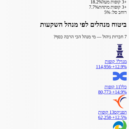
+
3
קופות מעל
%
18.2
+
3
קופות מתחת
%
7.7
רוחב סל:
%
5
ביטוח מנהלים לפי מנהל השקעות
7
חברות ניהול — מי מנהל הכי הרבה כסף?
מגדל
7
קופות
114,956
·
+
12.9
%
כלל
11
קופות
80,773
·
+
14.9
%
הפניקס
13
קופות
62,258
·
+
12.5
%