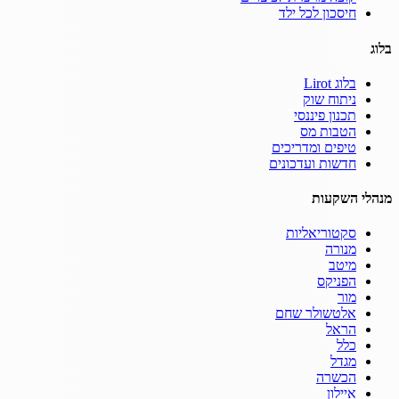
חיסכון לכל ילד
בלוג
בלוג Lirot
ניתוח שוק
תכנון פיננסי
הטבות מס
טיפים ומדריכים
חדשות ועדכונים
מנהלי השקעות
סקטוריאליות
מנורה
מיטב
הפניקס
מור
אלטשולר שחם
הראל
כלל
מגדל
הכשרה
איילון