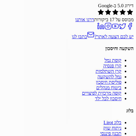
דירוג
5.0
ב-Google
מבוסס על
17
ביקורות
דרגו אותנו
יש לכם הצעה לאתר?
כתבו לנו
השקעה וחיסכון
קופת גמל
קרן פנסיה
קרן השתלמות
גמל להשקעה
פוליסת חיסכון
ביטוח מנהלים
קופה מרכזית לפיצויים
חיסכון לכל ילד
בלוג
בלוג Lirot
ניתוח שוק
תכנון פיננסי