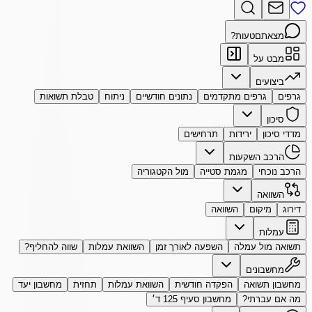
מצאתם
טעות?
מבט על
ביצועים
גרפים
גרפים מתקדמים
נתונים חודשיים
ניתוח
טבלת תשואות
סיכון
מדדי סיכון
ירידות
תרחישים
הרכב השקעות
הרכב נוכחי
מגמת סטייה
מול הקטגוריה
השוואה
דירוג
מיקום
השוואה
עמלות
תשואה מול עמלה
השפעה לאורך זמן
השוואת עמלות
שווה להחליף?
מחשבונים
מחשבון תשואה
הפקדה חודשית
השוואת עמלות
תחזית
מחשבון יעד
מה אם עברתי?
מחשבון סעיף 125 ד׳