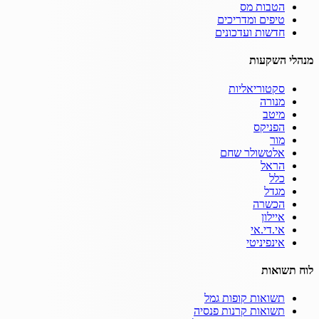
הטבות מס
טיפים ומדריכים
חדשות ועדכונים
מנהלי השקעות
סקטוריאליות
מנורה
מיטב
הפניקס
מור
אלטשולר שחם
הראל
כלל
מגדל
הכשרה
איילון
אי.די.אי
אינפיניטי
לוח תשואות
תשואות קופות גמל
תשואות קרנות פנסיה