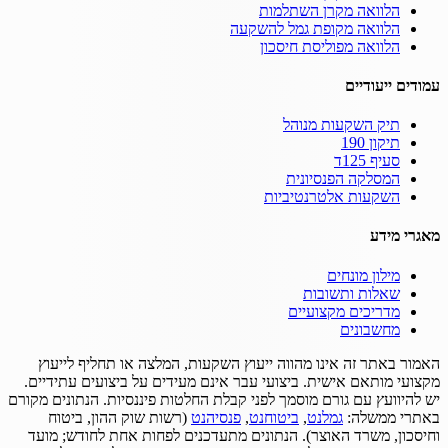
הלוואה מקרן השתלמות
הלוואה מקופת גמל להשקעה
הלוואה מפוליסת חיסכון
עמודים ייעודיים
תיק השקעות מנוהל
תיקון 190
סעיף 125ד
המסלקה הפנסיונית
השקעות אלטרנטיביות
מאגרי מידע
מילון מונחים
שאלות ותשובות
מדריכים מקצועיים
מחשבונים
האמור באתר זה אינו מהווה ייעוץ השקעות, המלצה או תחליף לייעוץ
מקצועי מותאם אישית.
ביצועי עבר אינם מעידים על ביצועים עתידיים.
יש להיוועץ עם גורם מוסמך לפני קבלת החלטות פיננסיות.
הנתונים מקורם
באתרי ממשלה:
גמלנט
,
ביטוחנט
,
פנסיהנט
(רשות שוק ההון, ביטוח
וחיסכון, משרד האוצר).
הנתונים מתעדכנים לפחות אחת לחודש; מועד