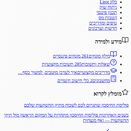
בלוג Lirot
ניתוח שוק
תכנון פיננסי
הטבות מס
טיפים ומדריכים
חדשות ועדכונים
מידע ולמידה
מילון מונחים
261 מונחים פיננסיים
שאלות ותשובות
285 תשובות מקצועיות
מדריכים מקצועיים
איך לעדכן מוטבים, למשוך כסף…
מחשבונים
2 כלי חישוב חינמיים
מומלץ לקרוא
פוליסת החיסכון שתגרום לכם לשכוח מתיק ההשקעות שלכם
בשנים האחרונות פוליסות החיסכון מתחרות על המקום הראשון מול תיקי
ההשקעות — ואף מנצחות