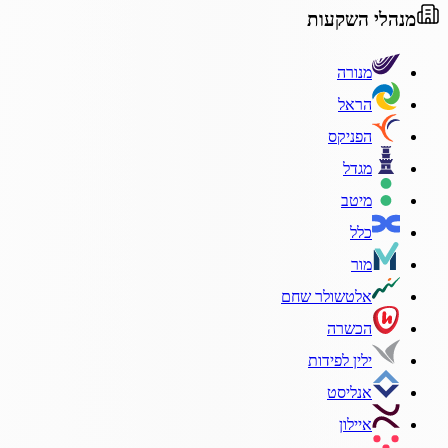
מנהלי השקעות
מנורה
הראל
הפניקס
מגדל
מיטב
כלל
מור
אלטשולר שחם
הכשרה
ילין לפידות
אנליסט
איילון