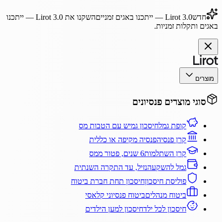
חדש
Lirot 3.0
— ייתכנו באגים זמניים
השקנו את
Lirot 3.0
— ייתכנו
באגים ותקלות זמניות.
מוצרים
סוגי מוצרים פנסיונים
קופת גמל
חיסכון גמיש עם הטבות מס
קרן פנסיה
פנסיה מקיפה או כללית
קרן השתלמות
6 שנים, פטור ממס
גמל להשקעה
נזיל, עד התקרה השנתית
פוליסת חיסכון
חיסכון תחת חברת ביטוח
ביטוח מנהלים
ביטוח פנסיוני קלאסי
חיסכון לכל ילד
חיסכון למען הילדים