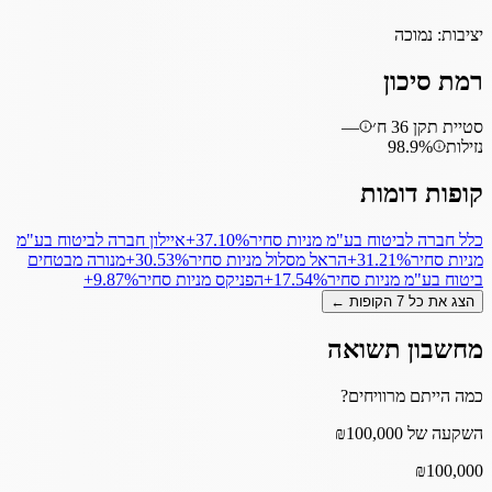
יציבות:
נמוכה
רמת סיכון
סטיית תקן 36 ח׳
—
נזילות
98.9%
קופות דומות
כלל חברה לביטוח בע"מ מניות סחיר
‎+37.10%
איילון חברה לביטוח בע"מ
מניות סחיר
‎+31.21%
הראל מסלול מניות סחיר
‎+30.53%
מנורה מבטחים
ביטוח בע"מ מניות סחיר
‎+17.54%
הפניקס מניות סחיר
‎+9.87%
הצג את כל
7
הקופות ←
מחשבון תשואה
כמה הייתם מרוויחים?
השקעה של ₪100,000
₪
100,000