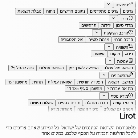
ביצועים
גרפים
גרפים מתקדמים
נתונים חודשיים
ניתוח
טבלת תשואות
סיכון
מדדי סיכון
ירידות
תרחישים
הרכב השקעות
הרכב נוכחי
מגמת סטייה
מול הקטגוריה
השוואה
דירוג
מיקום
השוואה
עמלות
תשואה מול עמלה
השפעה לאורך זמן
השוואת עמלות
שווה להחליף?
מחשבונים
מחשבון תשואה
הפקדה חודשית
השוואת עמלות
תחזית
מחשבון יעד
מה אם עברתי?
מחשבון סעיף 125 ד׳
מידע נוסף
פרטי הקופה
חברה מנהלת
תזרים כספים
שאלות נפוצות
אנשים גם שואלים
סיפור הקופה
מקורות מידע
פלטפורמת השוואת הפיננסים של ישראל. כל המידע שאתם צריכים כדי
לקבל החלטות חכמות על הכסף שלכם, במקום אחד.