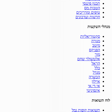
תכנון פיננסי
הטבות מס
טיפים ומדריכים
חדשות ועדכונים
מנהלי השקעות
סקטוריאליות
מנורה
מיטב
הפניקס
מור
אלטשולר שחם
הראל
כלל
מגדל
הכשרה
איילון
אי.די.אי
אינפיניטי
לוח תשואות
תשואות קופות גמל