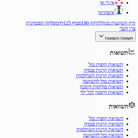
אי.די.אי
אינפיניטי
תיק השקעות מנוהל
תיקון 190
סעיף 125ד
המסלקה הפנסיונית
צרו קשר
תשואות והשוואות
תשואות
תשואות קופות גמל
תשואות קרנות פנסיה
תשואות קרנות השתלמות
תשואות גמל להשקעה
תשואות פוליסות חיסכון
תשואות חיסכון לכל ילד
השוואות
השוואת קופות גמל
השוואת קרנות פנסיה
השוואת קרנות השתלמות
השוואת גמל להשקעה