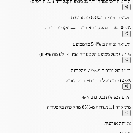
תוך 2 חודשים
מהר יותר מממוצע הקטגוריה (2.3 חודשים)
תשואה חיובית ב-83% מהחודשים
83%
3 שנות המעקב האחרונות — עקביות גבוהה
תשואה גבוהה ב-5.4% מהממוצע
+5.4%
מעל ממוצע הקטגוריה (14.3% לעומת 8.9%)
דמי ניהול נמוכים מ-77% מהקופות
0.43%
דמי ניהול תחרותיים בקטגוריה
הקופה מנהלת נכסים בהיקף
₪1.1 מיליארד
גדולה מ-85% מהקופות בקטגוריה
צמיחה אורגנית