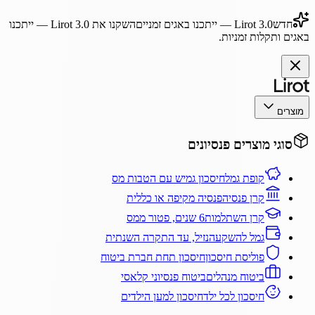
חדש
Lirot 3.0
— ייתכנו באגים זמניים
השקנו את
Lirot 3.0
— ייתכנו
באגים ותקלות זמניות.
מוצרים
סוגי מוצרים פנסיונים
קופת גמל
חיסכון גמיש עם הטבות מס
קרן פנסיה
פנסיה מקיפה או כללית
קרן השתלמות
6 שנים, פטור ממס
גמל להשקעה
נזיל, עד התקרה השנתית
פוליסת חיסכון
חיסכון תחת חברת ביטוח
ביטוח מנהלים
ביטוח פנסיוני קלאסי
חיסכון לכל ילד
חיסכון למען הילדים