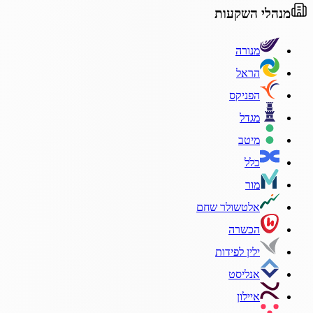
מנהלי השקעות
מנורה
הראל
הפניקס
מגדל
מיטב
כלל
מור
אלטשולר שחם
הכשרה
ילין לפידות
אנליסט
איילון