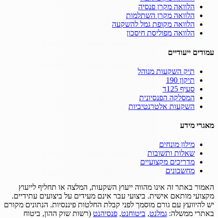
הלוואה מקרן פנסיה
הלוואה מקרן השתלמות
הלוואה מקופת גמל להשקעה
הלוואה מפוליסת חיסכון
עמודים ייעודיים
תיק השקעות מנוהל
תיקון 190
סעיף 125ד
המסלקה הפנסיונית
השקעות אלטרנטיביות
מאגרי מידע
מילון מונחים
שאלות ותשובות
מדריכים מקצועיים
מחשבונים
האמור באתר זה אינו מהווה ייעוץ השקעות, המלצה או תחליף לייעוץ
מקצועי מותאם אישית.
ביצועי עבר אינם מעידים על ביצועים עתידיים.
יש להיוועץ עם גורם מוסמך לפני קבלת החלטות פיננסיות.
הנתונים מקורם
באתרי ממשלה:
גמלנט
,
ביטוחנט
,
פנסיהנט
(רשות שוק ההון, ביטוח