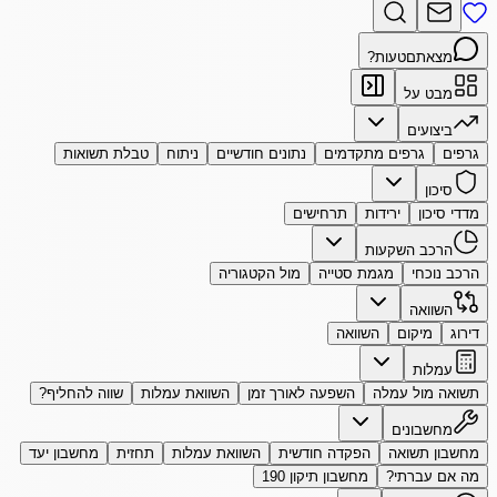
מצאתם
טעות?
מבט על
ביצועים
גרפים
גרפים מתקדמים
נתונים חודשיים
ניתוח
טבלת תשואות
סיכון
מדדי סיכון
ירידות
תרחישים
הרכב השקעות
הרכב נוכחי
מגמת סטייה
מול הקטגוריה
השוואה
דירוג
מיקום
השוואה
עמלות
תשואה מול עמלה
השפעה לאורך זמן
השוואת עמלות
שווה להחליף?
מחשבונים
מחשבון תשואה
הפקדה חודשית
השוואת עמלות
תחזית
מחשבון יעד
מה אם עברתי?
מחשבון תיקון 190