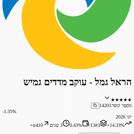
הראל גמל - עוקב מדדים גמיש
★
★
★
★
★
מספר קופה
14201
‎-1.35%
יוני 2026
‎+14.33%
3
#
13
/
%
0.43
3 שנים
₪419
+