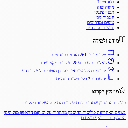
בלוג Lirot
ניתוח שוק
תכנון פיננסי
הטבות מס
טיפים ומדריכים
חדשות ועדכונים
מידע ולמידה
מילון מונחים
261 מונחים פיננסיים
שאלות ותשובות
285 תשובות מקצועיות
מדריכים מקצועיים
איך לעדכן מוטבים, למשוך כסף…
מחשבונים
2 כלי חישוב חינמיים
מומלץ לקרוא
פוליסת החיסכון שתגרום לכם לשכוח מתיק ההשקעות שלכם
בשנים האחרונות פוליסות החיסכון מתחרות על המקום הראשון מול תיקי
ההשקעות — ואף מנצחות