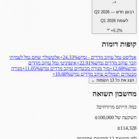
רבעון חדש —
Q2 2026
לעומת
Q1 2026
+
5.2
%
קופות דומות
אנליסט גמל עוקב מדדים - גמיש
‎+24.33%
אלטשולר שחם גמל לעמיתי
חבר עוקב מדדים גמיש
‎+22.91%
אינפיניטי גמל עוקב מדדים
גמיש
‎+12.69%
מור מנורה מבטחים עוקב מדדים גמיש
‎+11.05%
מנורה
מבטחים תגמולים עוקב מדדים גמיש
‎+10.60%
הצג את כל
13
הקופות ←
מחשבון תשואה
כמה הייתם מרוויחים?
השקעה של ₪100,000
₪
114,328
לפי תשואת 12 חודשים אחרונים