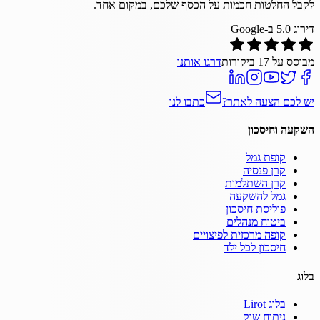
לקבל החלטות חכמות על הכסף שלכם, במקום אחד.
דירוג
5.0
ב-Google
מבוסס על
17
ביקורות
דרגו אותנו
יש לכם הצעה לאתר?
כתבו לנו
השקעה וחיסכון
קופת גמל
קרן פנסיה
קרן השתלמות
גמל להשקעה
פוליסת חיסכון
ביטוח מנהלים
קופה מרכזית לפיצויים
חיסכון לכל ילד
בלוג
בלוג Lirot
ניתוח שוק