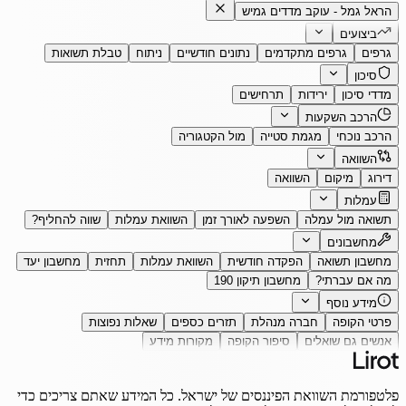
הראל גמל - עוקב מדדים גמיש
ביצועים
גרפים
גרפים מתקדמים
נתונים חודשיים
ניתוח
טבלת תשואות
סיכון
מדדי סיכון
ירידות
תרחישים
הרכב השקעות
הרכב נוכחי
מגמת סטייה
מול הקטגוריה
השוואה
דירוג
מיקום
השוואה
עמלות
תשואה מול עמלה
השפעה לאורך זמן
השוואת עמלות
שווה להחליף?
מחשבונים
מחשבון תשואה
הפקדה חודשית
השוואת עמלות
תחזית
מחשבון יעד
מה אם עברתי?
מחשבון תיקון 190
מידע נוסף
פרטי הקופה
חברה מנהלת
תזרים כספים
שאלות נפוצות
אנשים גם שואלים
סיפור הקופה
מקורות מידע
פלטפורמת השוואת הפיננסים של ישראל. כל המידע שאתם צריכים כדי