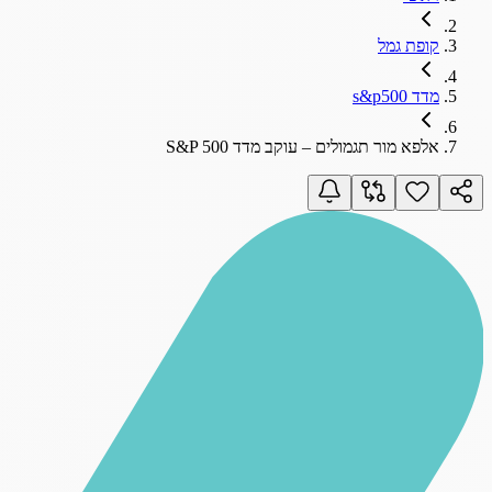
קופת גמל
מדד s&p500
אלפא מור תגמולים – עוקב מדד S&P 500