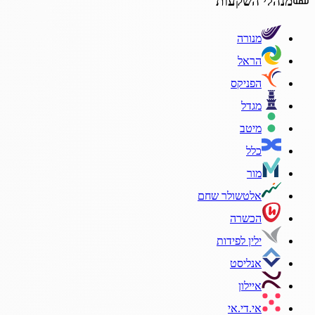
מנהלי השקעות
מנורה
הראל
הפניקס
מגדל
מיטב
כלל
מור
אלטשולר שחם
הכשרה
ילין לפידות
אנליסט
איילון
אי.די.אי