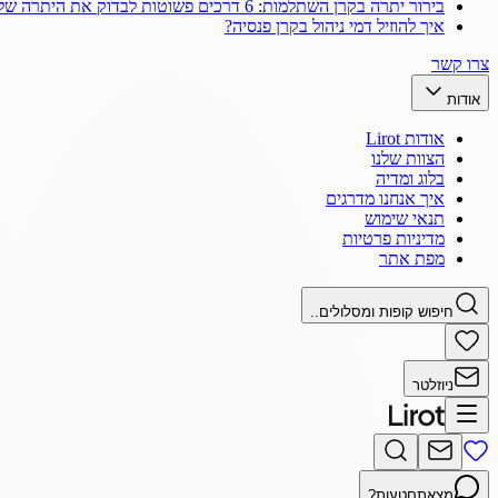
בירור יתרה בקרן השתלמות: 6 דרכים פשוטות לבדוק את היתרה שלך
איך להוזיל דמי ניהול בקרן פנסיה?
צרו קשר
אודות
אודות Lirot
הצוות שלנו
בלוג ומדיה
איך אנחנו מדרגים
תנאי שימוש
מדיניות פרטיות
מפת אתר
חיפוש קופות ומסלולים..
ניוזלטר
מצאתם
טעות?