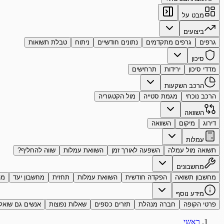
מבט על
ביצועים
גרפים
גרפים מתקדמים
נתונים חודשיים
ניתוח
טבלת תשואות
סיכון
מדדי סיכון
ירידות
תרחישים
הרכב השקעות
הרכב נוכחי
מגמת סטייה
מול הקטגוריה
השוואה
דירוג
מיקום
השוואה
עמלות
תשואה מול עמלה
השפעה לאורך זמן
השוואת עמלות
שווה להחליף?
מחשבונים
מחשבון תשואה
הפקדה חודשית
השוואת עמלות
תחזית
מחשבון יעד
מה
מידע נוסף
פרטי הקופה
חברה מנהלת
תזרים כספים
שאלות נפוצות
אנשים גם שואל
ראשי