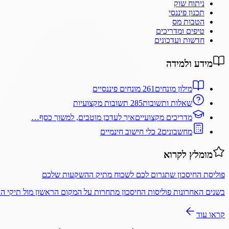
ניתוח שוק
תכנון פיננסי
הטבות מס
טיפים ומדריכים
חדשות ועדכונים
מידע ולמידה
מילון מונחים
261 מונחים פיננסיים
שאלות ותשובות
285 תשובות מקצועיות
מדריכים מקצועיים
איך לעדכן מוטבים, למשוך כסף…
מחשבונים
2 כלי חישוב חינמיים
מומלץ לקרוא
פוליסת החיסכון שתגרום לכם לשכוח מתיק ההשקעות שלכם
בשנים האחרונות פוליסות החיסכון מתחרות על המקום הראשון מול תיקי 
קראו עוד