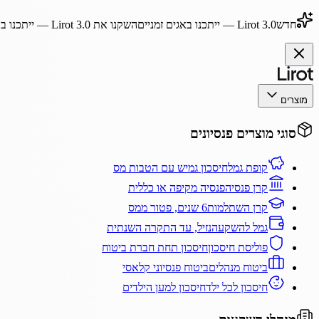
חדש
Lirot 3.0
— ייתכנו באגים זמניים
השקנו את
Lirot 3.0
— ייתכנו בא
מוצרים
סוגי מוצרים פנסיונים
קופת גמל
חיסכון גמיש עם הטבות מס
קרן פנסיה
פנסיה מקיפה או כללית
קרן השתלמות
6 שנים, פטור ממס
גמל להשקעה
נזיל, עד התקרה השנתית
פוליסת חיסכון
חיסכון תחת חברת ביטוח
ביטוח מנהלים
ביטוח פנסיוני קלאסי
חיסכון לכל ילד
חיסכון למען הילדים