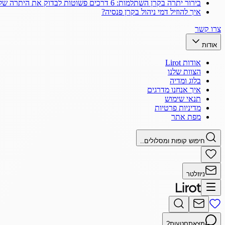
בירור יתרה בקרן השתלמות: 6 דרכים פשוטות לבדוק את היתרה שלך
איך להוזיל דמי ניהול בקרן פנסיה?
צרו קשר
אודות
אודות Lirot
הצוות שלנו
בלוג ומדיה
איך אנחנו מדרגים
תנאי שימוש
מדיניות פרטיות
מפת אתר
חיפוש קופות ומסלולים..
ניוזלטר
מצאתם
טעות?