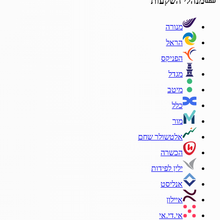
מנהלי השקעות
מנורה
הראל
הפניקס
מגדל
מיטב
כלל
מור
אלטשולר שחם
הכשרה
ילין לפידות
אנליסט
איילון
אי.די.אי