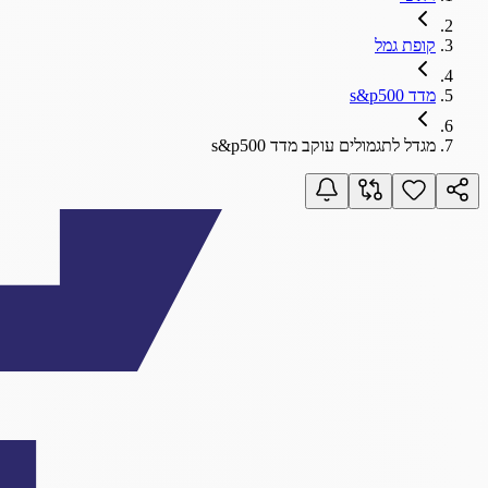
קופת גמל
מדד s&p500
מגדל לתגמולים עוקב מדד s&p500