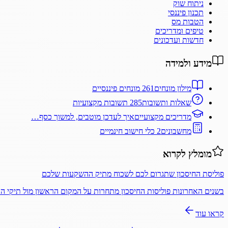
ניתוח שוק
תכנון פיננסי
הטבות מס
טיפים ומדריכים
חדשות ועדכונים
מידע ולמידה
מילון מונחים
261 מונחים פיננסיים
שאלות ותשובות
285 תשובות מקצועיות
מדריכים מקצועיים
איך לעדכן מוטבים, למשוך כסף…
מחשבונים
2 כלי חישוב חינמיים
מומלץ לקרוא
פוליסת החיסכון שתגרום לכם לשכוח מתיק ההשקעות שלכם
בשנים האחרונות פוליסות החיסכון מתחרות על המקום הראשון מול תיקי 
קראו עוד