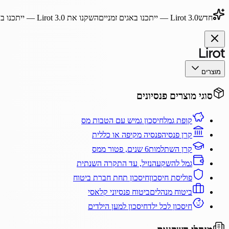
חדש
Lirot 3.0
— ייתכנו באגים זמניים
השקנו את
Lirot 3.0
— ייתכנו בא
מוצרים
סוגי מוצרים פנסיונים
קופת גמל
חיסכון גמיש עם הטבות מס
קרן פנסיה
פנסיה מקיפה או כללית
קרן השתלמות
6 שנים, פטור ממס
גמל להשקעה
נזיל, עד התקרה השנתית
פוליסת חיסכון
חיסכון תחת חברת ביטוח
ביטוח מנהלים
ביטוח פנסיוני קלאסי
חיסכון לכל ילד
חיסכון למען הילדים