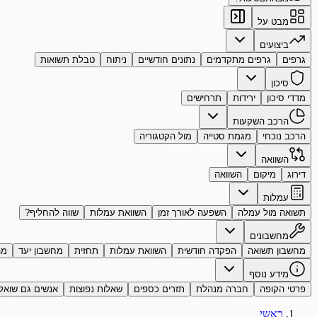
מבט על
ביצועים
גרפים
גרפים מתקדמים
נתונים חודשיים
ניתוח
טבלת תשואות
סיכון
מדדי סיכון
ירידות
תרחישים
הרכב השקעות
הרכב נוכחי
מגמת סטייה
מול הקטגוריה
השוואה
דירוג
מיקום
השוואה
עמלות
תשואה מול עמלה
השפעה לאורך זמן
השוואת עמלות
שווה להחליף?
מחשבונים
מחשבון תשואה
הפקדה חודשית
השוואת עמלות
תחזית
מחשבון יעד
מה
מידע נוסף
פרטי הקופה
חברה מנהלת
תזרים כספים
שאלות נפוצות
אנשים גם שואל
ראשי