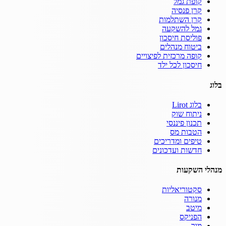
קופת גמל
קרן פנסיה
קרן השתלמות
גמל להשקעה
פוליסת חיסכון
ביטוח מנהלים
קופה מרכזית לפיצויים
חיסכון לכל ילד
בלוג
בלוג Lirot
ניתוח שוק
תכנון פיננסי
הטבות מס
טיפים ומדריכים
חדשות ועדכונים
מנהלי השקעות
סקטוריאליות
מנורה
מיטב
הפניקס
מור