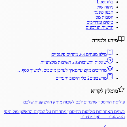
בלוג Lirot
ניתוח שוק
תכנון פיננסי
הטבות מס
טיפים ומדריכים
חדשות ועדכונים
מידע ולמידה
מילון מונחים
261 מונחים פיננסיים
שאלות ותשובות
285 תשובות מקצועיות
מדריכים מקצועיים
איך לעדכן מוטבים, למשוך כסף…
מחשבונים
2 כלי חישוב חינמיים
מומלץ לקרוא
פוליסת החיסכון שתגרום לכם לשכוח מתיק ההשקעות שלכם
בשנים האחרונות פוליסות החיסכון מתחרות על המקום הראשון מול תיקי
ההשקעות — ואף מנצחות