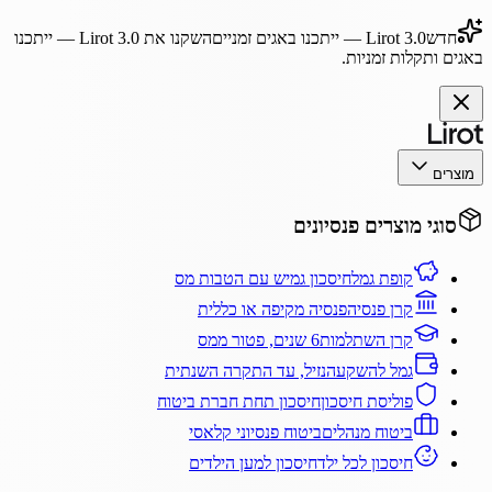
חדש
Lirot 3.0
— ייתכנו באגים זמניים
השקנו את
Lirot 3.0
— ייתכנו
באגים ותקלות זמניות.
מוצרים
סוגי מוצרים פנסיונים
קופת גמל
חיסכון גמיש עם הטבות מס
קרן פנסיה
פנסיה מקיפה או כללית
קרן השתלמות
6 שנים, פטור ממס
גמל להשקעה
נזיל, עד התקרה השנתית
פוליסת חיסכון
חיסכון תחת חברת ביטוח
ביטוח מנהלים
ביטוח פנסיוני קלאסי
חיסכון לכל ילד
חיסכון למען הילדים