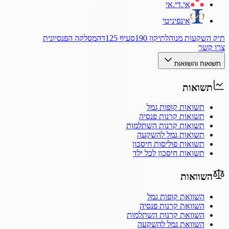
אי.די.אי
אינפיניטי
תיק השקעות מנוהל
תיקון 190
סעיף 125ד
המסלקה הפנסיונית
צרו קשר
תשואות והשוואות
תשואות
תשואות קופות גמל
תשואות קרנות פנסיה
תשואות קרנות השתלמות
תשואות גמל להשקעה
תשואות פוליסות חיסכון
תשואות חיסכון לכל ילד
השוואות
השוואת קופות גמל
השוואת קרנות פנסיה
השוואת קרנות השתלמות
השוואת גמל להשקעה