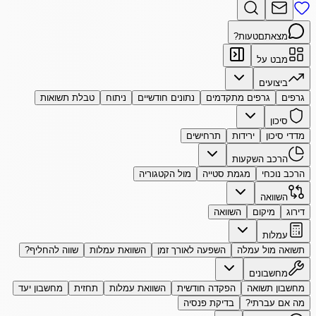
מצאתם
טעות?
מבט על
ביצועים
גרפים
גרפים מתקדמים
נתונים חודשיים
ניתוח
טבלת תשואות
סיכון
מדדי סיכון
ירידות
תרחישים
הרכב השקעות
הרכב נוכחי
מגמת סטייה
מול הקטגוריה
השוואה
דירוג
מיקום
השוואה
עמלות
תשואה מול עמלה
השפעה לאורך זמן
השוואת עמלות
שווה להחליף?
מחשבונים
מחשבון תשואה
הפקדה חודשית
השוואת עמלות
תחזית
מחשבון יעד
מה אם עברתי?
בדיקת פנסיה