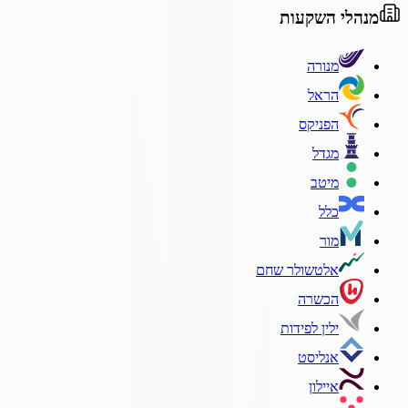
מנהלי השקעות
מנורה
הראל
הפניקס
מגדל
מיטב
כלל
מור
אלטשולר שחם
הכשרה
ילין לפידות
אנליסט
איילון