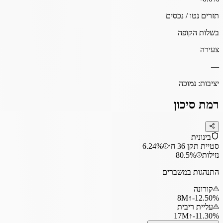
תזרים נטו / נכסים
בשלות הקופה
צעירה
—
יציבות:
נמוכה
רמת סיכון
בינונית
סטיית תקן 36 ח׳
6.24%
נזילות
80.5%
התנהגות במשברים
קורונה
8
M
↑
‎-12.50%
עליית ריבית
17
M
↑
‎-11.30%