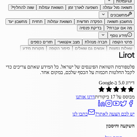
עמלות
תשואה מול עמלה
השפעה לאורך זמן
השוואת עמלות
שווה להחליף?
מחשבונים
מחשבון תשואה
הפקדה חודשית
השוואת עמלות
תחזית
מחשבון יעד
מה אם עברתי?
בדיקת פנסיה
מידע נוסף
פרטי הקופה
חברה מנהלת
מצב אקטוארי
תזרים כספים
שאלות נפוצות
אנשים גם שואלים
סיפור הקופה
מקורות מידע
פלטפורמת השוואת הפיננסים של ישראל. כל המידע שאתם צריכים כדי
לקבל החלטות חכמות על הכסף שלכם, במקום אחד.
דירוג
5.0
ב-Google
מבוסס על
17
ביקורות
דרגו אותנו
יש לכם הצעה לאתר?
כתבו לנו
השקעה וחיסכון