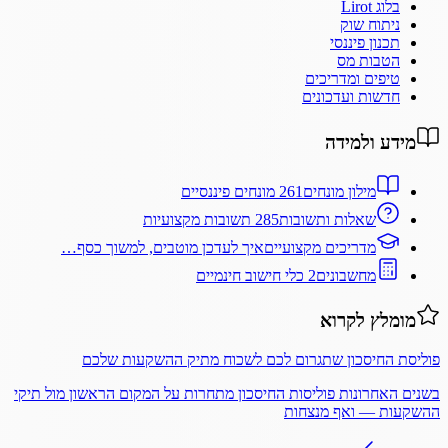
בלוג Lirot
ניתוח שוק
תכנון פיננסי
הטבות מס
טיפים ומדריכים
חדשות ועדכונים
מידע ולמידה
מילון מונחים
261 מונחים פיננסיים
שאלות ותשובות
285 תשובות מקצועיות
מדריכים מקצועיים
איך לעדכן מוטבים, למשוך כסף…
מחשבונים
2 כלי חישוב חינמיים
מומלץ לקרוא
פוליסת החיסכון שתגרום לכם לשכוח מתיק ההשקעות שלכם
בשנים האחרונות פוליסות החיסכון מתחרות על המקום הראשון מול תיקי
ההשקעות — ואף מנצחות