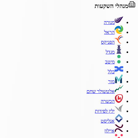
מנהלי השקעות
מנורה
הראל
הפניקס
מגדל
מיטב
כלל
מור
אלטשולר שחם
הכשרה
ילין לפידות
אנליסט
איילון