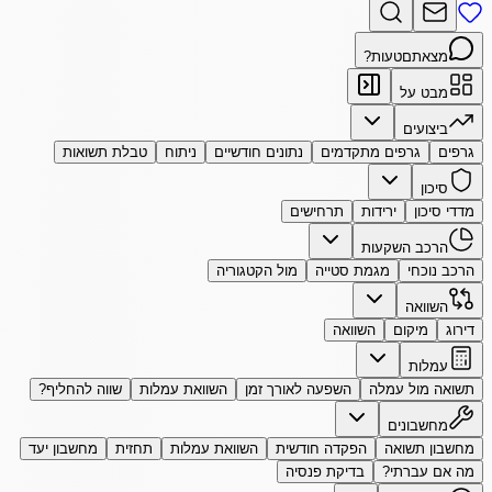
מצאתם
טעות?
מבט על
ביצועים
גרפים
גרפים מתקדמים
נתונים חודשיים
ניתוח
טבלת תשואות
סיכון
מדדי סיכון
ירידות
תרחישים
הרכב השקעות
הרכב נוכחי
מגמת סטייה
מול הקטגוריה
השוואה
דירוג
מיקום
השוואה
עמלות
תשואה מול עמלה
השפעה לאורך זמן
השוואת עמלות
שווה להחליף?
מחשבונים
מחשבון תשואה
הפקדה חודשית
השוואת עמלות
תחזית
מחשבון יעד
מה אם עברתי?
בדיקת פנסיה