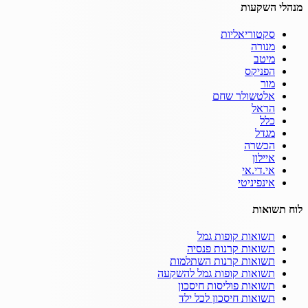
מנהלי השקעות
סקטוריאליות
מנורה
מיטב
הפניקס
מור
אלטשולר שחם
הראל
כלל
מגדל
הכשרה
איילון
אי.די.אי
אינפיניטי
לוח תשואות
תשואות קופות גמל
תשואות קרנות פנסיה
תשואות קרנות השתלמות
תשואות קופות גמל להשקעה
תשואות פוליסות חיסכון
תשואות חיסכון לכל ילד