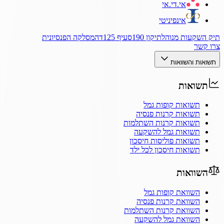
אי.די.אי
אינפיניטי
תיק השקעות מנוהל
תיקון 190
סעיף 125ד
המסלקה הפנסיונית
צרו קשר
תשואות והשוואות
תשואות
תשואות קופות גמל
תשואות קרנות פנסיה
תשואות קרנות השתלמות
תשואות גמל להשקעה
תשואות פוליסות חיסכון
תשואות חיסכון לכל ילד
השוואות
השוואת קופות גמל
השוואת קרנות פנסיה
השוואת קרנות השתלמות
השוואת גמל להשקעה