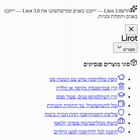
חדש
Lirot 3.0
— ייתכנו באגים זמניים
השקנו את
Lirot 3.0
— ייתכנו
באגים ותקלות זמניות.
מוצרים
סוגי מוצרים פנסיונים
קופת גמל
חיסכון גמיש עם הטבות מס
קרן פנסיה
פנסיה מקיפה או כללית
קרן השתלמות
6 שנים, פטור ממס
גמל להשקעה
נזיל, עד התקרה השנתית
פוליסת חיסכון
חיסכון תחת חברת ביטוח
ביטוח מנהלים
ביטוח פנסיוני קלאסי
חיסכון לכל ילד
חיסכון למען הילדים