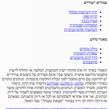
עמודים ייעודיים
תיק השקעות מנוהל
תיקון 190
סעיף 125ד
המסלקה הפנסיונית
השקעות אלטרנטיביות
מאגרי מידע
מילון מונחים
שאלות ותשובות
מדריכים מקצועיים
מחשבונים
האמור באתר זה אינו מהווה ייעוץ השקעות, המלצה או תחליף לייעוץ
מקצועי מותאם אישית.
ביצועי עבר אינם מעידים על ביצועים עתידיים.
יש להיוועץ עם גורם מוסמך לפני קבלת החלטות פיננסיות.
הנתונים מקורם
באתרי ממשלה:
גמלנט
,
ביטוחנט
,
פנסיהנט
(רשות שוק ההון, ביטוח
וחיסכון, משרד האוצר).
הנתונים מתעדכנים לפחות אחת לחודש; מועד
העדכון המדויק עשוי להשתנות.
האתר עושה מאמצים לשמור על דיוק
הנתונים, אך אינו אחראי לשלמותם או לכל אי-דיוק בהצגתם.
מצאתם
אי-דיוק? דווחו לנו דרך כפתור "מצאת טעות?" בצד המסך.