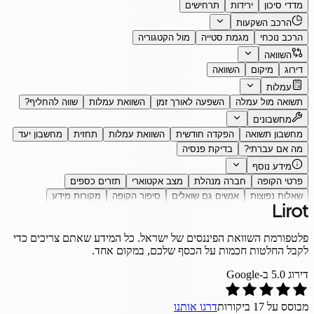
מדדי סיכון
ירידות
תרחישים
הרכב השקעות
הרכב נוכחי
מגמת סטייה
מול הקטגוריה
השוואה
דירוג
מיקום
השוואה
עמלות
תשואה מול עמלה
השפעה לאורך זמן
השוואת עמלות
שווה להחליף?
מחשבונים
מחשבון תשואה
הפקדה חודשית
השוואת עמלות
תחזית
מחשבון יעד
מה אם עברתי?
בדיקת פנסיה
מידע נוסף
פרטי הקופה
חברה מנהלת
מצב אקטוארי
תזרים כספים
שאלות נפוצות
אנשים גם שואלים
סיפור הקופה
מקורות מידע
פלטפורמת השוואת הפיננסים של ישראל. כל המידע שאתם צריכים כדי
לקבל החלטות חכמות על הכסף שלכם, במקום אחד.
דירוג
5.0
ב-Google
מבוסס על
17
ביקורות
דרגו אותנו