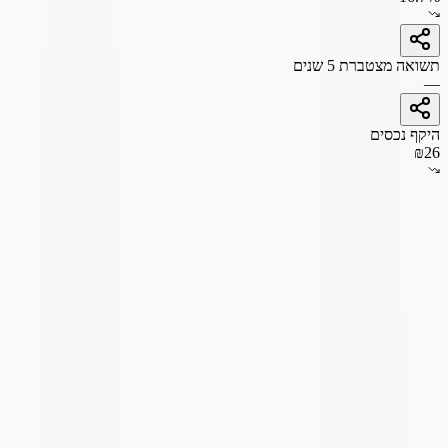
תשואה מצטברת 5 שנים
—
היקף נכסים
₪26