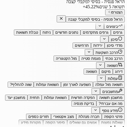
הראל פנסיה - בסיסי למקבלי קצבה
תשואה 5 שנים
‎+45.22%
הצטרפו
הראל פנסיה - בסיסי למקבלי קצבה
ביצועים
גרפים
גרפים מתקדמים
נתונים חודשיים
ניתוח
טבלת תשואות
סיכון
מדדי סיכון
ירידות
תרחישים
הרכב השקעות
הרכב נוכחי
מגמת סטייה
מול הקטגוריה
השוואה
דירוג
מיקום
השוואה
עמלות
תשואה מול עמלה
השפעה לאורך זמן
השוואת עמלות
שווה להחליף?
מחשבונים
מחשבון תשואה
הפקדה חודשית
השוואת עמלות
תחזית
מחשבון יעד
מה אם עברתי?
בדיקת פנסיה
מידע נוסף
פרטי הקופה
חברה מנהלת
מצב אקטוארי
תזרים כספים
שאלות נפוצות
אנשים גם שואלים
סיפור הקופה
מקורות מידע