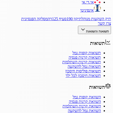
אי.די.אי
אינפיניטי
תיק השקעות מנוהל
תיקון 190
סעיף 125ד
המסלקה הפנסיונית
צרו קשר
תשואות והשוואות
תשואות
תשואות קופות גמל
תשואות קרנות פנסיה
תשואות קרנות השתלמות
תשואות גמל להשקעה
תשואות פוליסות חיסכון
תשואות חיסכון לכל ילד
השוואות
השוואת קופות גמל
השוואת קרנות פנסיה
השוואת קרנות השתלמות
השוואת גמל להשקעה