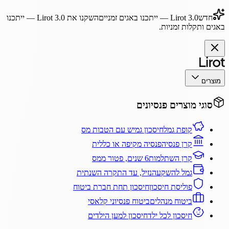
חדש
Lirot 3.0
— ייתכנו באגים זמניים
השקנו את
Lirot 3.0
— ייתכנו
באגים ותקלות זמניות.
מוצרים
סוגי מוצרים פנסיונים
קופת גמל
חיסכון גמיש עם הטבות מס
קרן פנסיה
פנסיה מקיפה או כללית
קרן השתלמות
6 שנים, פטור ממס
גמל להשקעה
נזיל, עד התקרה השנתית
פוליסת חיסכון
חיסכון תחת חברת ביטוח
ביטוח מנהלים
ביטוח פנסיוני קלאסי
חיסכון לכל ילד
חיסכון למען הילדים