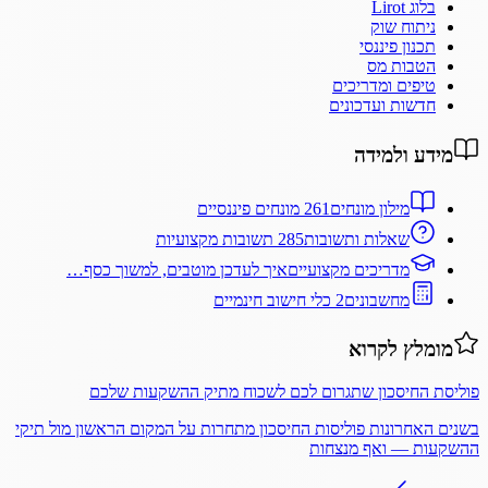
בלוג Lirot
ניתוח שוק
תכנון פיננסי
הטבות מס
טיפים ומדריכים
חדשות ועדכונים
מידע ולמידה
מילון מונחים
261 מונחים פיננסיים
שאלות ותשובות
285 תשובות מקצועיות
מדריכים מקצועיים
איך לעדכן מוטבים, למשוך כסף…
מחשבונים
2 כלי חישוב חינמיים
מומלץ לקרוא
פוליסת החיסכון שתגרום לכם לשכוח מתיק ההשקעות שלכם
בשנים האחרונות פוליסות החיסכון מתחרות על המקום הראשון מול תיקי
ההשקעות — ואף מנצחות