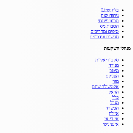
בלוג Lirot
ניתוח שוק
תכנון פיננסי
הטבות מס
טיפים ומדריכים
חדשות ועדכונים
מנהלי השקעות
סקטוריאליות
מנורה
מיטב
הפניקס
מור
אלטשולר שחם
הראל
כלל
מגדל
הכשרה
איילון
אי.די.אי
אינפיניטי