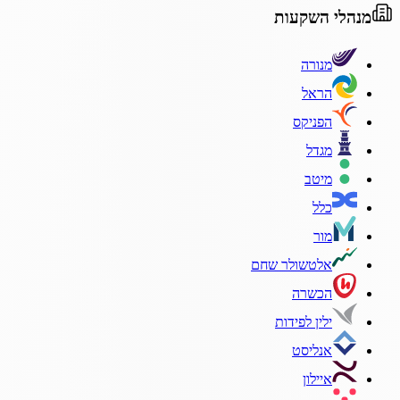
מנהלי השקעות
מנורה
הראל
הפניקס
מגדל
מיטב
כלל
מור
אלטשולר שחם
הכשרה
ילין לפידות
אנליסט
איילון