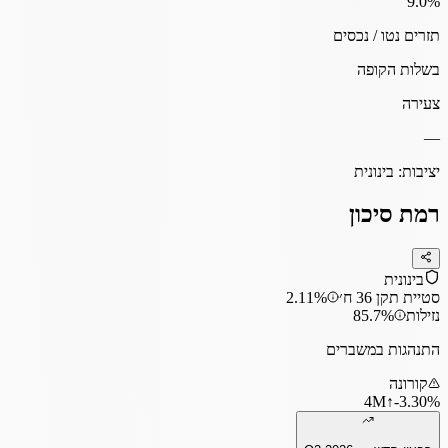
9.0
%
תזרים נטו / נכסים
בשלות הקופה
צעירה
—
יציבות:
בינונית
רמת סיכון
בינונית
סטיית תקן 36 ח׳
2.11%
נזילות
85.7%
התנהגות במשברים
קורונה
4
M
↑
‎-3.30%