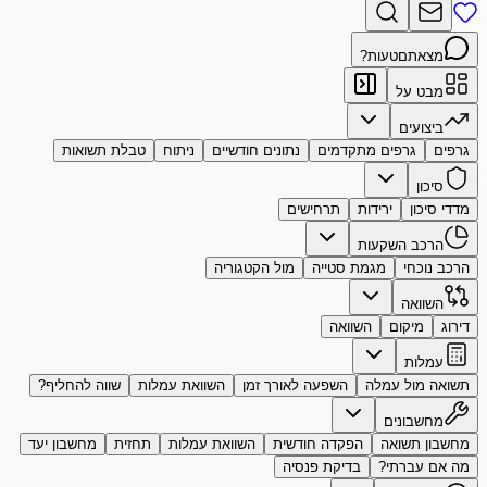
מצאתם
טעות?
מבט על
ביצועים
גרפים
גרפים מתקדמים
נתונים חודשיים
ניתוח
טבלת תשואות
סיכון
מדדי סיכון
ירידות
תרחישים
הרכב השקעות
הרכב נוכחי
מגמת סטייה
מול הקטגוריה
השוואה
דירוג
מיקום
השוואה
עמלות
תשואה מול עמלה
השפעה לאורך זמן
השוואת עמלות
שווה להחליף?
מחשבונים
מחשבון תשואה
הפקדה חודשית
השוואת עמלות
תחזית
מחשבון יעד
מה אם עברתי?
בדיקת פנסיה