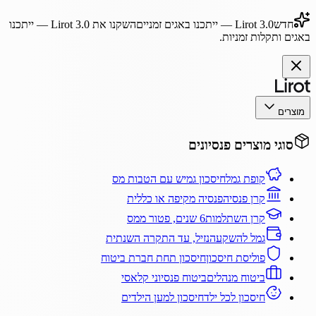
חדש
Lirot 3.0
— ייתכנו באגים זמניים
השקנו את
Lirot 3.0
— ייתכנו
באגים ותקלות זמניות.
מוצרים
סוגי מוצרים פנסיונים
קופת גמל
חיסכון גמיש עם הטבות מס
קרן פנסיה
פנסיה מקיפה או כללית
קרן השתלמות
6 שנים, פטור ממס
גמל להשקעה
נזיל, עד התקרה השנתית
פוליסת חיסכון
חיסכון תחת חברת ביטוח
ביטוח מנהלים
ביטוח פנסיוני קלאסי
חיסכון לכל ילד
חיסכון למען הילדים