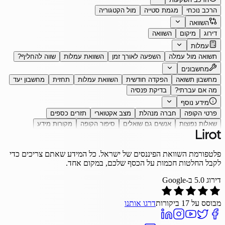
הרכב נוכחי
מגמת סטייה
מול הקטגוריה
השוואה
דירוג
מיקום
השוואה
עמלות
תשואה מול עמלה
השפעה לאורך זמן
השוואת עמלות
שווה להחליף?
מחשבונים
מחשבון תשואה
הפקדה חודשית
השוואת עמלות
תחזית
מחשבון יעד
מה אם עברתי?
בדיקת פנסיה
מידע נוסף
פרטי הקופה
חברה מנהלת
מצב אקטוארי
תזרים כספים
שאלות נפוצות
אנשים גם שואלים
סיפור הקופה
מקורות מידע
פלטפורמת השוואת הפיננסים של ישראל. כל המידע שאתם צריכים כדי
לקבל החלטות חכמות על הכסף שלכם, במקום אחד.
דירוג
5.0
ב-Google
מבוסס על
17
ביקורות
דרגו אותנו