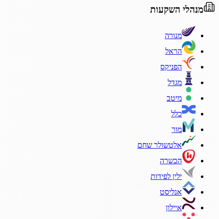
מנהלי השקעות
מנורה
הראל
הפניקס
מגדל
מיטב
כלל
מור
אלטשולר שחם
הכשרה
ילין לפידות
אנליסט
איילון