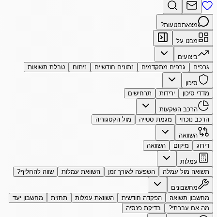
מצאתם
טעות?
מבט על
ביצועים
גרפים
גרפים מתקדמים
נתונים חודשיים
ניתוח
טבלת תשואות
סיכון
מדדי סיכון
ירידות
תרחישים
הרכב השקעות
הרכב נוכחי
מגמת סטייה
מול הקטגוריה
השוואה
דירוג
מיקום
השוואה
עמלות
תשואה מול עמלה
השפעה לאורך זמן
השוואת עמלות
שווה להחליף?
מחשבונים
מחשבון תשואה
הפקדה חודשית
השוואת עמלות
תחזית
מחשבון יעד
מה אם עברתי?
בדיקת פנסיה