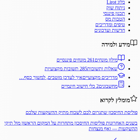
בלוג Lirot
ניתוח שוק
תכנון פיננסי
הטבות מס
טיפים ומדריכים
חדשות ועדכונים
מידע ולמידה
מילון מונחים
261 מונחים פיננסיים
שאלות ותשובות
285 תשובות מקצועיות
מדריכים מקצועיים
איך לעדכן מוטבים, למשוך כסף…
מחשבונים
2 כלי חישוב חינמיים
מומלץ לקרוא
פוליסת החיסכון שתגרום לכם לשכוח מתיק ההשקעות שלכם
בשנים האחרונות פוליסות החיסכון מתחרות על המקום הראשון מול תיקי
ההשקעות — ואף מנצחות