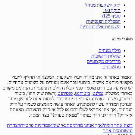
תיק השקעות מנוהל
תיקון 190
סעיף 125ד
המסלקה הפנסיונית
השקעות אלטרנטיביות
מאגרי מידע
מילון מונחים
שאלות ותשובות
מדריכים מקצועיים
מחשבונים
האמור באתר זה אינו מהווה ייעוץ השקעות, המלצה או תחליף לייעוץ
מקצועי מותאם אישית.
ביצועי עבר אינם מעידים על ביצועים עתידיים.
יש להיוועץ עם גורם מוסמך לפני קבלת החלטות פיננסיות.
הנתונים מקורם
באתרי ממשלה:
גמלנט
,
ביטוחנט
,
פנסיהנט
(רשות שוק ההון, ביטוח
וחיסכון, משרד האוצר).
הנתונים מתעדכנים לפחות אחת לחודש; מועד
העדכון המדויק עשוי להשתנות.
האתר עושה מאמצים לשמור על דיוק
הנתונים, אך אינו אחראי לשלמותם או לכל אי-דיוק בהצגתם.
מצאתם
אי-דיוק? דווחו לנו דרך כפתור "מצאת טעות?" בצד המסך.
רוצה אתר דומה?
איך אנחנו מדרגים
תנאי שימוש
מדיניות פרטיות
הצהרת
נגישות
מפת אתר