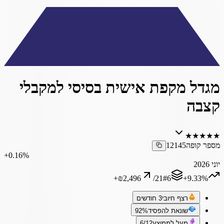
מגדל מקפת אישית בסיסי למקבלי
קצבה
★
★
★
★
★
מספר קופה
12145
‎+0.16%
יוני 2026
+
₪2,496
/
21
#
6
‎+9.33%
רצף חיובי
3 חודשים
שונאת להפסיד
92%
מעל לממוצע
6/12