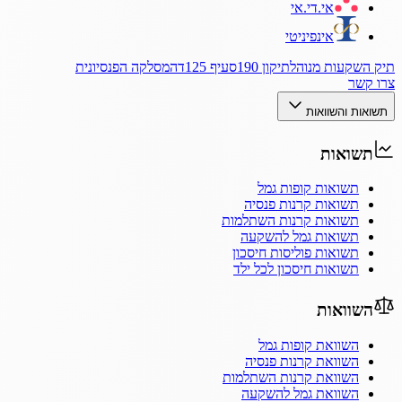
אי.די.אי
אינפיניטי
תיק השקעות מנוהל
תיקון 190
סעיף 125ד
המסלקה הפנסיונית
צרו קשר
תשואות והשוואות
תשואות
תשואות קופות גמל
תשואות קרנות פנסיה
תשואות קרנות השתלמות
תשואות גמל להשקעה
תשואות פוליסות חיסכון
תשואות חיסכון לכל ילד
השוואות
השוואת קופות גמל
השוואת קרנות פנסיה
השוואת קרנות השתלמות
השוואת גמל להשקעה