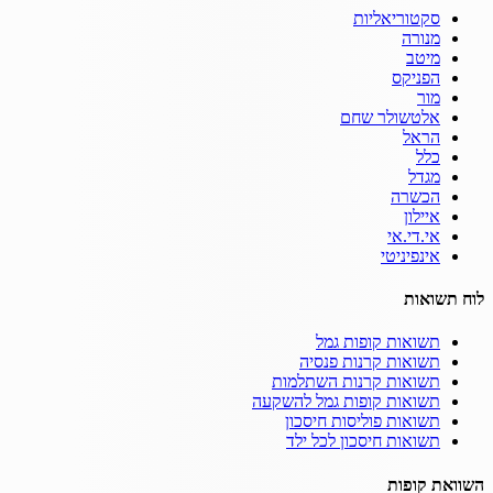
סקטוריאליות
מנורה
מיטב
הפניקס
מור
אלטשולר שחם
הראל
כלל
מגדל
הכשרה
איילון
אי.די.אי
אינפיניטי
לוח תשואות
תשואות קופות גמל
תשואות קרנות פנסיה
תשואות קרנות השתלמות
תשואות קופות גמל להשקעה
תשואות פוליסות חיסכון
תשואות חיסכון לכל ילד
השוואת קופות