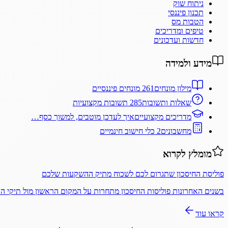
ניתוח שוק
תכנון פיננסי
הטבות מס
טיפים ומדריכים
חדשות ועדכונים
מידע ולמידה
מילון מונחים
261 מונחים פיננסיים
שאלות ותשובות
285 תשובות מקצועיות
מדריכים מקצועיים
איך לעדכן מוטבים, למשוך כסף…
מחשבונים
2 כלי חישוב חינמיים
מומלץ לקרוא
פוליסת החיסכון שתגרום לכם לשכוח מתיק ההשקעות שלכם
בשנים האחרונות פוליסות החיסכון מתחרות על המקום הראשון מול תיקי 
קראו עוד