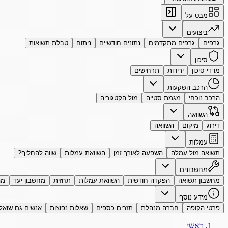
מבט על
ביצועים
גרפים
גרפים מתקדמים
נתונים חודשיים
ניתוח
טבלת תשואות
סיכון
מדדי סיכון
ירידות
תרחישים
הרכב השקעות
הרכב נוכחי
מגמת סטייה
מול הקטגוריה
השוואה
דירוג
מיקום
השוואה
עמלות
תשואה מול עמלה
השפעה לאורך זמן
השוואת עמלות
שווה להחליף?
מחשבונים
מחשבון תשואה
הפקדה חודשית
השוואת עמלות
תחזית
מחשבון יעד
מה
מידע נוסף
פרטי הקופה
חברה מנהלת
תזרים כספים
שאלות נפוצות
אנשים גם שואל
ראשי