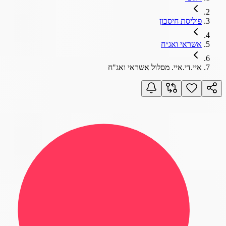
פוליסת חיסכון
אשראי ואג״ח
איי.די.איי. מסלול אשראי ואג"ח