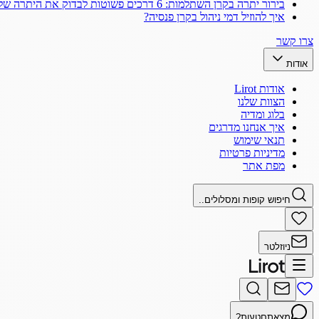
בירור יתרה בקרן השתלמות: 6 דרכים פשוטות לבדוק את היתרה שלך
איך להוזיל דמי ניהול בקרן פנסיה?
צרו קשר
אודות
אודות Lirot
הצוות שלנו
בלוג ומדיה
איך אנחנו מדרגים
תנאי שימוש
מדיניות פרטיות
מפת אתר
חיפוש קופות ומסלולים..
ניוזלטר
מצאתם
טעות?