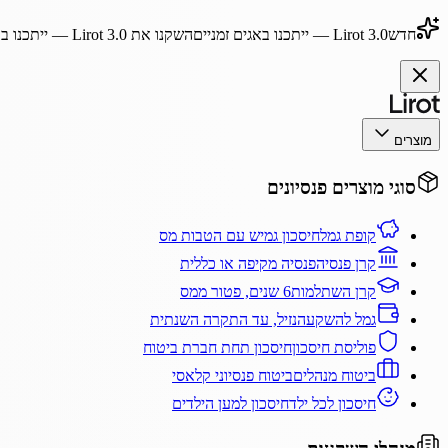
חדש
Lirot 3.0
— ייתכנו באגים זמניים
השקנו את
Lirot 3.0
— ייתכנו בא
מוצרים
סוגי מוצרים פנסיונים
קופת גמל
חיסכון גמיש עם הטבות מס
קרן פנסיה
פנסיה מקיפה או כללית
קרן השתלמות
6 שנים, פטור ממס
גמל להשקעה
נזיל, עד התקרה השנתית
פוליסת חיסכון
חיסכון תחת חברת ביטוח
ביטוח מנהלים
ביטוח פנסיוני קלאסי
חיסכון לכל ילד
חיסכון למען הילדים