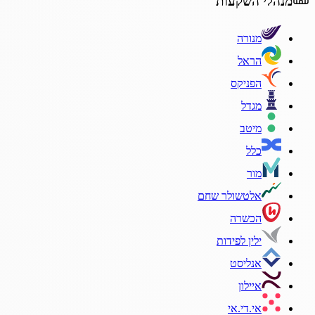
מנהלי השקעות
מנורה
הראל
הפניקס
מגדל
מיטב
כלל
מור
אלטשולר שחם
הכשרה
ילין לפידות
אנליסט
איילון
אי.די.אי