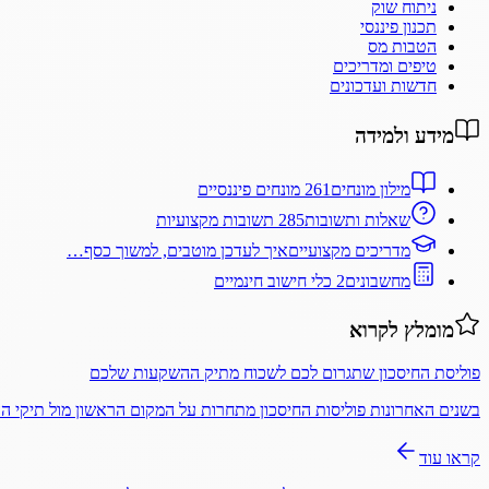
ניתוח שוק
תכנון פיננסי
הטבות מס
טיפים ומדריכים
חדשות ועדכונים
מידע ולמידה
מילון מונחים
261 מונחים פיננסיים
שאלות ותשובות
285 תשובות מקצועיות
מדריכים מקצועיים
איך לעדכן מוטבים, למשוך כסף…
מחשבונים
2 כלי חישוב חינמיים
מומלץ לקרוא
פוליסת החיסכון שתגרום לכם לשכוח מתיק ההשקעות שלכם
בשנים האחרונות פוליסות החיסכון מתחרות על המקום הראשון מול תיקי 
קראו עוד