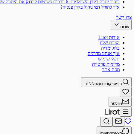
בירור יתרה בקרן השתלמות: 6 דרכים פשוטות לבדוק את היתרה שלך
איך להוזיל דמי ניהול בקרן פנסיה?
צרו קשר
אודות
אודות Lirot
הצוות שלנו
בלוג ומדיה
איך אנחנו מדרגים
תנאי שימוש
מדיניות פרטיות
מפת אתר
חיפוש קופות ומסלולים..
ניוזלטר
מצאתם
טעות?