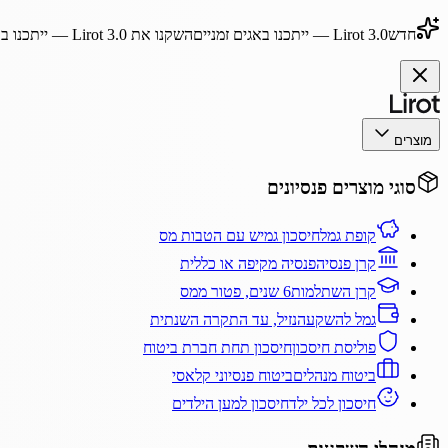
חדש
Lirot 3.0
— ייתכנו באגים זמניים
השקנו את
Lirot 3.0
— ייתכנו בא
מוצרים
סוגי מוצרים פנסיונים
קופת גמל
חיסכון גמיש עם הטבות מס
קרן פנסיה
פנסיה מקיפה או כללית
קרן השתלמות
6 שנים, פטור ממס
גמל להשקעה
נזיל, עד התקרה השנתית
פוליסת חיסכון
חיסכון תחת חברת ביטוח
ביטוח מנהלים
ביטוח פנסיוני קלאסי
חיסכון לכל ילד
חיסכון למען הילדים