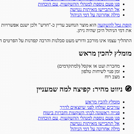
פנו פעם נוספת למנהלי ההשקעות, עם הוכחות
אל תתביישו מאיתות נטישה
מילה אחרונה על דמי הניהול
קופת גמל להשקעה
הוא מוצר הנחשב עדיין כ-"חדש" ולכן ישנם אפשרויות ר
את דמי הניהול היכן שהיה ניתן.
התהליך עצמו אינו מורכב ודורש מעט סבלנות והרבה קפדנות על הפרטים ה
מומלץ להכין מראש
מחברת ועט או אקסל (למתקדמים)
זמן פנוי לשיחות טלפון
מצב רוח
🧭 ניווט מהיר: קפיצה למה שמעניין
מומלץ להכין מראש
עורכים שולחן לפני שיוצאים לדרך
פנייה ראשונה לבתי השקעות וחברות ביטוח
פנו פעם נוספת למנהלי ההשקעות, עם הוכחות
אל תתביישו מאיתות נטישה
מילה אחרונה על דמי הניהול