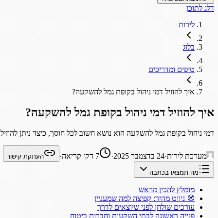
דלג לתוכן
לירות
בלוג
טיפים ומדריכים
איך להוזיל דמי ניהול בקופת גמל להשקעה?
איך להוזיל דמי ניהול בקופת גמל להשקעה?
דמי ניהול בקופת גמל להשקעה הוא נושא חשוב לכל חוסך, כיצד ניתן להוזיל
מערכת לירות
·
24 בדצמבר 2025
·
7
דק׳ קריאה
·
העתקת קישור
מה תמצאו בכתבה
מומלץ להכין מראש
🧭 ניווט מהיר: קפיצה למה שמעניין
עורכים שולחן לפני שיוצאים לדרך
פנייה ראשונה לבתי השקעות וחברות ביטוח