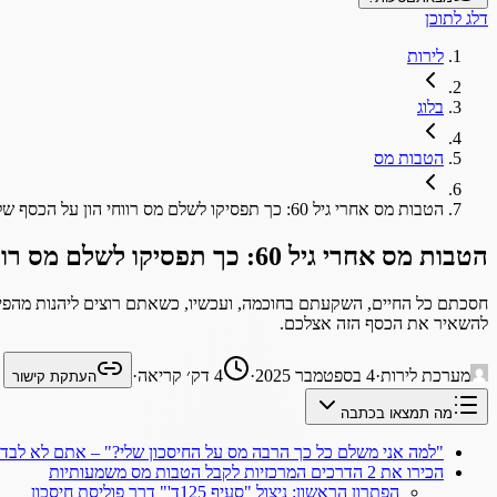
דלג לתוכן
לירות
בלוג
הטבות מס
הטבות מס אחרי גיל 60: כך תפסיקו לשלם מס רווחי הון על הכסף שלכם
הטבות מס אחרי גיל 60: כך תפסיקו לשלם מס רווחי הון על הכסף שלכם
חסכתם כל החיים, השקעתם בחוכמה, ועכשיו, כשאתם רוצים ליהנות מהפירו
להשאיר את הכסף הזה אצלכם.
מערכת לירות
·
4 בספטמבר 2025
·
4
דק׳ קריאה
·
העתקת קישור
מה תמצאו בכתבה
"למה אני משלם כל כך הרבה מס על החיסכון שלי?" – אתם לא לבד
הכירו את 2 הדרכים המרכזיות לקבל הטבות מס משמעותיות
הפתרון הראשון: ניצול "סעיף 125ד'" דרך פוליסת חיסכון