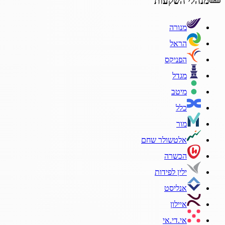
מנהלי השקעות
מנורה
הראל
הפניקס
מגדל
מיטב
כלל
מור
אלטשולר שחם
הכשרה
ילין לפידות
אנליסט
איילון
אי.די.אי