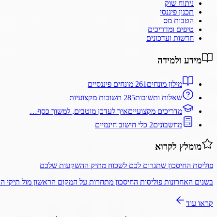
ניתוח שוק
תכנון פיננסי
הטבות מס
טיפים ומדריכים
חדשות ועדכונים
מידע ולמידה
מילון מונחים
261 מונחים פיננסיים
שאלות ותשובות
285 תשובות מקצועיות
מדריכים מקצועיים
איך לעדכן מוטבים, למשוך כסף…
מחשבונים
2 כלי חישוב חינמיים
מומלץ לקרוא
פוליסת החיסכון שתגרום לכם לשכוח מתיק ההשקעות שלכם
בשנים האחרונות פוליסות החיסכון מתחרות על המקום הראשון מול תיקי 
קראו עוד