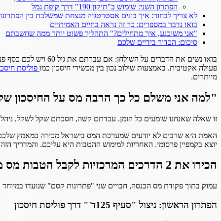
הפתרון השני: שימוש ב"תיקון 190" דרך קופת גמל
לא צריך לבחור: איך בונים אסטרטגיה מנצחת שמשלבת בין הפתרונו
בואו נדבר במספרים: כך זה נראה בחיים האמיתיים
"אני משוכנע, איך מתחילים?" התהליך פשוט יותר ממה שחשבתם
סיכום: הכדור בידיים שלכם
בואו נשים את הדברים על השולחן: אם עברתם את גיל 60 ויש לכם כסף פנוי בבנק או בתיק השקעות, יש סיכוי גבוה שאתם משלמים מס מיותר. מדינת ישראל מעניקה לגמלאים שורה של
פעולה אקטיבית. באמצעות שילוב נכון בין מכשירי חיסכון כמו
פוליסת חיסכו
מיותרים.
"למה אני משלם כל כך הרבה מס על החיסכון של
זו שאלה שאנחנו שומעים כל הזמן. עבדתם קשה, חסכתם שקל לשקל, ניהלתם את 
האמת היא שרבים לא יודעים שמערכת המס בישראל מכירה במאמץ שלכם ומצ
יוצא בקמפיין פרסומי. האחריות למימוש ההטבות היא עליכם. והמדריך הזה נ
הכירו את 2 הדרכים המרכזיות לקבל הטבות מס משמעותיות
עמוק בתוך פקודת מס הכנסה, חבויים שני "פתרונות קסם" שנועדו במיוחד
הפתרון הראשון: ניצול "סעיף 125ד'" דרך פוליסת חיסכון