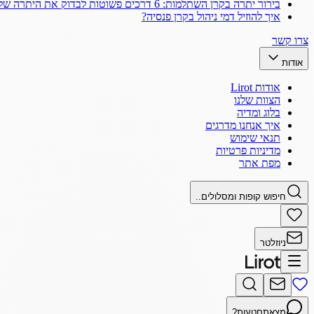
בירור יתרה בקרן השתלמות: 6 דרכים פשוטות לבדוק את היתרה שלך
איך להוזיל דמי ניהול בקרן פנסיה?
צרו קשר
אודות
אודות Lirot
הצוות שלנו
בלוג ומדיה
איך אנחנו מדרגים
תנאי שימוש
מדיניות פרטיות
מפת אתר
חיפוש קופות ומסלולים..
ניוזלטר
מצאתם
טעות?