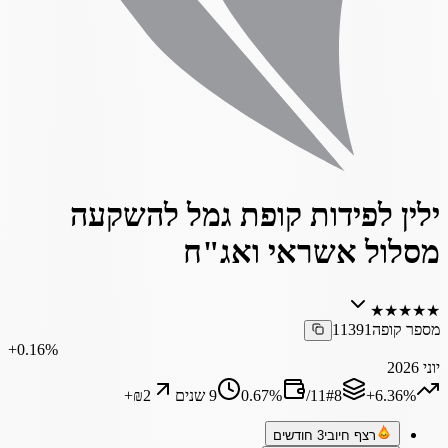
ילין לפידות קופת גמל להשקעה
מסלול אשראי ואג"ח
★
★
★
★
★
מספר קופה
11391
‎+0.16%
יוני 2026
‎+6.36%
8
#
11
/
%
0.67
9 שנים
₪2
+
רצף חיובי
3 חודשים