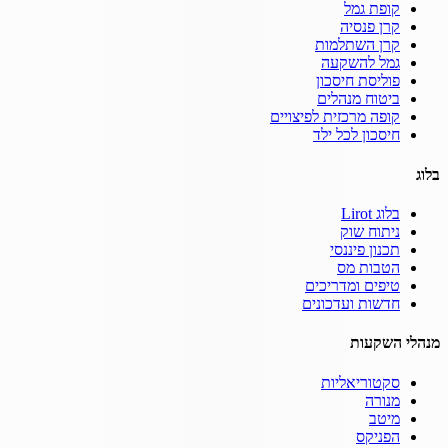
קופת גמל
קרן פנסיה
קרן השתלמות
גמל להשקעה
פוליסת חיסכון
ביטוח מנהלים
קופה מרכזית לפיצויים
חיסכון לכל ילד
בלוג
בלוג Lirot
ניתוח שוק
תכנון פיננסי
הטבות מס
טיפים ומדריכים
חדשות ועדכונים
מנהלי השקעות
סקטוריאליות
מנורה
מיטב
הפניקס