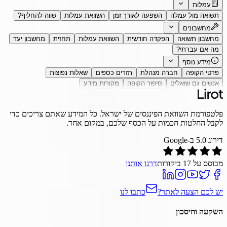
עמלות
תשואה מול עמלה
השפעה לאורך זמן
השוואת עמלות
שווה להחליף?
מחשבונים
מחשבון תשואה
הפקדה חודשית
השוואת עמלות
תחזית
מחשבון יעד
מה אם עברתי?
מידע נוסף
פרטי הקופה
חברה מנהלת
תזרים כספים
שאלות נפוצות
אנשים גם שואלים
סיפור הקופה
מקורות מידע
פלטפורמת השוואת הפיננסים של ישראל. כל המידע שאתם צריכים כדי
לקבל החלטות חכמות על הכסף שלכם, במקום אחד.
דירוג
5.0
ב-Google
מבוסס על
17
ביקורות
דרגו אותנו
יש לכם הצעה לאתר?
כתבו לנו
השקעה וחיסכון