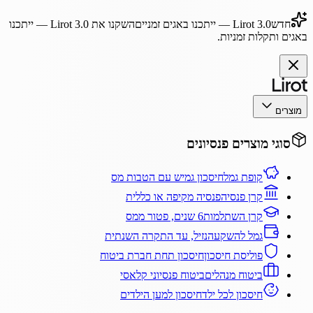
חדש
Lirot 3.0
— ייתכנו באגים זמניים
השקנו את
Lirot 3.0
— ייתכנו
באגים ותקלות זמניות.
מוצרים
סוגי מוצרים פנסיונים
קופת גמל
חיסכון גמיש עם הטבות מס
קרן פנסיה
פנסיה מקיפה או כללית
קרן השתלמות
6 שנים, פטור ממס
גמל להשקעה
נזיל, עד התקרה השנתית
פוליסת חיסכון
חיסכון תחת חברת ביטוח
ביטוח מנהלים
ביטוח פנסיוני קלאסי
חיסכון לכל ילד
חיסכון למען הילדים