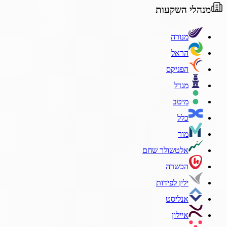
מנהלי השקעות
מנורה
הראל
הפניקס
מגדל
מיטב
כלל
מור
אלטשולר שחם
הכשרה
ילין לפידות
אנליסט
איילון