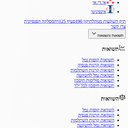
אי.די.אי
אינפיניטי
תיק השקעות מנוהל
תיקון 190
סעיף 125ד
המסלקה הפנסיונית
צרו קשר
תשואות והשוואות
תשואות
תשואות קופות גמל
תשואות קרנות פנסיה
תשואות קרנות השתלמות
תשואות גמל להשקעה
תשואות פוליסות חיסכון
תשואות חיסכון לכל ילד
השוואות
השוואת קופות גמל
השוואת קרנות פנסיה
השוואת קרנות השתלמות
השוואת גמל להשקעה