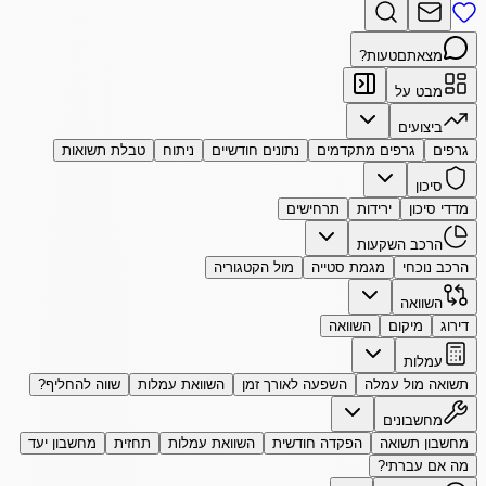
מצאתם
טעות?
מבט על
ביצועים
גרפים
גרפים מתקדמים
נתונים חודשיים
ניתוח
טבלת תשואות
סיכון
מדדי סיכון
ירידות
תרחישים
הרכב השקעות
הרכב נוכחי
מגמת סטייה
מול הקטגוריה
השוואה
דירוג
מיקום
השוואה
עמלות
תשואה מול עמלה
השפעה לאורך זמן
השוואת עמלות
שווה להחליף?
מחשבונים
מחשבון תשואה
הפקדה חודשית
השוואת עמלות
תחזית
מחשבון יעד
מה אם עברתי?