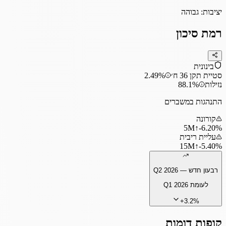
יציבות:
גבוהה
רמת סיכון
בינונית
סטיית תקן 36 ח׳
2.49%
נזילות
88.1%
התנהגות במשברים
קורונה
5
M
↑
‎-6.20%
עליית ריבית
15
M
↑
‎-5.40%
רבעון חדש —
Q2 2026
לעומת
Q1 2026
+
3.2
%
קופות דומות