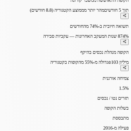
הקופה התאוששה ממשבר קורונה
תוך 5 חודשים
מהר יותר מממוצע הקטגוריה (8.8 חודשים)
תשואה חיובית ב-74% מהחודשים
74%
8 שנות המעקב האחרונות — עקביות סבירה
הקופה מנהלת נכסים בהיקף
₪103 מיליון
גדולה מ-55% מהקופות בקטגוריה
צמיחה אורגנית
1.5
%
תזרים נטו / נכסים
בשלות הקופה
מתבססת
פעילה מ-2016