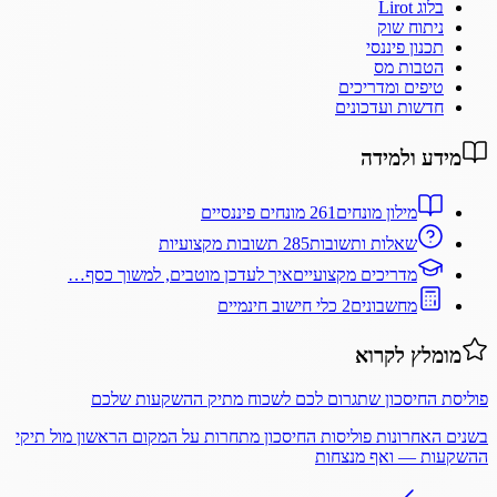
בלוג Lirot
ניתוח שוק
תכנון פיננסי
הטבות מס
טיפים ומדריכים
חדשות ועדכונים
מידע ולמידה
מילון מונחים
261 מונחים פיננסיים
שאלות ותשובות
285 תשובות מקצועיות
מדריכים מקצועיים
איך לעדכן מוטבים, למשוך כסף…
מחשבונים
2 כלי חישוב חינמיים
מומלץ לקרוא
פוליסת החיסכון שתגרום לכם לשכוח מתיק ההשקעות שלכם
בשנים האחרונות פוליסות החיסכון מתחרות על המקום הראשון מול תיקי
ההשקעות — ואף מנצחות