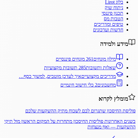
בלוג Lirot
ניתוח שוק
תכנון פיננסי
הטבות מס
טיפים ומדריכים
חדשות ועדכונים
מידע ולמידה
מילון מונחים
261 מונחים פיננסיים
שאלות ותשובות
285 תשובות מקצועיות
מדריכים מקצועיים
איך לעדכן מוטבים, למשוך כסף…
מחשבונים
2 כלי חישוב חינמיים
מומלץ לקרוא
פוליסת החיסכון שתגרום לכם לשכוח מתיק ההשקעות שלכם
בשנים האחרונות פוליסות החיסכון מתחרות על המקום הראשון מול תיקי
ההשקעות — ואף מנצחות