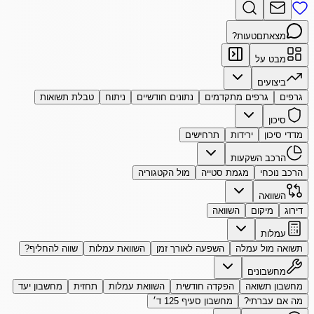
מצאתם
טעות?
מבט על
ביצועים
גרפים
גרפים מתקדמים
נתונים חודשיים
ניתוח
טבלת תשואות
סיכון
מדדי סיכון
ירידות
תרחישים
הרכב השקעות
הרכב נוכחי
מגמת סטייה
מול הקטגוריה
השוואה
דירוג
מיקום
השוואה
עמלות
תשואה מול עמלה
השפעה לאורך זמן
השוואת עמלות
שווה להחליף?
מחשבונים
מחשבון תשואה
הפקדה חודשית
השוואת עמלות
תחזית
מחשבון יעד
מה אם עברתי?
מחשבון סעיף 125 ד׳