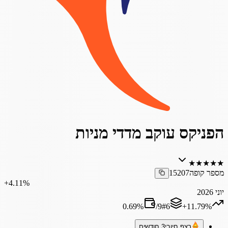
הפניקס עוקב מדדי מניות
★
★
★
★
★
מספר קופה
15207
‎+4.11%
יוני 2026
0.69
%
/
9
#
6
‎+11.79%
רצף חיובי
3 חודשים