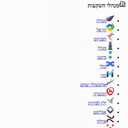
מנהלי השקעות
מנורה
הראל
הפניקס
מגדל
מיטב
כלל
מור
אלטשולר שחם
הכשרה
ילין לפידות
אנליסט
איילון