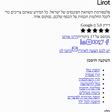
פלטפורמת השוואת הפיננסים של ישראל. כל המידע שאתם צריכים כדי
לקבל החלטות חכמות על הכסף שלכם, במקום אחד.
דירוג
5.0
ב-Google
מבוסס על
17
ביקורות
דרגו אותנו
יש לכם הצעה לאתר?
כתבו לנו
השקעה וחיסכון
קופת גמל
קרן פנסיה
קרן השתלמות
גמל להשקעה
פוליסת חיסכון
ביטוח מנהלים
קופה מרכזית לפיצויים
חיסכון לכל ילד
בלוג