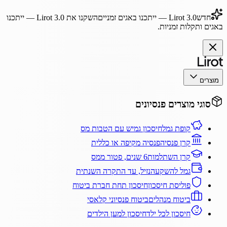
חדש
Lirot 3.0
— ייתכנו באגים זמניים
השקנו את
Lirot 3.0
— ייתכנו
באגים ותקלות זמניות.
מוצרים
סוגי מוצרים פנסיונים
קופת גמל
חיסכון גמיש עם הטבות מס
קרן פנסיה
פנסיה מקיפה או כללית
קרן השתלמות
6 שנים, פטור ממס
גמל להשקעה
נזיל, עד התקרה השנתית
פוליסת חיסכון
חיסכון תחת חברת ביטוח
ביטוח מנהלים
ביטוח פנסיוני קלאסי
חיסכון לכל ילד
חיסכון למען הילדים