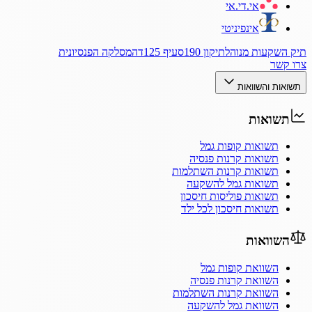
אי.די.אי
אינפיניטי
תיק השקעות מנוהל
תיקון 190
סעיף 125ד
המסלקה הפנסיונית
צרו קשר
תשואות והשוואות
תשואות
תשואות קופות גמל
תשואות קרנות פנסיה
תשואות קרנות השתלמות
תשואות גמל להשקעה
תשואות פוליסות חיסכון
תשואות חיסכון לכל ילד
השוואות
השוואת קופות גמל
השוואת קרנות פנסיה
השוואת קרנות השתלמות
השוואת גמל להשקעה