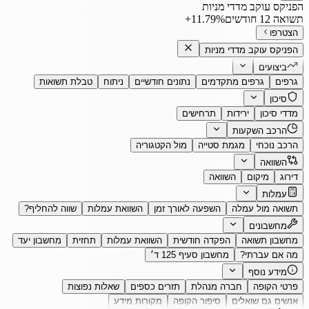
הפניקס עוקב מדדי מניות
תשואה 12 חודשים
‎+11.79%
הצטרפו
הפניקס עוקב מדדי מניות
ביצועים
גרפים
גרפים מתקדמים
נתונים חודשיים
ניתוח
טבלת תשואות
סיכון
מדדי סיכון
ירידות
תרחישים
הרכב השקעות
הרכב נוכחי
מגמת סטייה
מול הקטגוריה
השוואה
דירוג
מיקום
השוואה
עמלות
תשואה מול עמלה
השפעה לאורך זמן
השוואת עמלות
שווה להחליף?
מחשבונים
מחשבון תשואה
הפקדה חודשית
השוואת עמלות
תחזית
מחשבון יעד
מה אם עברתי?
מחשבון סעיף 125 ד׳
מידע נוסף
פרטי הקופה
חברה מנהלת
תזרים כספים
שאלות נפוצות
אנשים גם שואלים
סיפור הקופה
מקורות מידע