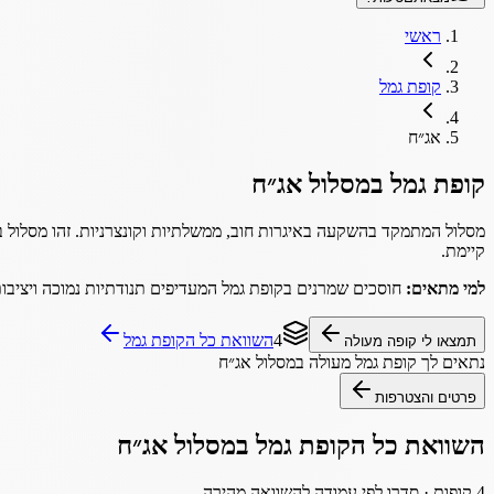
ראשי
קופת גמל
אג״ח
קופת גמל
במסלול
אג״ח
מסלול המתמקד בהשקעה באיגרות חוב, ממשלתיות וקונצרניות. זהו מסלול ב
קיימת.
למי מתאים:
חוסכים שמרנים בקופת גמל המעדיפים תנודתיות נמוכה ויציבו
4
השוואת כל ה
קופת גמל
תמצאו לי קופה מעולה
נתאים לך
קופת גמל
מעולה במסלול
אג״ח
פרטים והצטרפות
השוואת כל ה
קופת גמל
במסלול
אג״ח
4
קופות · סדרו לפי עמודה להשוואה מהירה