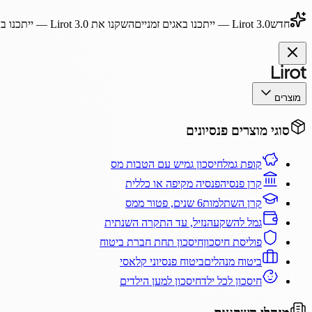
חדש
Lirot 3.0
— ייתכנו באגים זמניים
השקנו את
Lirot 3.0
— ייתכנו בא
מוצרים
סוגי מוצרים פנסיונים
קופת גמל
חיסכון גמיש עם הטבות מס
קרן פנסיה
פנסיה מקיפה או כללית
קרן השתלמות
6 שנים, פטור ממס
גמל להשקעה
נזיל, עד התקרה השנתית
פוליסת חיסכון
חיסכון תחת חברת ביטוח
ביטוח מנהלים
ביטוח פנסיוני קלאסי
חיסכון לכל ילד
חיסכון למען הילדים