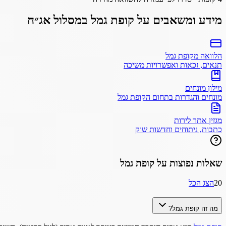
מידע ומשאבים על
קופת גמל
במסלול
אג״ח
הלוואה מקופת גמל
תנאים, זכאות ואפשרויות משיכה
מילון מונחים
מונחים והגדרות בתחום הקופת גמל
מגזין אתר לירות
כתבות, ניתוחים וחדשות שוק
שאלות נפוצות על
קופת גמל
20
הצג הכל
מה זה קופת גמל?