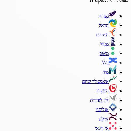
מנהלי השקעות
מנורה
הראל
הפניקס
מגדל
מיטב
כלל
מור
אלטשולר שחם
הכשרה
ילין לפידות
אנליסט
איילון
אי.די.אי