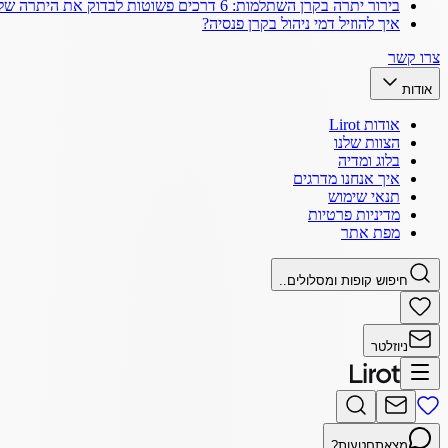
בירור יתרה בקרן השתלמות: 6 דרכים פשוטות לבדוק את היתרה שלך
איך להוזיל דמי ניהול בקרן פנסיה?
צרו קשר
אודות
אודות Lirot
הצוות שלנו
בלוג ומדיה
איך אנחנו מדרגים
תנאי שימוש
מדיניות פרטיות
מפת אתר
חיפוש קופות ומסלולים..
ניוזלטר
מצאתם
טעות?