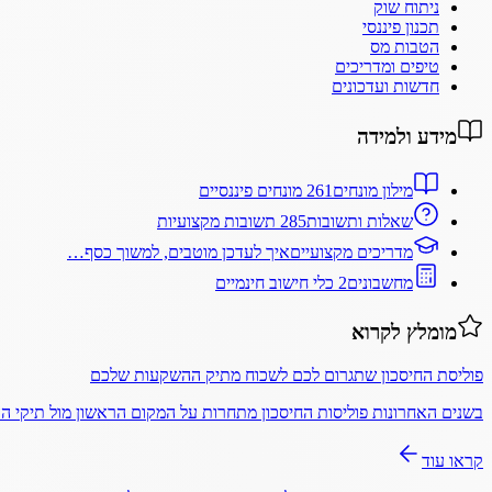
ניתוח שוק
תכנון פיננסי
הטבות מס
טיפים ומדריכים
חדשות ועדכונים
מידע ולמידה
מילון מונחים
261 מונחים פיננסיים
שאלות ותשובות
285 תשובות מקצועיות
מדריכים מקצועיים
איך לעדכן מוטבים, למשוך כסף…
מחשבונים
2 כלי חישוב חינמיים
מומלץ לקרוא
פוליסת החיסכון שתגרום לכם לשכוח מתיק ההשקעות שלכם
בשנים האחרונות פוליסות החיסכון מתחרות על המקום הראשון מול תיקי 
קראו עוד